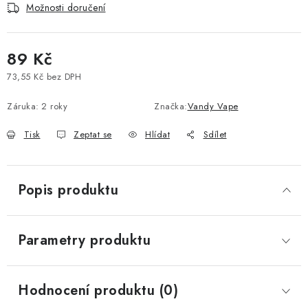
Možnosti doručení
Vše o nákupu
Jak reklamovat či vrátit zboží
Recenze
Kontakty
Prodejny
Volná místa
89 Kč
73,55 Kč bez DPH
Měrná cena:
Záruka
:
2 roky
Značka:
Vandy Vape
Tisk
Zeptat se
Hlídat
Sdílet
Popis produktu
Parametry produktu
Hodnocení produktu (0)