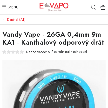
Přejít
Hleda
na
obsah
Kanthal (A1)
3D TISK
Vandy Vape - 26GA 0,4mm 9m
TIPY ZA DOBROU CENU
KA1 - Kanthalový odporový drát
AROMATA A PŘÍCHUTĚ
Podrobnosti hodnocení
Neohodnoceno
BÁZE
E-LIQUIDY
E-CIGARETY
NIKOTINOVÉ SÁČKY