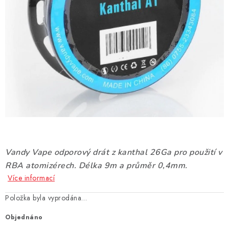
DÁRKOVÉ VOUCHERY
ATOMIZÉRY A CARTRIDGE
DIY
BATERIE A NABÍJEČKY
GRIPY & MODY
JEDNORÁZOVÉ A DOBÍJECÍ E-CIGARETY
Vandy Vape odporový drát z kanthal 26Ga pro použití v
NIKOTINOVÝ FILM
RBA atomizérech. Délka 9m a průměr 0,4mm.
Více informací
PŘÍSLUŠENSTVÍ
Položka byla vyprodána…
ZNAČKY
Objednáno