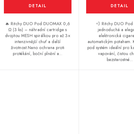
🔥 Ritchy DUO Pod DUOMAX 0,6
💨 Ritchy DUO Pod K
Ω (3 ks) – náhradní cartridge s
jednoduchá a elega
dvojitou MESH spirálkou pro až 3×
elektronická cigare
intenzivnější chuť a delší
automatickým potahem. 
životnost.Nano ochrana proti
pod systém ideální pro 
protékání, boční plnění a...
vapování, čistou ch
bezstarostné...