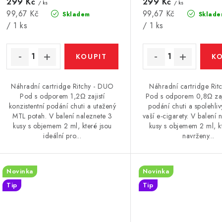
d
299 Kč
299 Kč
u
/ ks
/ ks
Měrná
Měrná
99,67 Kč
99,67 Kč
Skladem
Sklade
u
k
cena:
cena:
/ 1 ks
/ 1 ks
k
t
ů
ů
Náhradní cartridge Ritchy - DUO
Náhradní cartridge Ri
Pod s odporem 1,2Ω zajistí
Pod s odporem 0,8Ω zaji
konzistentní podání chuti a utažený
podání chuti a spolehli
MTL potah. V balení naleznete 3
vaší e-cigarety. V balení 
kusy s objemem 2 ml, které jsou
kusy s objemem 2 ml, k
ideální pro...
navrženy...
Novinka
Novinka
Tip
Tip