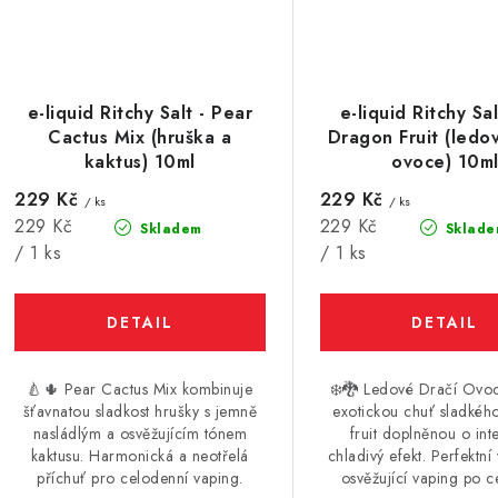
e-liquid Ritchy Salt - Pear
e-liquid Ritchy Sal
Cactus Mix (hruška a
Dragon Fruit (ledo
kaktus) 10ml
ovoce) 10m
229 Kč
229 Kč
/ ks
/ ks
Měrná
Měrná
229 Kč
229 Kč
Skladem
Sklade
cena:
cena:
/ 1 ks
/ 1 ks
🍐🌵 Pear Cactus Mix kombinuje
❄️🐉 Ledové Dračí Ovoc
šťavnatou sladkost hrušky s jemně
exotickou chuť sladkéh
nasládlým a osvěžujícím tónem
fruit doplněnou o int
kaktusu. Harmonická a neotřelá
chladivý efekt. Perfektní
příchuť pro celodenní vaping.
osvěžující vaping po c