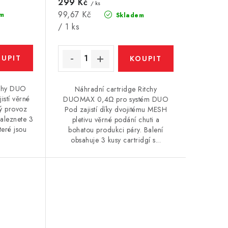
299 Kč
/ ks
Měrná
99,67 Kč
m
Skladem
cena:
/ 1 ks
tchy DUO
Náhradní cartridge Ritchy
stí věrné
DUOMAX 0,4Ω pro systém DUO
vý provoz
Pod zajistí díky dvojitému MESH
naleznete 3
pletivu věrné podání chuti a
teré jsou
bohatou produkci páry. Balení
obsahuje 3 kusy cartridgí s...