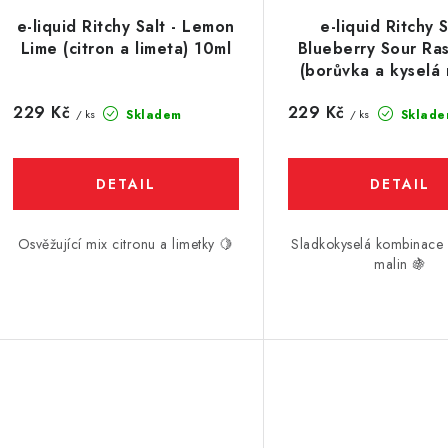
e-liquid Ritchy Salt - Lemon
e-liquid Ritchy S
Lime (citron a limeta) 10ml
Blueberry Sour Ra
(borůvka a kyselá 
10ml
229 Kč
229 Kč
Skladem
Sklade
/ ks
/ ks
Osvěžující mix citronu a limetky 🍋
Sladkokyselá kombinace
malin 🍇