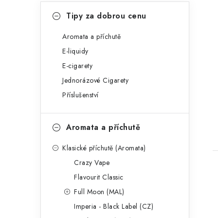
n
K
Přeskočit
Tipy za dobrou cenu
kategorie
e
a
t
Aromata a příchutě
l
E-liquidy
e
t
E-cigarety
g
Jednorázové Cigarety
o
Příslušenství
r
i
Aromata a příchutě
e
Klasické příchutě (Aromata)
Crazy Vape
Flavourit Classic
Full Moon (MAL)
Imperia - Black Label (CZ)