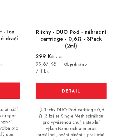
t - Ice
Ritchy - DUO Pod - náhradní
vé dračí
cartridge - 0,6Ω - 3Pack
l
(2ml)
299 Kč
/ ks
Měrná
99,67 Kč
m
Objednáno
cena:
/ 1 ks
e přináší
💨 Ritchy DUO Pod cartridge 0,6
o dragon
Ω (3 ks) se Single Mesh spirálkou
enzivní
pro vyváženou chuť a stabilní
 volba pro
výkon.Nano ochrana proti
elý den.
protékání, boční plnění a praktické