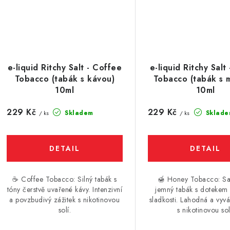
e-liquid Ritchy Salt - Coffee
e-liquid Ritchy Salt
Tobacco (tabák s kávou)
Tobacco (tabák s
10ml
10ml
229 Kč
229 Kč
Skladem
Sklade
/ ks
/ ks
☕️ Coffee Tobacco: Silný tabák s
🍯 Honey Tobacco: S
tóny čerstvě uvařené kávy. Intenzivní
jemný tabák s doteke
a povzbudivý zážitek s nikotinovou
sladkosti. Lahodná a vyv
solí.
s nikotinovou sol