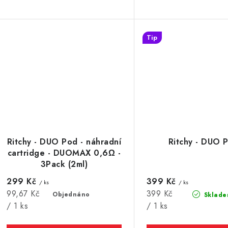
Tip
Ritchy - DUO Pod - náhradní
Ritchy - DUO 
cartridge - DUOMAX 0,6Ω -
3Pack (2ml)
299 Kč
399 Kč
/ ks
/ ks
Měrná
Měrná
99,67 Kč
399 Kč
Objednáno
Sklade
cena:
cena:
/ 1 ks
/ 1 ks