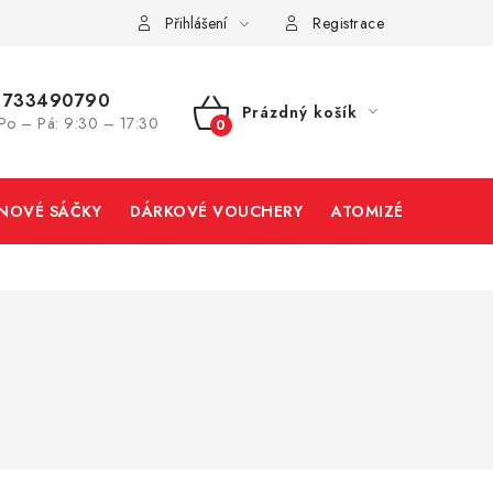
Přihlášení
Registrace
733490790
Prázdný košík
Po – Pá: 9:30 – 17:30
NÁKUPNÍ
KOŠÍK
INOVÉ SÁČKY
DÁRKOVÉ VOUCHERY
ATOMIZÉRY A CART