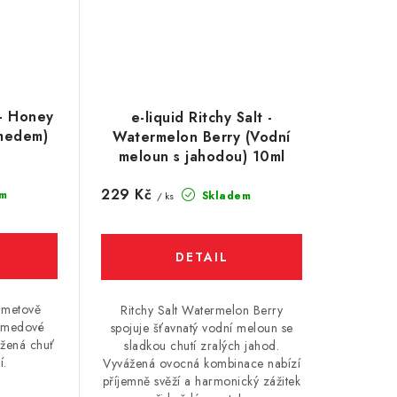
 - Honey
e-liquid Ritchy Salt -
 medem)
Watermelon Berry (Vodní
meloun s jahodou) 10ml
229 Kč
m
Skladem
/ ks
ametově
Ritchy Salt Watermelon Berry
m medové
spojuje šťavnatý vodní meloun se
ážená chuť
sladkou chutí zralých jahod.
í.
Vyvážená ovocná kombinace nabízí
příjemně svěží a harmonický zážitek