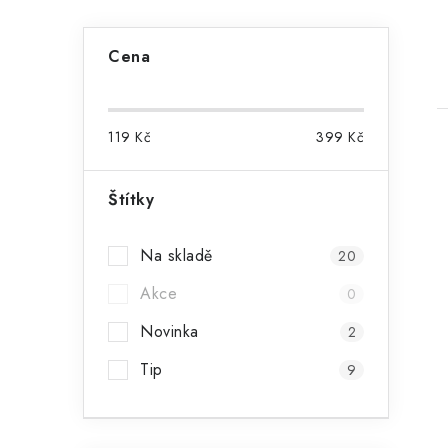
P
Cena
o
s
119
Kč
399
Kč
t
r
Štítky
a
i
Na skladě
20
n
Akce
0
n
Novinka
2
í
Tip
9
p
a