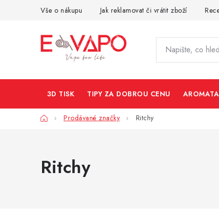
Přejít
Vše o nákupu
Jak reklamovat či vrátit zboží
Rec
na
obsah
3D TISK
TIPY ZA DOBROU CENU
AROMATA
Domů
Prodávané značky
Ritchy
Ritchy