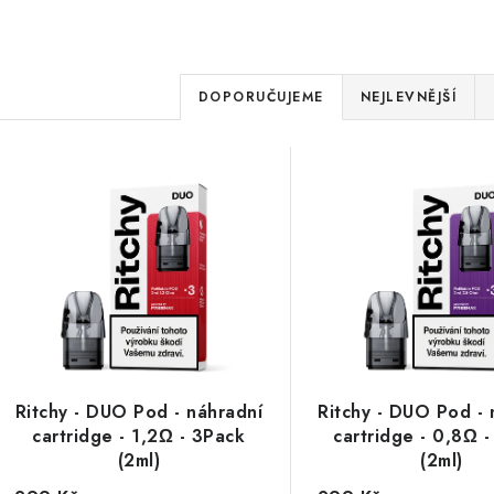
Ř
DOPORUČUJEME
NEJLEVNĚJŠÍ
a
V
z
ý
e
p
n
í
s
p
p
r
r
Ritchy - DUO Pod - náhradní
Ritchy - DUO Pod - 
o
cartridge - 1,2Ω - 3Pack
cartridge - 0,8Ω 
o
d
(2ml)
(2ml)