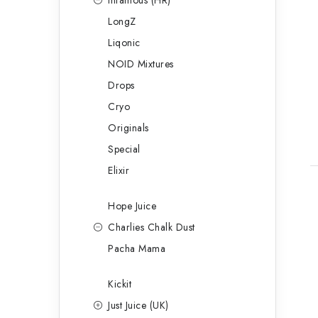
Infamous (HR)
LongZ
Liqonic
NOID Mixtures
Drops
Cryo
Originals
Special
Elixir
Hope Juice
Charlies Chalk Dust
Pacha Mama
Kickit
Just Juice (UK)