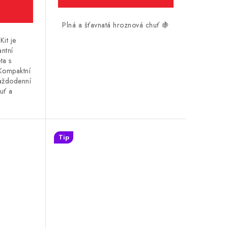
Plná a šťavnatá hroznová chuť 🍇
it je
ntní
ta s
Kompaktní
každodenní
uť a
Tip