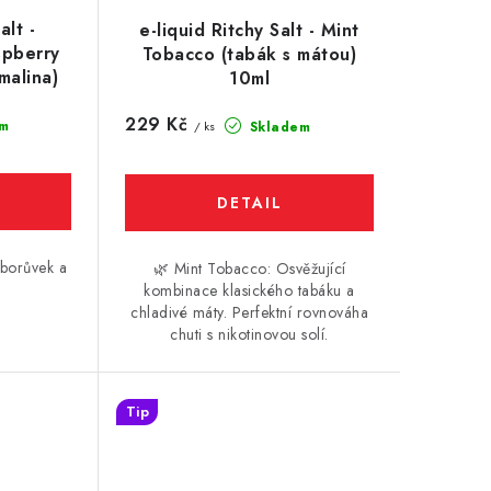
alt -
e-liquid Ritchy Salt - Mint
spberry
Tobacco (tabák s mátou)
malina)
10ml
229 Kč
m
Skladem
/ ks
 borůvek a
🌿 Mint Tobacco: Osvěžující
kombinace klasického tabáku a
chladivé máty. Perfektní rovnováha
chuti s nikotinovou solí.
Tip