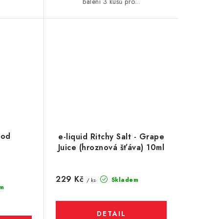
balení 3 kusů pro...
Pod
e-liquid Ritchy Salt - Grape
Juice (hroznová šťáva) 10ml
229 Kč
Skladem
/ ks
m