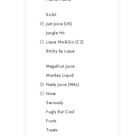
Kickit
Just Juice (UK)
Jungle Hit
Liqua Mix&Go (CZ)
Ritchy by Liqua
Megafruit Juice
Monkey Liquid
Nasty Juice (MAL)
Nixer
Seriously
Fugly But Cool
Fruits
Treats