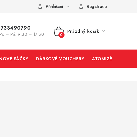
Přihlášení
Registrace
733490790
Prázdný košík
Po – Pá: 9:30 – 17:30
NÁKUPNÍ
KOŠÍK
INOVÉ SÁČKY
DÁRKOVÉ VOUCHERY
ATOMIZÉRY A CART