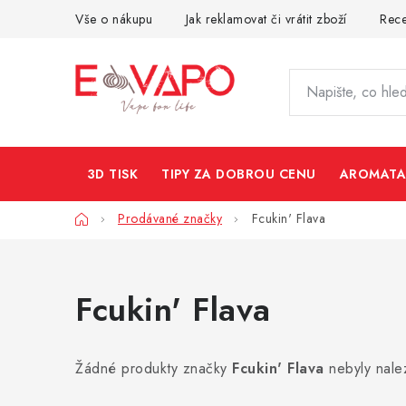
Přejít
Vše o nákupu
Jak reklamovat či vrátit zboží
Rec
na
obsah
3D TISK
TIPY ZA DOBROU CENU
AROMATA
Domů
Prodávané značky
Fcukin' Flava
Fcukin' Flava
Žádné produkty značky
Fcukin' Flava
nebyly nale