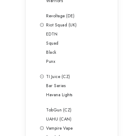
Warriors
Revoltage (DE)
Riot Squad (UK)
EDTN
Squad
Black
Punx
TI Juice (CZ)
Bar Series
Havana Lights
TobGun (CZ)
UAHU (CAN)
Vampire Vape