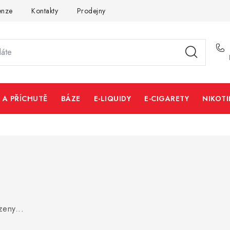
enze
Kontakty
Prodejny
Volná místa
 A PŘÍCHUTĚ
BÁZE
E-LIQUIDY
E-CIGARETY
NIKOT
zeny...