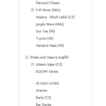
p
Flavourit Classic
a
Full Moon (MAL)
Imperia - Black Label (CZ)
n
Jungle Wave (MAL)
e
Sun Tea (FR)
l
T-juice (UK)
Vampire Vape (UK)
Shake and Vape (Longfill)
Adams Vape (CZ)
BOOM! Series
Al Carlo (CAN)
Aramax
Barly (CZ)
Bar Series