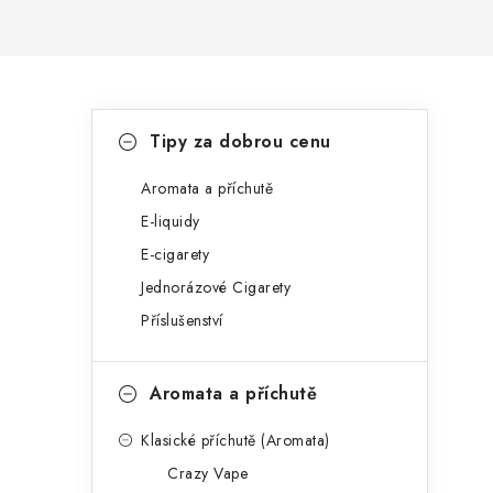
P
K
Přeskočit
Tipy za dobrou cenu
kategorie
a
o
t
Aromata a příchutě
s
E-liquidy
e
t
E-cigarety
g
r
Jednorázové Cigarety
o
Příslušenství
a
r
n
i
Aromata a příchutě
e
n
Klasické příchutě (Aromata)
í
Crazy Vape