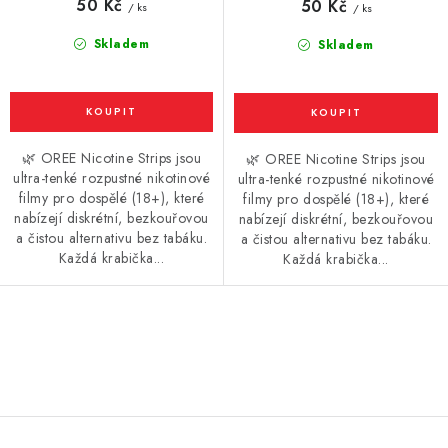
50 Kč
50 Kč
/ ks
/ ks
Skladem
Skladem
🌿 OREE Nicotine Strips jsou
🌿 OREE Nicotine Strips jsou
ultra-tenké rozpustné nikotinové
ultra-tenké rozpustné nikotinové
filmy pro dospělé (18+), které
filmy pro dospělé (18+), které
nabízejí diskrétní, bezkouřovou
nabízejí diskrétní, bezkouřovou
a čistou alternativu bez tabáku.
a čistou alternativu bez tabáku.
Každá krabička...
Každá krabička...
O
v
l
á