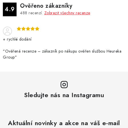
d
Ověřeno zákazníky
a
4.9
488
recenzí.
Zobrazit všechny recenze
c
í
p
r
+ rychlé dodání
v
k
"Ověřená recenze – zákazník po nákupu ověřen službou Heureka
Group"
y
v
ý
p
i
Sledujte nás na Instagramu
s
u
Aktuální novinky a akce na váš e-mail