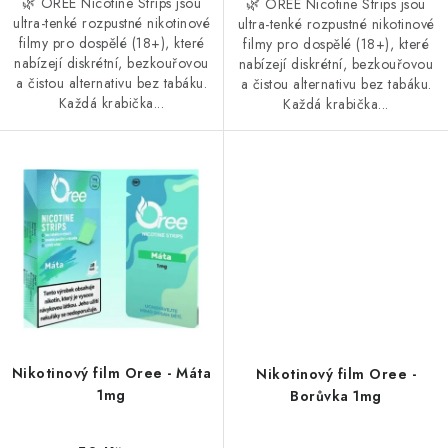
🌿 OREE Nicotine Strips jsou
🌿 OREE Nicotine Strips jsou
ultra-tenké rozpustné nikotinové
ultra-tenké rozpustné nikotinové
filmy pro dospělé (18+), které
filmy pro dospělé (18+), které
nabízejí diskrétní, bezkouřovou
nabízejí diskrétní, bezkouřovou
a čistou alternativu bez tabáku.
a čistou alternativu bez tabáku.
Každá krabička...
Každá krabička...
Nikotinový film Oree - Máta
Nikotinový film Oree -
1mg
Borůvka 1mg