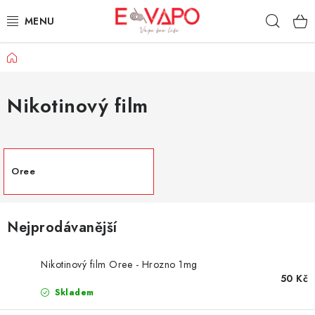
Přejít
Hleda
na
obsah
Domů
3D TISK
TIPY ZA DOBROU CENU
Nikotinový film
AROMATA A PŘÍCHUTĚ
BÁZE
Oree
E-LIQUIDY
Nejprodávanější
E-CIGARETY
Nikotinový film Oree - Hrozno 1mg
50 Kč
NIKOTINOVÉ SÁČKY
Skladem