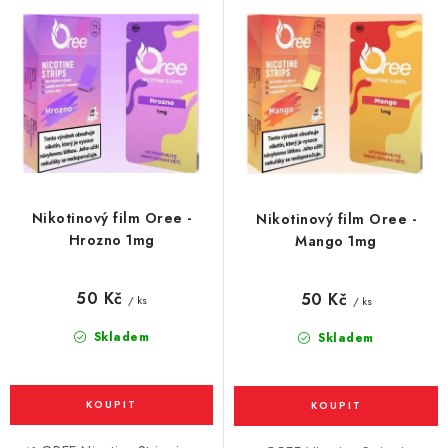
p
í
Vše o nákupu
Jak reklamovat či vrátit zboží
Recenze
r
p
o
r
Kontakty
Prodejny
Volná místa
d
o
u
d
k
u
t
k
ů
t
Nikotinový film Oree -
Nikotinový film Oree -
ů
Hrozno 1mg
Mango 1mg
50 Kč
50 Kč
/ ks
/ ks
Skladem
Skladem