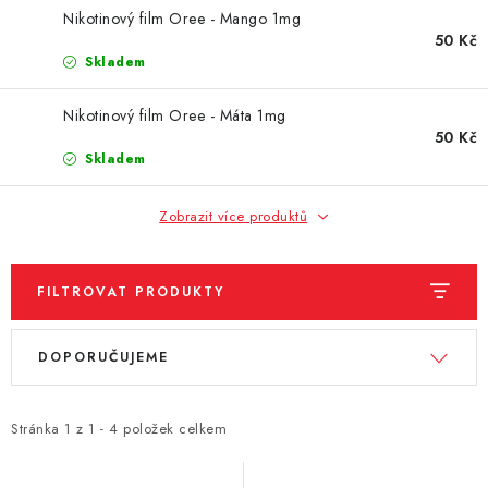
DÁRKOVÉ VOUCHERY
Nikotinový film Oree - Mango 1mg
50 Kč
ATOMIZÉRY A CARTRIDGE
Skladem
DIY
Nikotinový film Oree - Máta 1mg
50 Kč
Skladem
BATERIE A NABÍJEČKY
Zobrazit více produktů
GRIPY & MODY
JEDNORÁZOVÉ A DOBÍJECÍ E-CIGARETY
FILTROVAT PRODUKTY
V
Ř
NIKOTINOVÝ FILM
DOPORUČUJEME
ý
a
p
z
PŘÍSLUŠENSTVÍ
i
e
Stránka
1
z
1
-
4
položek celkem
ZNAČKY
s
n