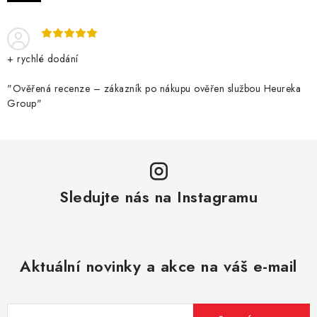
DÁRKOVÉ VOUCHERY
ATOMIZÉRY A CARTRIDGE
+ rychlé dodání
DIY
"Ověřená recenze – zákazník po nákupu ověřen službou Heureka
Group"
BATERIE A NABÍJEČKY
GRIPY & MODY
JEDNORÁZOVÉ A DOBÍJECÍ E-CIGARETY
Sledujte nás na Instagramu
NIKOTINOVÝ FILM
PŘÍSLUŠENSTVÍ
Aktuální novinky a akce na váš e-mail
ZNAČKY