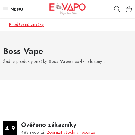
Přejít
Hleda
na
obsah
Prodávané značky
3D TISK
TIPY ZA DOBROU CENU
Boss Vape
AROMATA A PŘÍCHUTĚ
Žádné produkty značky
Boss Vape
nebyly nalezeny...
BÁZE
E-LIQUIDY
E-CIGARETY
NIKOTINOVÉ SÁČKY
Ověřeno zákazníky
4.9
488
recenzí.
Zobrazit všechny recenze