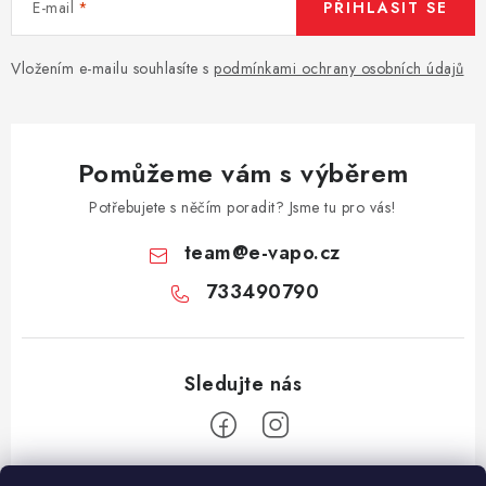
E-mail
PŘIHLÁSIT SE
Vše o nákupu
Jak reklamovat či vrátit zboží
Recenze
Kontakty
Prodejny
Volná místa
Vložením e-mailu souhlasíte s
podmínkami ochrany osobních údajů
Pomůžeme vám s výběrem
Potřebujete s něčím poradit? Jsme tu pro vás!
team
@
e-vapo.cz
733490790