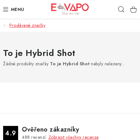
Přejít
Hleda
na
obsah
Prodávané značky
3D TISK
TIPY ZA DOBROU CENU
To je Hybrid Shot
AROMATA A PŘÍCHUTĚ
Žádné produkty značky
To je Hybrid Shot
nebyly nalezeny...
BÁZE
E-LIQUIDY
E-CIGARETY
NIKOTINOVÉ SÁČKY
Ověřeno zákazníky
4.9
488
recenzí.
Zobrazit všechny recenze