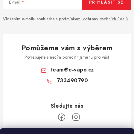
E-mail
PŘIHLÁSIT SE
Vše o nákupu
Jak reklamovat či vrátit zboží
Recenze
Kontakty
Prodejny
Volná místa
Vložením e-mailu souhlasíte s
podmínkami ochrany osobních údajů
Pomůžeme vám s výběrem
Potřebujete s něčím poradit? Jsme tu pro vás!
team
@
e-vapo.cz
733490790