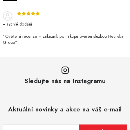
DÁRKOVÉ VOUCHERY
ATOMIZÉRY A CARTRIDGE
+ rychlé dodání
DIY
"Ověřená recenze – zákazník po nákupu ověřen službou Heureka
Group"
BATERIE A NABÍJEČKY
GRIPY & MODY
JEDNORÁZOVÉ A DOBÍJECÍ E-CIGARETY
Sledujte nás na Instagramu
NIKOTINOVÝ FILM
PŘÍSLUŠENSTVÍ
Aktuální novinky a akce na váš e-mail
ZNAČKY