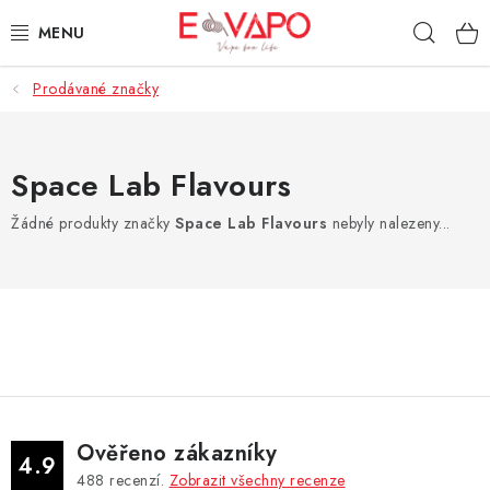
Přejít
Hleda
na
obsah
Prodávané značky
3D TISK
TIPY ZA DOBROU CENU
Space Lab Flavours
AROMATA A PŘÍCHUTĚ
Žádné produkty značky
Space Lab Flavours
nebyly nalezeny...
BÁZE
E-LIQUIDY
E-CIGARETY
NIKOTINOVÉ SÁČKY
Ověřeno zákazníky
4.9
488
recenzí.
Zobrazit všechny recenze