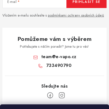
E-mail
PŘIHLÁSIT SE
Vše o nákupu
Jak reklamovat či vrátit zboží
Recenze
Kontakty
Prodejny
Volná místa
Vložením e-mailu souhlasíte s
podmínkami ochrany osobních údajů
Pomůžeme vám s výběrem
Potřebujete s něčím poradit? Jsme tu pro vás!
team
@
e-vapo.cz
733490790