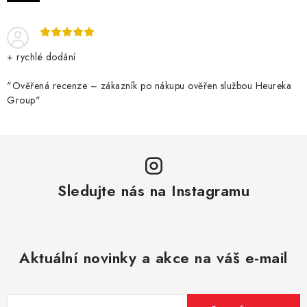
DÁRKOVÉ VOUCHERY
ATOMIZÉRY A CARTRIDGE
+ rychlé dodání
DIY
"Ověřená recenze – zákazník po nákupu ověřen službou Heureka
Group"
BATERIE A NABÍJEČKY
GRIPY & MODY
JEDNORÁZOVÉ A DOBÍJECÍ E-CIGARETY
Sledujte nás na Instagramu
NIKOTINOVÝ FILM
PŘÍSLUŠENSTVÍ
Aktuální novinky a akce na váš e-mail
ZNAČKY