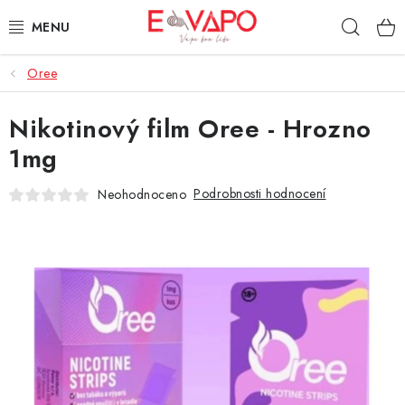
Přejít
Hleda
na
obsah
Oree
3D TISK
Nikotinový film Oree - Hrozno
TIPY ZA DOBROU CENU
1mg
AROMATA A PŘÍCHUTĚ
Podrobnosti hodnocení
Neohodnoceno
BÁZE
E-LIQUIDY
E-CIGARETY
NIKOTINOVÉ SÁČKY