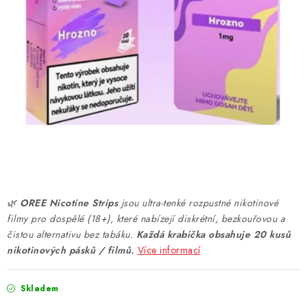
DÁRKOVÉ VOUCHERY
ATOMIZÉRY A CARTRIDGE
DIY
BATERIE A NABÍJEČKY
GRIPY & MODY
JEDNORÁZOVÉ A DOBÍJECÍ E-CIGARETY
🌿
OREE Nicotine Strips
jsou ultra-tenké rozpustné nikotinové
NIKOTINOVÝ FILM
filmy pro dospělé (18+), které nabízejí diskrétní, bezkouřovou a
čistou alternativu bez tabáku.
Každá krabička obsahuje 20 kusů
nikotinových pásků / filmů.
PŘÍSLUŠENSTVÍ
Více informací
ZNAČKY
Skladem