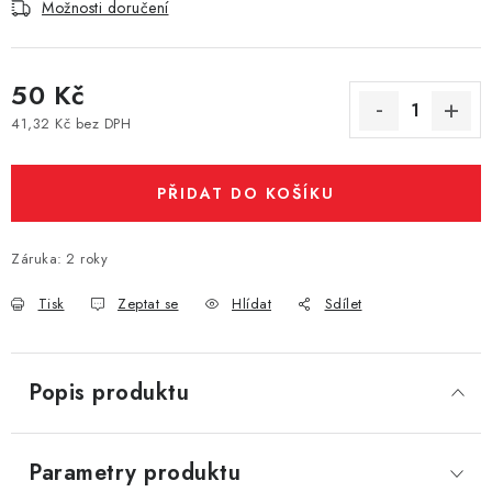
Možnosti doručení
Vše o nákupu
Jak reklamovat či vrátit zboží
Recenze
Kontakty
Prodejny
Volná místa
50 Kč
41,32 Kč bez DPH
Měrná cena:
PŘIDAT DO KOŠÍKU
Záruka
:
2 roky
Tisk
Zeptat se
Hlídat
Sdílet
Popis produktu
Parametry produktu