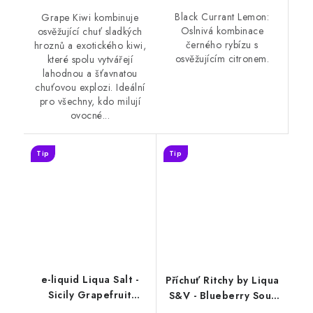
Black Currant Lemon:
Grape Kiwi kombinuje
Oslnivá kombinace
osvěžující chuť sladkých
černého rybízu s
hroznů a exotického kiwi,
osvěžujícím citronem.
které spolu vytvářejí
lahodnou a šťavnatou
chuťovou explozi. Ideální
pro všechny, kdo milují
ovocné...
Tip
Tip
e-liquid Liqua Salt -
Příchuť Ritchy by Liqua
Sicily Grapefruit
S&V - Blueberry Sour
(grapefruit a citrus)
Raspberry (borůvka a