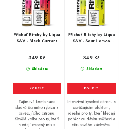
Příchuť Ritchy by Liqua
Příchuť Ritchy by Liqua
S&V - Black Currant
S&V - Sour Lemon
Lemon (černý rybíz a
(kyselý citron) 10ml
citron) 10ml
349 Kč
349 Kč
Skladem
Skladem
Zajímavá kombinace
Intenzivní kyselost citronu s
sladké černého rybízu a
osvěžujícím efektem,
osvěžujícího citronu.
ideální pro ty, kteří hledají
Skvělá volba pro ty, kteří
pořádnou dávku svěžesti a
hledají ovocný mix s
citrusového záchvěvu.