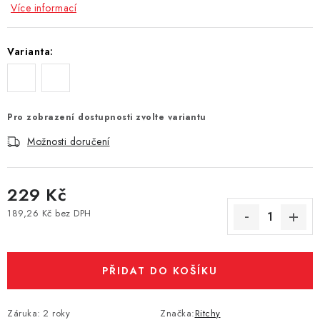
Více informací
Vše o nákupu
Jak reklamovat či vrátit zboží
Recenze
Kontakty
Prodejny
Volná místa
Varianta:
Pro zobrazení dostupnosti zvolte variantu
Možnosti doručení
229 Kč
189,26 Kč bez DPH
Měrná cena:
PŘIDAT DO KOŠÍKU
Záruka
:
2 roky
Značka:
Ritchy