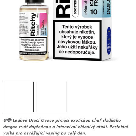
DÁRKOVÉ VOUCHERY
ATOMIZÉRY A CARTRIDGE
DIY
BATERIE A NABÍJEČKY
GRIPY & MODY
JEDNORÁZOVÉ A DOBÍJECÍ E-CIGARETY
NIKOTINOVÝ FILM
PŘÍSLUŠENSTVÍ
❄️🐉 Ledové Dračí Ovoce přináší exotickou chuť sladkého
dragon fruit doplněnou o intenzivní chladivý efekt. Perfektní
ZNAČKY
volba pro osvěžující vaping po celý den.