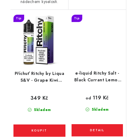
nádechem kyselosti.
Tip
Tip
e-liquid Ritchy Salt -
Příchuť Ritchy by Liqua
Black Currant Lemon
S&V - Grape Kiwi
(černý rybíz a citron)
(hrozno a kiwi) 10ml
10ml
119 Kč
349 Kč
od
Skladem
Skladem