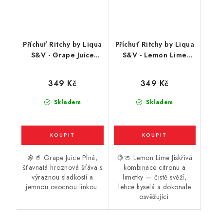
Příchuť Ritchy by Liqua
Příchuť Ritchy by Liqua
S&V - Grape Juice
S&V - Lemon Lime
(hroznová limonáda)
(citron a limetka) 10ml
10ml
349 Kč
349 Kč
Skladem
Skladem
🍇🥤 Grape Juice Plná,
🍋🍈 Lemon Lime Jiskřivá
šťavnatá hroznová šťáva s
kombinace citronu a
výraznou sladkostí a
limetky — čistě svěží,
jemnou ovocnou linkou.
lehce kyselá a dokonale
osvěžující.