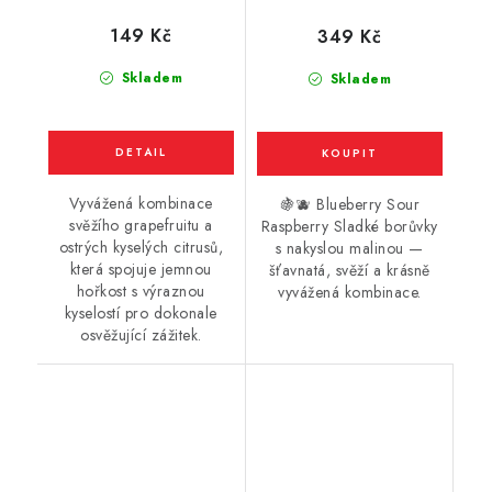
10ml
kyselá malina) 10ml
149 Kč
349 Kč
Skladem
Skladem
Vyvážená kombinace
🍇🫐 Blueberry Sour
svěžího grapefruitu a
Raspberry Sladké borůvky
ostrých kyselých citrusů,
s nakyslou malinou —
která spojuje jemnou
šťavnatá, svěží a krásně
hořkost s výraznou
vyvážená kombinace.
kyselostí pro dokonale
osvěžující zážitek.