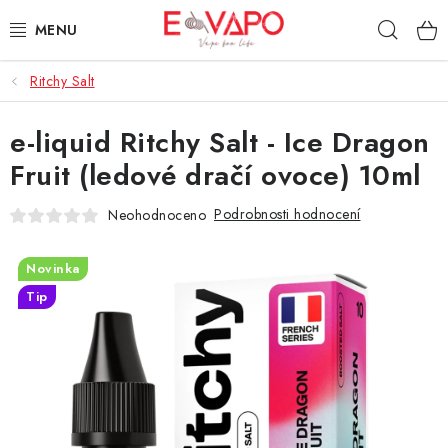
Přejít
Hleda
na
obsah
Ritchy Salt
3D TISK
e-liquid Ritchy Salt - Ice Dragon
TIPY ZA DOBROU CENU
Fruit (ledové dračí ovoce) 10ml
AROMATA A PŘÍCHUTĚ
Podrobnosti hodnocení
Neohodnoceno
BÁZE
Novinka
E-LIQUIDY
Tip
E-CIGARETY
NIKOTINOVÉ SÁČKY