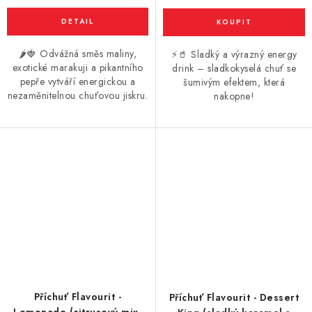
🌶️🍓 Odvážná směs maliny,
⚡🥤 Sladký a výrazný energy
exotické marakuji a pikantního
drink – sladkokyselá chuť se
pepře vytváří energickou a
šumivým efektem, která
nezaměnitelnou chuťovou jiskru.
nakopne!
Příchuť Flavourit -
Příchuť Flavourit - Dessert