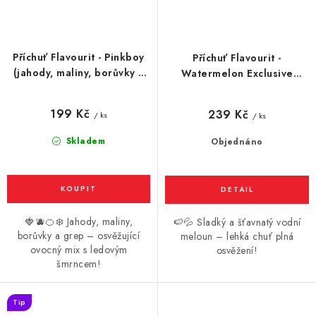
Příchuť Flavourit - Pinkboy
Příchuť Flavourit -
(jahody, maliny, borůvky a
Watermelon Exclusive
grep s ledem) 10ml
(vodní meloun) 10ml
199 Kč
239 Kč
/ ks
/ ks
Skladem
Objednáno
🍓🫐🍊❄️ Jahody, maliny,
🍉💦 Sladký a šťavnatý vodní
borůvky a grep – osvěžující
meloun – lehká chuť plná
ovocný mix s ledovým
osvěžení!
šmrncem!
Tip