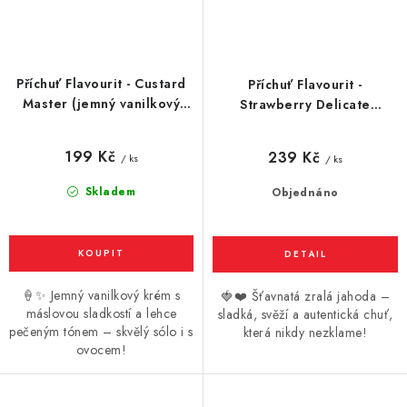
Příchuť Flavourit - Custard
Příchuť Flavourit -
Master (jemný vanilkový
Strawberry Delicate
krém s máslovou sladkostí)
(jahoda) 10ml
10ml
199 Kč
239 Kč
/ ks
/ ks
Skladem
Objednáno
🍦✨ Jemný vanilkový krém s
🍓❤️ Šťavnatá zralá jahoda –
máslovou sladkostí a lehce
sladká, svěží a autentická chuť,
pečeným tónem – skvělý sólo i s
která nikdy nezklame!
ovocem!