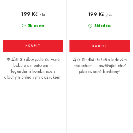
mentolem) 10ml
nádechem) 10ml
199 Kč
199 Kč
/ ks
/ ks
Skladem
Skladem
🍓🍒❄️ Sladkokyselé červené
🍒❄️ Sladká třešeň s ledovým
bobule s mentolem –
nádechem – osvěžující chuť
legendární kombinace s
jako ovocné bonbony!
dlouhým chladivým dozvukem!