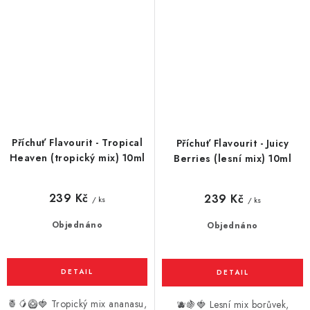
Příchuť Flavourit - Tropical
Příchuť Flavourit - Juicy
Heaven (tropický mix) 10ml
Berries (lesní mix) 10ml
239 Kč
239 Kč
/ ks
/ ks
Objednáno
Objednáno
🍍🥭🥝🍓 Tropický mix ananasu,
🫐🍇🍓 Lesní mix borůvek,