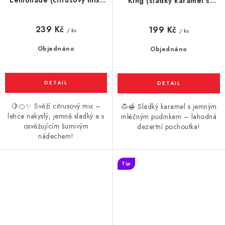
Lemonade (citrusový mix)
King (sladký karamel s
10ml
jemným mléčným pudinkem)
10ml
239 Kč
199 Kč
/ ks
/ ks
Objednáno
Objednáno
🍋🍊✨ Svěží citrusový mix –
🍮🍯 Sladký karamel s jemným
lehce nakyslý, jemně sladký a s
mléčným pudinkem – lahodná
osvěžujícím šumivým
dezertní pochoutka!
nádechem!
Tip