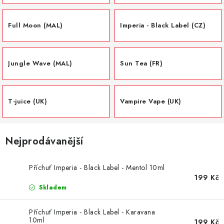
DÁRKOVÉ VOUCHERY
Full Moon (MAL)
Imperia - Black Label (CZ)
ATOMIZÉRY A CARTRIDGE
DIY
Jungle Wave (MAL)
Sun Tea (FR)
BATERIE A NABÍJEČKY
T-juice (UK)
Vampire Vape (UK)
GRIPY & MODY
JEDNORÁZOVÉ A DOBÍJECÍ E-CIGARETY
Nejprodávanější
NIKOTINOVÝ FILM
Příchuť Imperia - Black Label - Mentol 10ml
199 Kč
PŘÍSLUŠENSTVÍ
Skladem
ZNAČKY
Příchuť Imperia - Black Label - Karavana
10ml
199 Kč