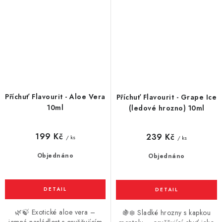
Příchuť Flavourit - Aloe Vera
Příchuť Flavourit - Grape Ice
10ml
(ledové hrozno) 10ml
199 Kč
239 Kč
/ ks
/ ks
Objednáno
Objednáno
🌿🍃 Exotické aloe vera –
🍇❄️ Sladké hrozny s kapkou