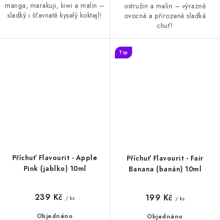
manga, marakuji, kiwi a malin –
ostružin a malin – výrazně
sladký i šťavnatě kyselý koktejl!
ovocná a přirozeně sladká
chuť!
Tip
Příchuť Flavourit - Apple
Příchuť Flavourit - Fair
Pink (jablko) 10ml
Banana (banán) 10ml
239 Kč
199 Kč
/ ks
/ ks
Objednáno
Objednáno