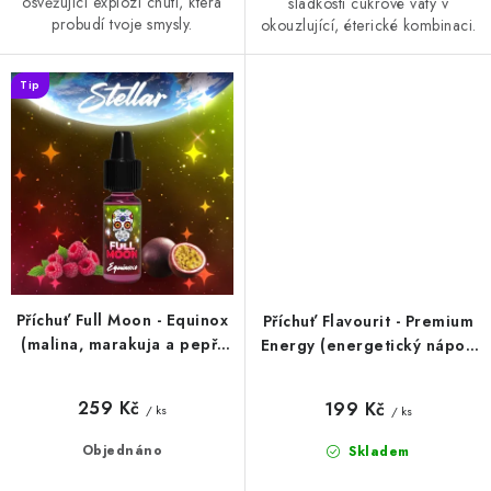
osvěžující explozi chutí, která
sladkostí cukrové vaty v
probudí tvoje smysly.
okouzlující, éterické kombinaci.
Tip
Příchuť Full Moon - Equinox
Příchuť Flavourit - Premium
(malina, marakuja a pepř)
Energy (energetický nápoj)
10ml
10ml
259 Kč
199 Kč
/ ks
/ ks
Objednáno
Skladem