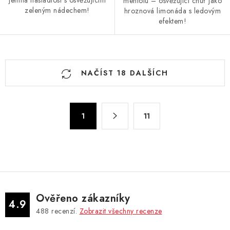
jemná nasládlost s osvěžujícím
mentolu – osvěžující chuť jako
zeleným nádechem!
hroznová limonáda s ledovým
efektem!
O
NAČÍST 18 DALŠÍCH
v
l
á
S
d
1
11
t
a
r
c
á
n
í
k
p
o
r
v
v
Ověřeno zákazníky
4.9
á
k
488
recenzí.
Zobrazit všechny recenze
n
y