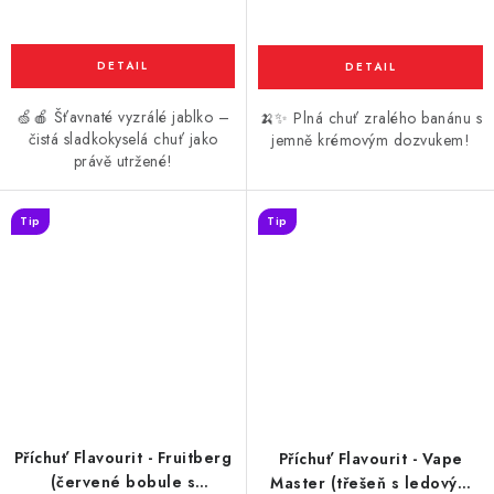
🍏🍎 Šťavnaté vyzrálé jablko –
🍌✨ Plná chuť zralého banánu s
čistá sladkokyselá chuť jako
jemně krémovým dozvukem!
právě utržené!
Tip
Tip
Příchuť Flavourit - Fruitberg
Příchuť Flavourit - Vape
(červené bobule s
Master (třešeň s ledovým