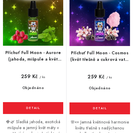
o
r
d
o
u
d
k
u
t
k
ů
t
Příchuť Full Moon - Aurore
Příchuť Full Moon - Cosmos
ů
(jahoda, mišpule a květ
(květ třešně a cukrová vata)
máty) 10ml
10ml
259 Kč
259 Kč
/ ks
/ ks
Objednáno
Objednáno
🍓🌿 Sladká jahoda, exotická
🌸🍬 Jemná květinová harmonie
mišpule a jemný květ máty v
květu třešně s nadýchanou