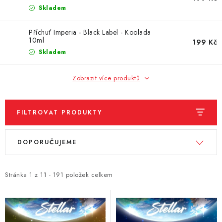
Skladem
Vše o nákupu
Jak reklamovat či vrátit zboží
Recenze
Kontakty
Prodejny
Volná místa
Příchuť Imperia - Black Label - Koolada
10ml
199 Kč
Skladem
Zobrazit více produktů
FILTROVAT PRODUKTY
V
Ř
DOPORUČUJEME
ý
a
p
z
i
e
Stránka
1
z
11
-
191
položek celkem
s
n
p
í
r
p