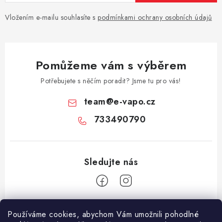
Vložením e-mailu souhlasíte s
podmínkami ochrany osobních údajů
Pomůžeme vám s výběrem
Potřebujete s něčím poradit? Jsme tu pro vás!
team
@
e-vapo.cz
733490790
Z
Používáme cookies, abychom Vám umožnili pohodlné