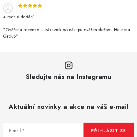
í
v
ý
+ rychlé dodání
p
i
"Ověřená recenze – zákazník po nákupu ověřen službou Heureka
s
Group"
u
Sledujte nás na Instagramu
Aktuální novinky a akce na váš e-mail
E-mail
PŘIHLÁSIT SE