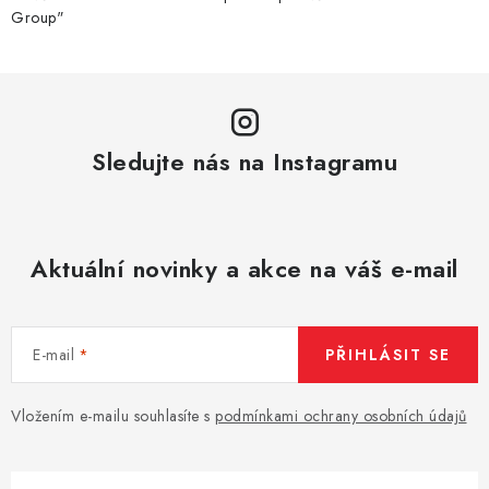
k
Group"
y
v
ý
p
i
Sledujte nás na Instagramu
s
u
Aktuální novinky a akce na váš e-mail
E-mail
PŘIHLÁSIT SE
Vložením e-mailu souhlasíte s
podmínkami ochrany osobních údajů