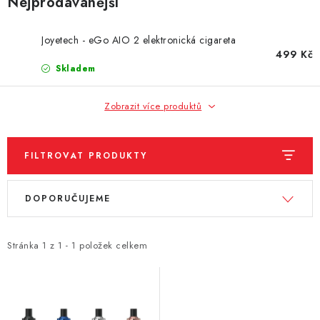
Nejprodávanější
DÁRKOVÉ VOUCHERY
ATOMIZÉRY A CARTRIDGE
Joyetech - eGo AIO 2 elektronická cigareta
499 Kč
Skladem
DIY
Zobrazit více produktů
BATERIE A NABÍJEČKY
GRIPY & MODY
FILTROVAT PRODUKTY
V
Ř
JEDNORÁZOVÉ A DOBÍJECÍ E-CIGARETY
DOPORUČUJEME
ý
a
p
z
NIKOTINOVÝ FILM
i
e
Stránka
1
z
1
-
1
položek celkem
PŘÍSLUŠENSTVÍ
s
n
p
í
ZNAČKY
r
p