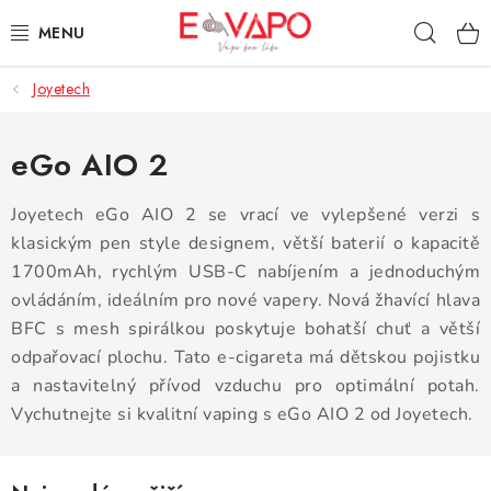
Přejít
Hleda
na
obsah
Joyetech
3D TISK
TIPY ZA DOBROU CENU
eGo AIO 2
AROMATA A PŘÍCHUTĚ
Joyetech eGo AIO 2 se vrací ve vylepšené verzi s
klasickým pen style designem, větší baterií o kapacitě
BÁZE
1700mAh, rychlým USB-C nabíjením a jednoduchým
ovládáním, ideálním pro nové vapery. Nová žhavící hlava
E-LIQUIDY
BFC s mesh spirálkou poskytuje bohatší chuť a větší
odpařovací plochu. Tato e-cigareta má dětskou pojistku
E-CIGARETY
a nastavitelný přívod vzduchu pro optimální potah.
Vychutnejte si kvalitní vaping s eGo AIO 2 od Joyetech.
NIKOTINOVÉ SÁČKY