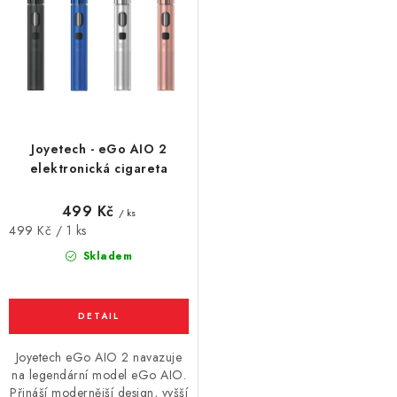
o
r
Vše o nákupu
Jak reklamovat či vrátit zboží
Recenze
d
o
Kontakty
Prodejny
Volná místa
u
d
k
u
t
k
ů
t
Joyetech - eGo AIO 2
ů
elektronická cigareta
499 Kč
/ ks
Měrná
499 Kč / 1 ks
cena:
Skladem
Joyetech eGo AIO 2 navazuje
na legendární model eGo AIO.
Přináší modernější design, vyšší