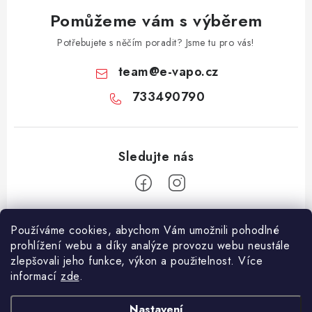
Pomůžeme vám s výběrem
Potřebujete s něčím poradit? Jsme tu pro vás!
team
@
e-vapo.cz
733490790
Z
Používáme cookies, abychom Vám umožnili pohodlné
á
prohlížení webu a díky analýze provozu webu neustále
Facebook
p
zlepšovali jeho funkce, výkon a použitelnost. Více
informací
zde
.
a
Informace pro vás
t
Nastavení