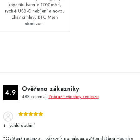
kapacitu baterie 1700mAh,
rychlé USB-C nabíjení a novou
žhavicí hlavu BFC Mesh
atomizer...
O
v
l
á
d
Ověřeno zákazníky
a
4.9
488
recenzí.
Zobrazit všechny recenze
c
í
p
r
+ rychlé dodání
v
"Ověřená recenze – zákazník po nákupu ověřen službou Heureka