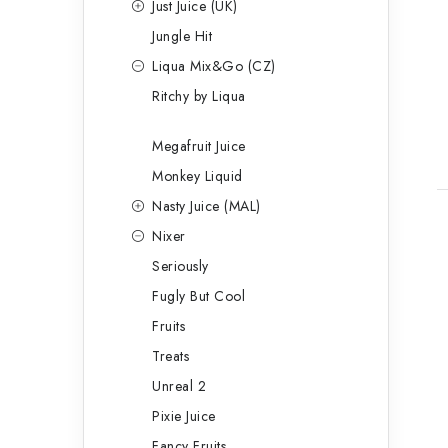
Just Juice (UK)
Jungle Hit
Liqua Mix&Go (CZ)
Ritchy by Liqua
Megafruit Juice
Monkey Liquid
Nasty Juice (MAL)
Nixer
Seriously
Fugly But Cool
Fruits
Treats
Unreal 2
Pixie Juice
Fancy Fruits