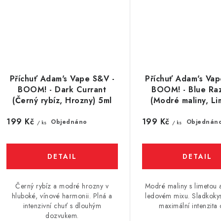
Příchuť Adam's Vape S&V -
Příchuť Adam's Vap
BOOM! - Dark Currant
BOOM! - Blue Ra
(Černý rybíz, Hrozny) 5ml
(Modré maliny, Li
Citrusy) 5ml
199 Kč
199 Kč
Objednáno
Objednán
/ ks
/ ks
Černý rybíz a modré hrozny v
Modré maliny s limetou a
hluboké, vínové harmonii. Plná a
ledovém mixu. Sladkokys
intenzivní chuť s dlouhým
maximální intenzita 
dozvukem.