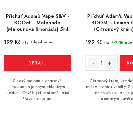
Příchuť Adam's Vape S&V -
Příchuť Adam's Vap
BOOM! - Melonade
BOOM! - Lemon 
(Melounová limonáda) 5ml
(Citronový krém
199 Kč
199 Kč
Objednáno
Sklade
/ ks
/ ks
Sladký meloun a citrusová
Citronový krém, kond
limonáda s jemným chladivým
mléko a dotek vanilky. Sl
efektem. Osvěžující letní směs plná
dezertová exploze s
šťávy a energie.
krémovým závěr