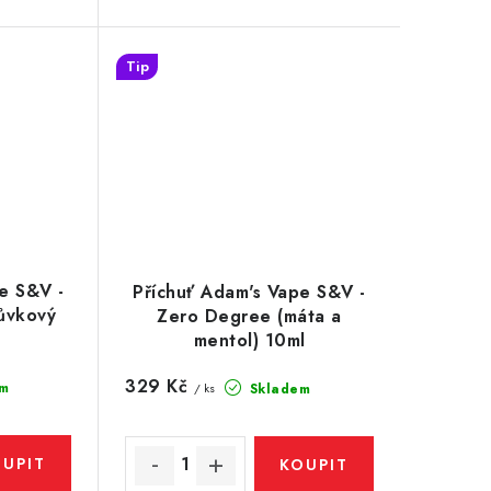
Tip
e S&V -
Příchuť Adam's Vape S&V -
ůvkový
Zero Degree (máta a
mentol) 10ml
329 Kč
m
Skladem
/ ks