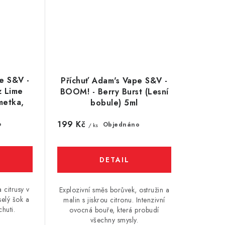
e S&V -
Příchuť Adam's Vape S&V -
z Lime
BOOM! - Berry Burst (Lesní
metka,
bobule) 5ml
199 Kč
o
Objednáno
/ ks
 citrusy v
Explozivní směs borůvek, ostružin a
elý šok a
malin s jiskrou citronu. Intenzivní
chuti.
ovocná bouře, která probudí
všechny smysly.