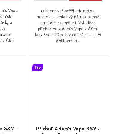
am's Vape
❄️ Intenzivně svěží mix máty a
é těsto,
mentolu – chladivý nástup, jemně
růvky a
nasládlé zakončení. Vyladěná
leva –
příchuť od Adam’s Vape v 60ml
erou si
lahvičce s 10ml koncentrátu – stačí
o v ČR s
dolít bází a...
Tip
e S&V -
Příchuť Adam's Vape S&V -