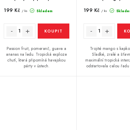
d
d
u
199 Kč
199 Kč
Skladem
Sklade
/ ks
/ ks
u
k
k
t
ů
Passion fruit, pomeranč, guava a
Trojité mango s kapko
ů
ananas na ledu. Tropická exploze
Sladké, zralé a šťav
chutí, která připomíná havajskou
maximální tropická intenz
párty v ústech.
odstartovala celou řa