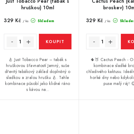
Just Tobacco Pear (tabák s
Cactus Peach (ka
hruškou) 10ml
broskev) 10m
329 Kč
329 Kč
Skladem
Sklade
/ ks
/ ks
🍐 Just Tobacco Pear – tabák s
🌵🍑 Cactus Peach - Os
hruškovou šťavnatostí Jemný, suše
kombinace sladké bro
dřevitý tabákový základ doplněný o
chladivého kaktusu. Ideál
sladkou a zralou hrušku 🍐. Tahle
horké dny nebo kdykoli
kombinace působí jako klidné ráno
puse malý ráj! 
s kávou na...