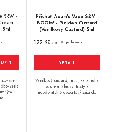
e S&V -
Příchuť Adam's Vape S&V -
Cream
BOOM! - Golden Custard
) 5ml
(Vanilkový Custard) 5ml
199 Kč
m
Objednáno
/ ks
enzované
Vanilkový custard, med, karamel a
adkokyselá
pusinka. Sladký, hustý a
 jemným
neodolatelně dezertový zážitek.
em.