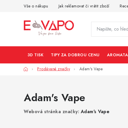
Přejít
Vše o nákupu
Jak reklamovat či vrátit zboží
Rec
na
obsah
3D TISK
TIPY ZA DOBROU CENU
AROMATA
Domů
Prodávané značky
Adam's Vape
Adam's Vape
Webová stránka značky:
Adam's Vape