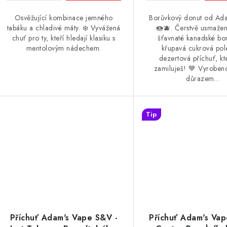
Osvěžující kombinace jemného
Borůvkový donut od Ad
tabáku a chladivé máty. ❄️ Vyvážená
🍩🫐. Čerstvě usmažen
chuť pro ty, kteří hledají klasiku s
šťavnaté kanadské bo
mentolovým nádechem.
křupavá cukrová po
dezertová příchuť, kt
zamiluješ! 💙 Vyroben
důrazem...
Tip
Příchuť Adam's Vape S&V -
Příchuť Adam's Vap