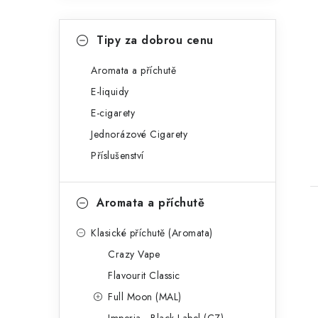
a
n
K
Přeskočit
Tipy za dobrou cenu
kategorie
e
a
t
Aromata a příchutě
l
E-liquidy
e
t
E-cigarety
g
Jednorázové Cigarety
o
Příslušenství
r
i
Aromata a příchutě
e
Klasické příchutě (Aromata)
Crazy Vape
Flavourit Classic
Full Moon (MAL)