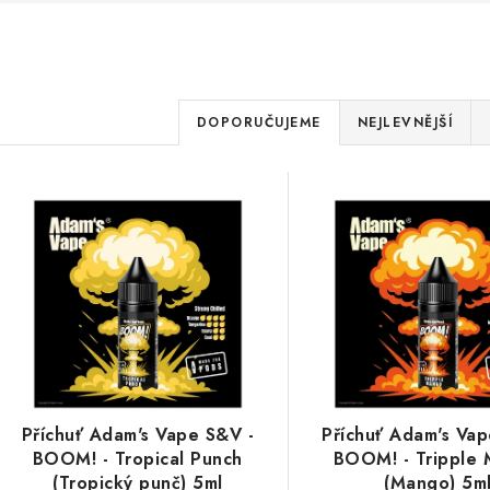
Ř
DOPORUČUJEME
NEJLEVNĚJŠÍ
a
V
z
ý
e
p
n
í
s
p
p
r
r
Příchuť Adam's Vape S&V -
Příchuť Adam's Vap
o
BOOM! - Tropical Punch
BOOM! - Tripple
o
(Tropický punč) 5ml
(Mango) 5m