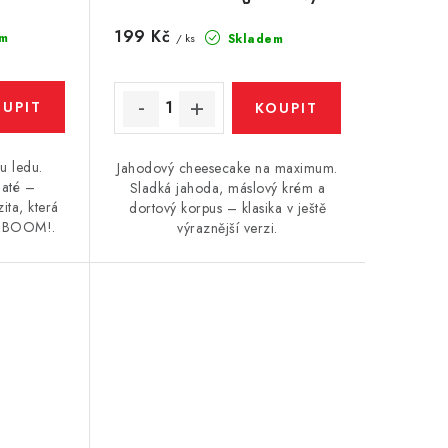
Cheesecake) 5ml
199 Kč
m
Skladem
/ ks
u ledu.
Jahodový cheesecake na maximum.
naté –
Sladká jahoda, máslový krém a
ita, která
dortový korpus – klasika v ještě
du BOOM!.
výraznější verzi.