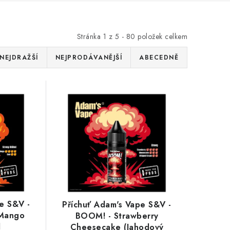
Stránka
1
z
5
-
80
položek celkem
NEJDRAŽŠÍ
NEJPRODÁVANĚJŠÍ
ABECEDNĚ
e S&V -
Příchuť Adam's Vape S&V -
 Mango
BOOM! - Strawberry
l
Cheesecake (Jahodový