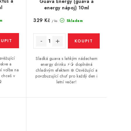
ktus a
Guava Energy (guava a
l
energy nápoj) 10ml
329 Kč
m
Skladem
/ ks
věžující
Sladká guava s lehkým nádechem
skve a
energy drinku ⚡🥭 doplněná
ní volba na
chladivým efektem ❄️ Osvěžující a
 chceš v
povzbuzující chuť pro každý den i
😋
letní večer!