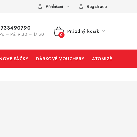
Přihlášení
Registrace
733490790
Prázdný košík
Po – Pá: 9:30 – 17:30
NÁKUPNÍ
KOŠÍK
INOVÉ SÁČKY
DÁRKOVÉ VOUCHERY
ATOMIZÉRY A CART