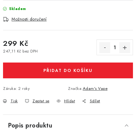
Vše o nákupu
Jak reklamovat či vrátit zboží
Recenze
Skladem
Kontakty
Prodejny
Volná místa
Možnosti doručení
299 Kč
247,11 Kč bez DPH
Měrná cena:
PŘIDAT DO KOŠÍKU
Záruka
:
2 roky
Značka:
Adam's Vape
Tisk
Zeptat se
Hlídat
Sdílet
Popis produktu