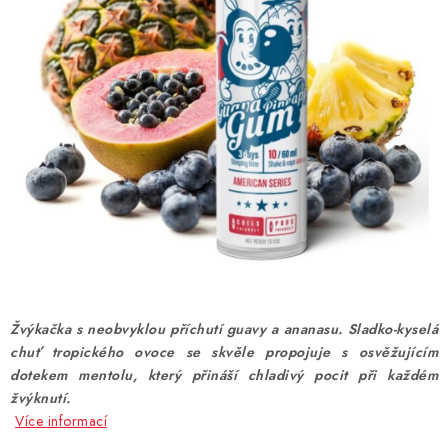
DÁRKOVÉ VOUCHERY
ATOMIZÉRY A CARTRIDGE
DIY
BATERIE A NABÍJEČKY
GRIPY & MODY
JEDNORÁZOVÉ A DOBÍJECÍ E-CIGARETY
NIKOTINOVÝ FILM
Žvýkačka s neobvyklou příchutí guavy a ananasu. Sladko-kyselá
chuť tropického ovoce se skvěle propojuje s osvěžujícím
PŘÍSLUŠENSTVÍ
dotekem mentolu, který přináší chladivý pocit při každém
žvýknutí.
ZNAČKY
Více informací