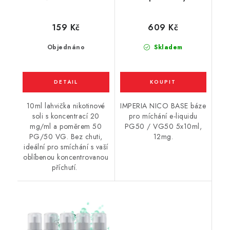
(50VG/50PG) 10ml /
(50VG/50PG) : 5x10ml
20mg
/ 12mg
159 Kč
609 Kč
Objednáno
Skladem
10ml lahvička nikotinové
IMPERIA NICO BASE báze
soli s koncentrací 20
pro míchání e-liquidu
mg/ml a poměrem 50
PG50 / VG50 5x10ml,
PG/50 VG. Bez chuti,
12mg.
ideální pro smíchání s vaší
oblíbenou koncentrovanou
příchutí.