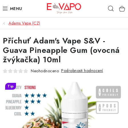
Přejít
Hleda
na
obsah
Adams Vape (CZ)
3D TISK
Příchuť Adam's Vape S&V -
TIPY ZA DOBROU CENU
Guava Pineapple Gum (ovocná
AROMATA A PŘÍCHUTĚ
žvýkačka) 10ml
BÁZE
Podrobnosti hodnocení
Neohodnoceno
E-LIQUIDY
Tip
E-CIGARETY
NIKOTINOVÉ SÁČKY