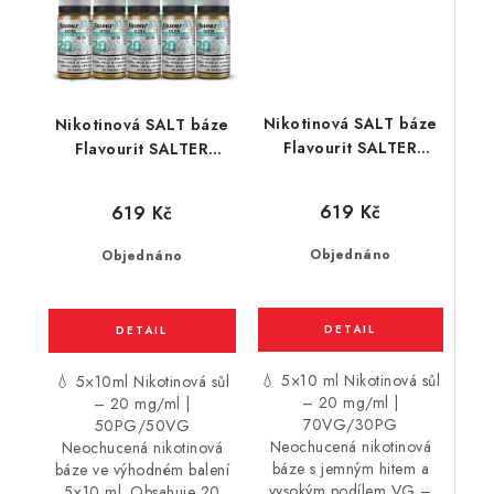
Nikotinová SALT báze
Nikotinová SALT báze
Flavourit SALTER
Flavourit SALTER
(70VG/30PG) 5 x 10ml
(50VG/50PG) 5 x 10ml
/ 20mg
/ 20mg
619 Kč
619 Kč
Objednáno
Objednáno
💧 5×10 ml Nikotinová sůl
💧 5×10ml Nikotinová sůl
– 20 mg/ml |
– 20 mg/ml |
70VG/30PG
50PG/50VG
Neochucená nikotinová
Neochucená nikotinová
báze s jemným hitem a
báze ve výhodném balení
vysokým podílem VG –
5×10 ml. Obsahuje 20