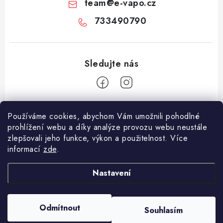
team
@
e-vapo.cz
733490790
Z
Používáme cookies, abychom Vám umožnili pohodlné
á
prohlížení webu a díky analýze provozu webu neustále
Facebook
p
zlepšovali jeho funkce, výkon a použitelnost. Více
informací
zde
.
a
Informace pro vás
t
Nastavení
í
Vše o nákupu
Copyright 2026
E-Vapo.cz
. Všechna práva vyhrazena.
Upravit nastavení
Jak reklamovat či vrátit zboží
cookies
Odmítnout
Souhlasím
Vytvořil Shoptet
Recenze