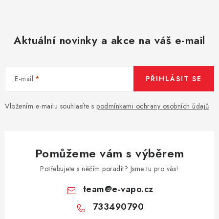
Vše o nákupu
Jak reklamovat či vrátit zboží
Recenze
Kontakty
Prodejny
Volná místa
Aktuální novinky a akce na váš e-mail
E-mail
PŘIHLÁSIT SE
Vložením e-mailu souhlasíte s
podmínkami ochrany osobních údajů
Pomůžeme vám s výběrem
Potřebujete s něčím poradit? Jsme tu pro vás!
team
@
e-vapo.cz
733490790