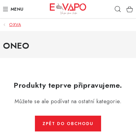
Přejít
Hleda
na
obsah
OXVA
3D TISK
TIPY ZA DOBROU CENU
ONEO
AROMATA A PŘÍCHUTĚ
BÁZE
Produkty teprve připravujeme.
E-LIQUIDY
Můžete se ale podívat na ostatní kategorie.
E-CIGARETY
NIKOTINOVÉ SÁČKY
ZPĚT DO OBCHODU