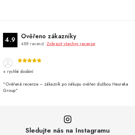
DÁRKOVÉ VOUCHERY
ATOMIZÉRY A CARTRIDGE
DIY
Ověřeno zákazníky
4.9
488
recenzí.
Zobrazit všechny recenze
BATERIE A NABÍJEČKY
GRIPY & MODY
+ rychlé dodání
JEDNORÁZOVÉ A DOBÍJECÍ E-CIGARETY
"Ověřená recenze – zákazník po nákupu ověřen službou Heureka
Group"
NIKOTINOVÝ FILM
PŘÍSLUŠENSTVÍ
ZNAČKY
Sledujte nás na Instagramu