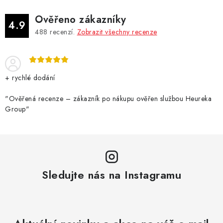
d
Ověřeno zákazníky
a
4.9
488
recenzí.
Zobrazit všechny recenze
c
í
p
r
+ rychlé dodání
v
k
"Ověřená recenze – zákazník po nákupu ověřen službou Heureka
Group"
y
v
ý
p
i
Sledujte nás na Instagramu
s
u