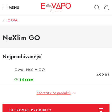
Přejít
Hleda
na
obsah
OXVA
3D TISK
TIPY ZA DOBROU CENU
NeXlim GO
AROMATA A PŘÍCHUTĚ
Nejprodávanější
BÁZE
Oxva - NeXlim GO
E-LIQUIDY
499 Kč
Skladem
E-CIGARETY
Zobrazit více produktů
NIKOTINOVÉ SÁČKY
FILTROVAT PRODUKTY