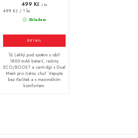
499 Kč
/ ks
Vše o nákupu
Jak reklamovat či vrátit zboží
Recenze
Měrná
499 Kč / 1 ks
cena:
Kontakty
Prodejny
Volná místa
Skladem
🚀 Lehký pod systém s obří
1800 mAh baterií, režimy
ECO/BOOST a cartridgí s Dual
Mesh pro čistou chuť. Vapujte
bez tlačítek a s maximálním
komfortem.
O
v
l
á