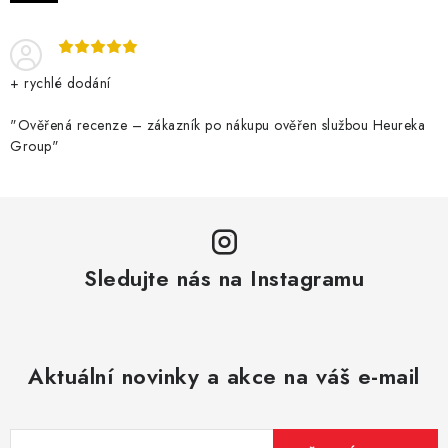
c
í
p
r
+ rychlé dodání
v
k
"Ověřená recenze – zákazník po nákupu ověřen službou Heureka
Group"
y
v
ý
p
i
Sledujte nás na Instagramu
s
u
Aktuální novinky a akce na váš e-mail