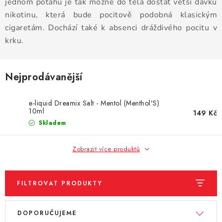
DÁRKOVÉ VOUCHERY
jednom potahu je tak možné do těla dostat větší dávku
nikotinu, která bude pocitově podobná klasickým
ATOMIZÉRY A CARTRIDGE
cigaretám. Dochází také k absenci dráždivého pocitu v
krku.
DIY
Nejprodávanější
BATERIE A NABÍJEČKY
e-liquid Dreamix Salt - Mentol (Menthol'S)
GRIPY & MODY
10ml
149 Kč
Skladem
JEDNORÁZOVÉ A DOBÍJECÍ E-CIGARETY
Zobrazit více produktů
NIKOTINOVÝ FILM
PŘÍSLUŠENSTVÍ
FILTROVAT PRODUKTY
V
Ř
ZNAČKY
DOPORUČUJEME
ý
a