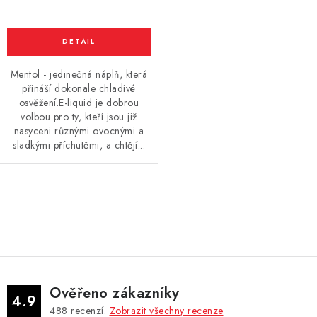
Mentol - jedinečná náplň, která
přináší dokonale chladivé
osvěžení.E-liquid je dobrou
volbou pro ty, kteří jsou již
nasyceni různými ovocnými a
sladkými příchutěmi, a chtějí...
O
v
l
á
d
Ověřeno zákazníky
a
4.9
488
recenzí.
Zobrazit všechny recenze