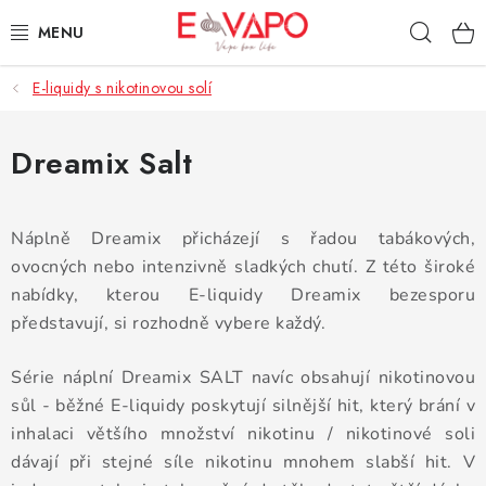
Přejít
Hleda
na
obsah
E-liquidy s nikotinovou solí
3D TISK
TIPY ZA DOBROU CENU
Dreamix Salt
AROMATA A PŘÍCHUTĚ
Náplně Dreamix přicházejí s řadou tabákových,
BÁZE
ovocných nebo intenzivně sladkých chutí. Z této široké
nabídky, kterou E-liquidy Dreamix bezesporu
E-LIQUIDY
představují, si rozhodně vybere každý.
E-CIGARETY
Série náplní Dreamix SALT navíc obsahují nikotinovou
sůl - běžné E-liquidy poskytují silnější hit, který brání v
NIKOTINOVÉ SÁČKY
inhalaci většího množství nikotinu / nikotinové soli
dávají při stejné síle nikotinu mnohem slabší hit. V