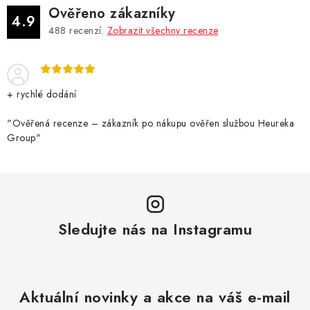
d
Ověřeno zákazníky
a
4.9
488
recenzí.
Zobrazit všechny recenze
c
í
p
r
+ rychlé dodání
v
k
"Ověřená recenze – zákazník po nákupu ověřen službou Heureka
Group"
y
v
ý
p
i
Sledujte nás na Instagramu
s
u
Aktuální novinky a akce na váš e-mail