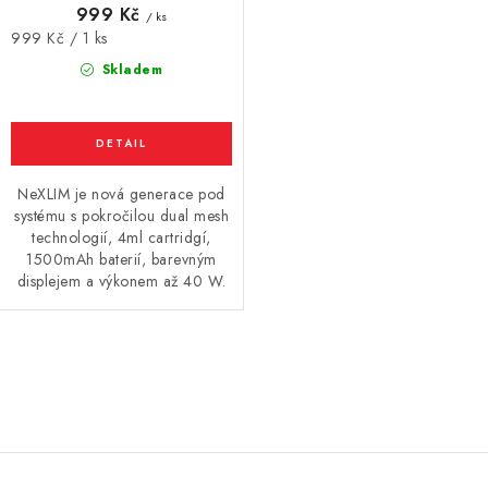
999 Kč
/ ks
Vše o nákupu
Jak reklamovat či vrátit zboží
Recenze
Měrná
999 Kč / 1 ks
cena:
Kontakty
Prodejny
Volná místa
Skladem
NeXLIM je nová generace pod
systému s pokročilou dual mesh
technologií, 4ml cartridgí,
1500mAh baterií, barevným
displejem a výkonem až 40 W.
O
v
l
á