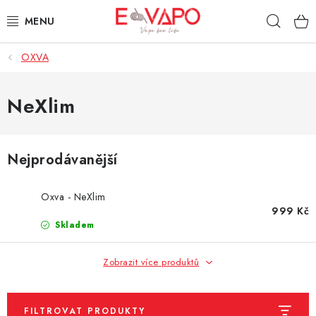
Přejít
Hleda
na
obsah
OXVA
3D TISK
TIPY ZA DOBROU CENU
NeXlim
AROMATA A PŘÍCHUTĚ
Nejprodávanější
BÁZE
Oxva - NeXlim
E-LIQUIDY
999 Kč
Skladem
E-CIGARETY
Zobrazit více produktů
NIKOTINOVÉ SÁČKY
FILTROVAT PRODUKTY