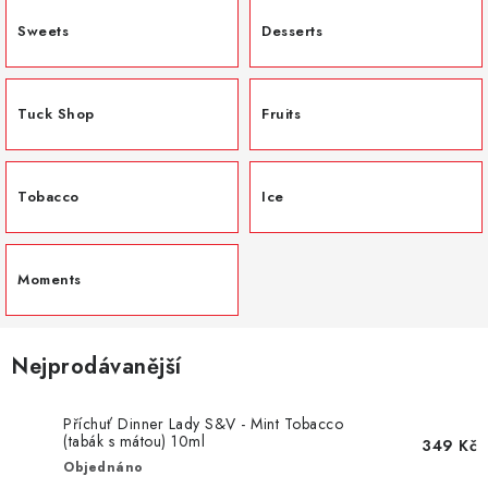
DÁRKOVÉ VOUCHERY
Sweets
Desserts
ATOMIZÉRY A CARTRIDGE
DIY
Tuck Shop
Fruits
BATERIE A NABÍJEČKY
Tobacco
Ice
GRIPY & MODY
Moments
JEDNORÁZOVÉ A DOBÍJECÍ E-CIGARETY
NIKOTINOVÝ FILM
Nejprodávanější
PŘÍSLUŠENSTVÍ
Příchuť Dinner Lady S&V - Mint Tobacco
(tabák s mátou) 10ml
349 Kč
ZNAČKY
Objednáno