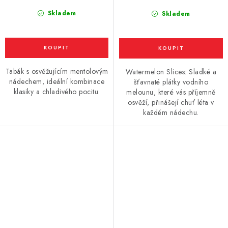
Skladem
Skladem
Tabák s osvěžujícím mentolovým
Watermelon Slices: Sladké a
nádechem, ideální kombinace
šťavnaté plátky vodního
klasiky a chladivého pocitu.
melounu, které vás příjemně
osvěží, přinášejí chuť léta v
každém nádechu.