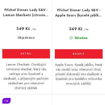
Příchuť Dinner Lady S&V -
Příchuť Dinner Lady S&V -
Lemon Sherbets (citronový
Apple Sours (kyselé jablko)
sherbet) 10ml
10ml
349 Kč
349 Kč
/ ks
/ ks
Objednáno
Skladem
Lemon Sherbets: Osvěžující
Apple Sours: Kyselé jablko, které
citronový sherbet, který vás
vás osvěží svou intenzivní chutí,
zahřeje svou kyselostí a
přináší dokonalý mix sladkosti a
sladkostí, s příjemným perlivým
kyselosti pro každého milovníka
nádechem pro intenzivní
ovocných zážitků.
chuťový zážitek.
Tip