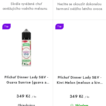
Skvěle vyvážená chuť
Nechte se okouzlit dokonalou
osvěžujícího vodního melounu.
harmonií svěžího letního ovoce.
Tip
Tip
Příchuť Dinner Lady S&V -
Příchuť Dinner Lady S&V -
Guava Sunrise (guava a
Kiwi Melon (meloun a kiwi)
ananas) 10ml
10ml
349 Kč
349 Kč
/ ks
/ ks
Objednáno
Skladem