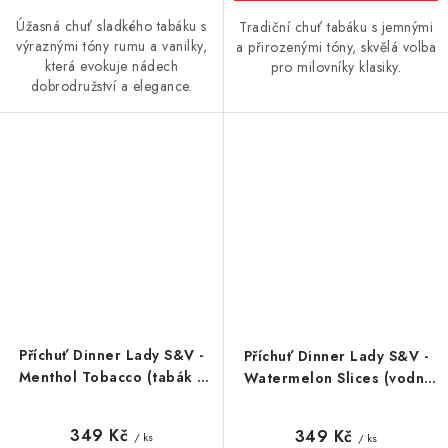
Úžasná chuť sladkého tabáku s
Tradiční chuť tabáku s jemnými
výraznými tóny rumu a vanilky,
a přirozenými tóny, skvělá volba
která evokuje nádech
pro milovníky klasiky.
dobrodružství a elegance.
Příchuť Dinner Lady S&V -
Příchuť Dinner Lady S&V -
Menthol Tobacco (tabák s
Watermelon Slices (vodní
mentolem) 10ml
meloun) 10ml
349 Kč
349 Kč
/ ks
/ ks