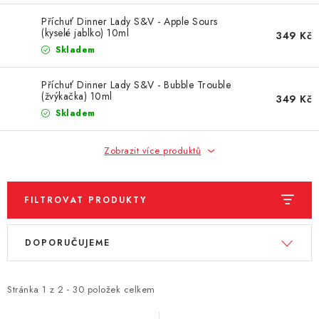
Vše o nákupu
Jak reklamovat či vrátit zboží
Recenze
Příchuť Dinner Lady S&V - Apple Sours
(kyselé jablko) 10ml
349 Kč
Kontakty
Prodejny
Volná místa
Skladem
Příchuť Dinner Lady S&V - Bubble Trouble
(žvýkačka) 10ml
349 Kč
Skladem
Zobrazit více produktů
FILTROVAT PRODUKTY
V
Ř
DOPORUČUJEME
ý
a
p
z
i
e
Stránka
1
z
2
-
30
položek celkem
s
n