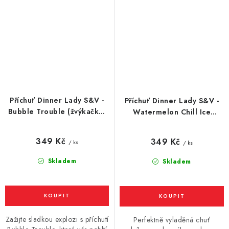
Příchuť Dinner Lady S&V -
Příchuť Dinner Lady S&V -
Bubble Trouble (žvýkačka)
Watermelon Chill Ice
10ml
(chladivý vodní meloun)
10ml
349 Kč
349 Kč
/ ks
/ ks
Skladem
Skladem
Zažijte sladkou explozi s příchutí
Perfektně vyladěná chuť