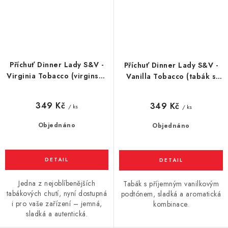
Příchuť Dinner Lady S&V -
Příchuť Dinner Lady S&V -
Virginia Tobacco (virginský
Vanilla Tobacco (tabák s
tabák) 10ml
vanilkou) 10ml
349 Kč
349 Kč
/ ks
/ ks
Objednáno
Objednáno
Jedna z nejoblíbenějších
Tabák s příjemným vanilkovým
tabákových chutí, nyní dostupná
podtónem, sladká a aromatická
i pro vaše zařízení – jemná,
kombinace.
sladká a autentická.