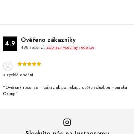
a
r
c
á
n
í
k
p
o
r
v
v
Ověřeno zákazníky
4.9
á
k
488
recenzí.
Zobrazit všechny recenze
n
y
í
v
ý
+ rychlé dodání
p
i
"Ověřená recenze – zákazník po nákupu ověřen službou Heureka
s
Group"
u
Sledujte nás na Instagramu