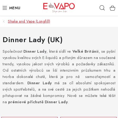
Přejít
Hleda
na
obsah
Shake and Vape (Longfill)
3D TISK
TIPY ZA DOBROU CENU
Dinner Lady (UK)
AROMATA A PŘÍCHUTĚ
Společnost
Dinner Lady
, která sídlí ve
Velké Británii
, se pyšní
vysokou kvalitou svých E
-liquidů
a přísným důrazem na současné
BÁZE
trendy, vysokou jakost svých výrobků a požadavky zákazníků.
Od ostatních výrobců se liší intenzivním průzkumem trhu a
tvorba dokonalé chutě, která je pro ně samozřejmostí a
E-LIQUIDY
standardem.
Dinner Lady
má za cíl absolutní spokojenost
svých spotřebitelů, a na své cestě za jejich požitkem nehodlá
E-CIGARETY
přistupovat na žádné kompromisy. Nově se můžete také těšit
na
prémiové příchutě Dinner Lady
.
NIKOTINOVÉ SÁČKY