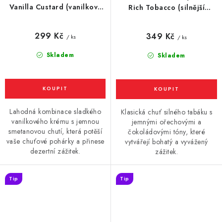
Vanilla Custard (vanilkový
Rich Tobacco (silnější
krém) 10ml
tabák) 10ml
299 Kč
349 Kč
/ ks
/ ks
Skladem
Skladem
Lahodná kombinace sladkého
Klasická chuť silného tabáku s
vanilkového krému s jemnou
jemnými ořechovými a
smetanovou chutí, která potěší
čokoládovými tóny, které
vaše chuťové pohárky a přinese
vytvářejí bohatý a vyvážený
dezertní zážitek.
zážitek.
Tip
Tip