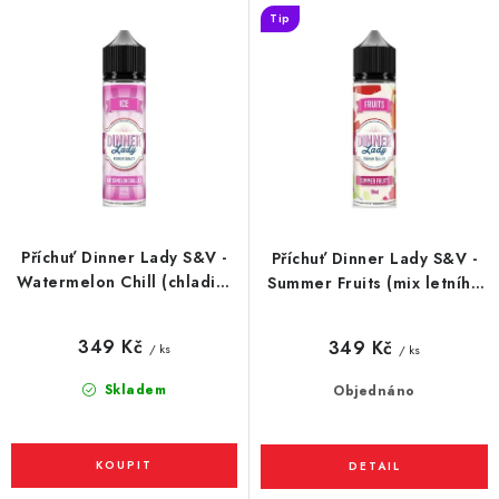
p
í
Tip
r
p
o
r
d
o
u
d
k
u
t
k
ů
t
Příchuť Dinner Lady S&V -
Příchuť Dinner Lady S&V -
ů
Watermelon Chill (chladivý
Summer Fruits (mix letního
vodní meloun) 10ml
ovoce) 10ml
349 Kč
349 Kč
/ ks
/ ks
Skladem
Objednáno