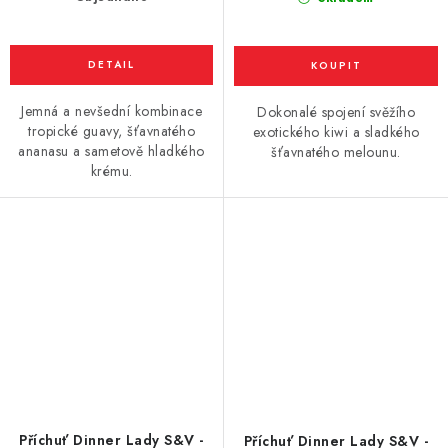
Jemná a nevšední kombinace
Dokonalé spojení svěžího
tropické guavy, šťavnatého
exotického kiwi a sladkého
ananasu a sametově hladkého
šťavnatého melounu.
krému.
Příchuť Dinner Lady S&V -
Příchuť Dinner Lady S&V -