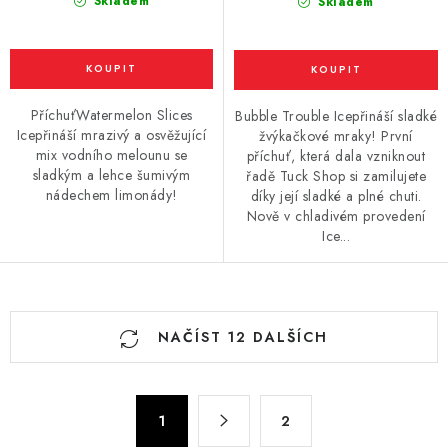
Skladem
Skladem
PříchuťWatermelon Slices
Bubble Trouble Icepřináší sladké
Icepřináší mrazivý a osvěžující
žvýkačkové mraky! První
mix vodního melounu se
příchuť, která dala vzniknout
sladkým a lehce šumivým
řadě Tuck Shop si zamilujete
nádechem limonády!
díky její sladké a plné chuti.
Nově v chladivém provedení
Ice...
O
NAČÍST 12 DALŠÍCH
v
l
á
S
d
1
2
t