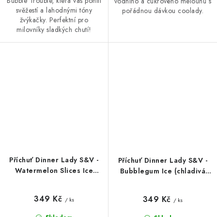
Bubble Trouble, která vás pohltí
vodního a cukrového melounu s
svěžestí a lahodnými tóny
pořádnou dávkou coolady.
žvýkačky. Perfektní pro
milovníky sladkých chutí!
Příchuť Dinner Lady S&V -
Příchuť Dinner Lady S&V -
Watermelon Slices Ice
Bubblegum Ice (chladivá
(chladivý vodní meloun)
žvýkačka) 10ml
10ml
349 Kč
349 Kč
/ ks
/ ks