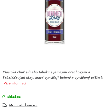
DÁRKOVÉ VOUCHERY
ATOMIZÉRY A CARTRIDGE
DIY
BATERIE A NABÍJEČKY
GRIPY & MODY
JEDNORÁZOVÉ A DOBÍJECÍ E-CIGARETY
Klasická chuť silného tabáku s jemnými ořechovými a
NIKOTINOVÝ FILM
čokoládovými tóny, které vytvářejí bohatý a vyvážený zážitek.
Více informací
PŘÍSLUŠENSTVÍ
Skladem
ZNAČKY
Možnosti doručení