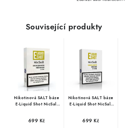
Související produkty
Nikotinová SALT báze
Nikotinová SALT báze
E-Liquid Shot NicSalt
E-Liquid Shot NicSalt
(50VG/50PG) : 5x10ml
(50VG/50PG) : 5x10ml
/ 20mg
/ 10mg
699 Kč
699 Kč