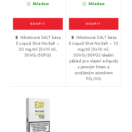
Skladem
Skladem
🔋 Nikotinová SALT báze
🔋 Nikotinová SALT báze
E-Liquid Shot NicSalt –
E-Liquid Shot NicSalt – 10
20 mg/ml (5×10 ml,
mg/ml (5×10 ml,
50VG/50PG)
50VG/50PG) Ideální
základ pro vlastní e-liquidy
s jemným hitem a
vyváženým poměrem
PG/VG