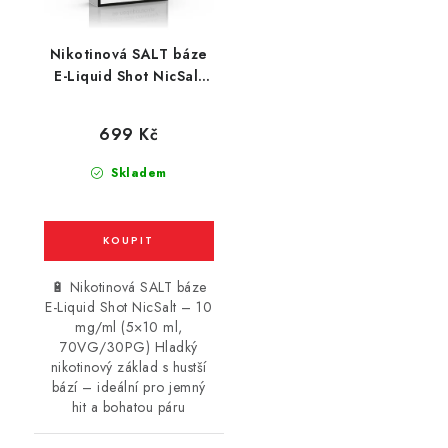
Nikotinová SALT báze
E-Liquid Shot NicSalt
(70VG/30PG) : 5x10ml
/ 10mg
699 Kč
Skladem
🔋 Nikotinová SALT báze
E-Liquid Shot NicSalt – 10
mg/ml (5×10 ml,
70VG/30PG) Hladký
nikotinový základ s hustší
bází – ideální pro jemný
hit a bohatou páru