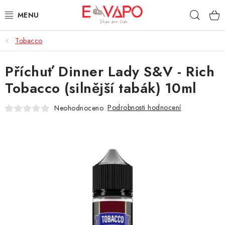
Přejít
Hleda
na
obsah
Tobacco
3D TISK
Příchuť Dinner Lady S&V - Rich
TIPY ZA DOBROU CENU
Tobacco (silnější tabák) 10ml
AROMATA A PŘÍCHUTĚ
Podrobnosti hodnocení
Neohodnoceno
BÁZE
E-LIQUIDY
E-CIGARETY
NIKOTINOVÉ SÁČKY