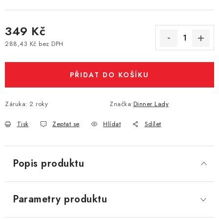
Vše o nákupu
Jak reklamovat či vrátit zboží
Recenze
349 Kč
Kontakty
Prodejny
Volná místa
288,43 Kč bez DPH
Měrná cena:
PŘIDAT DO KOŠÍKU
Záruka
:
2 roky
Značka:
Dinner Lady
Tisk
Zeptat se
Hlídat
Sdílet
Popis produktu
Parametry produktu