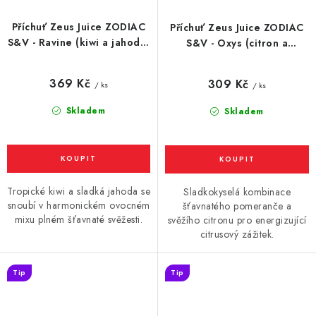
Příchuť Zeus Juice ZODIAC
Příchuť Zeus Juice ZODIAC
S&V - Ravine (kiwi a jahoda)
S&V - Oxys (citron a
10ml
pomeranč) 10ml
369 Kč
309 Kč
/ ks
/ ks
Skladem
Skladem
Tropické kiwi a sladká jahoda se
Sladkokyselá kombinace
snoubí v harmonickém ovocném
šťavnatého pomeranče a
mixu plném šťavnaté svěžesti.
svěžího citronu pro energizující
citrusový zážitek.
Tip
Tip