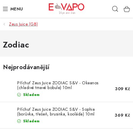
Přejít
Hleda
na
obsah
Zeus Juice (GB)
3D TISK
TIPY ZA DOBROU CENU
Zodiac
AROMATA A PŘÍCHUTĚ
Nejprodávanější
BÁZE
Příchuť Zeus Juice ZODIAC S&V - Okeanos
E-LIQUIDY
(chladivé tmavé bobule) 10ml
309 Kč
Skladem
E-CIGARETY
Příchuť Zeus Juice ZODIAC S&V - Sophia
(borůvka, třešeň, brusinka, kooláda) 10ml
369 Kč
NIKOTINOVÉ SÁČKY
Skladem