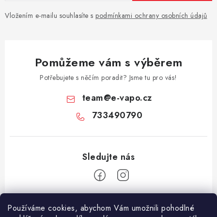
Vložením e-mailu souhlasíte s
podmínkami ochrany osobních údajů
Pomůžeme vám s výběrem
Potřebujete s něčím poradit? Jsme tu pro vás!
team
@
e-vapo.cz
733490790
Z
Používáme cookies, abychom Vám umožnili pohodlné
á