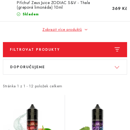
DÁRKOVÉ VOUCHERY
Příchuť Zeus Juice ZODIAC S&V - Thala
(grepová limonáda) 10ml
369 Kč
Skladem
ATOMIZÉRY A CARTRIDGE
Zobrazit více produktů
DIY
BATERIE A NABÍJEČKY
FILTROVAT PRODUKTY
GRIPY & MODY
V
Ř
DOPORUČUJEME
ý
a
JEDNORÁZOVÉ A DOBÍJECÍ E-CIGARETY
p
z
i
e
Stránka
1
z
1
-
12
položek celkem
NIKOTINOVÝ FILM
s
n
p
í
PŘÍSLUŠENSTVÍ
r
p
o
r
ZNAČKY
d
o