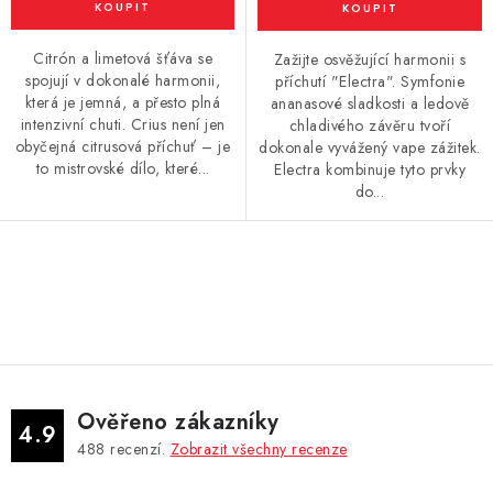
Citrón a limetová šťáva se
Zažijte osvěžující harmonii s
spojují v dokonalé harmonii,
příchutí "Electra". Symfonie
která je jemná, a přesto plná
ananasové sladkosti a ledově
intenzivní chuti. Crius není jen
chladivého závěru tvoří
obyčejná citrusová příchuť – je
dokonale vyvážený vape zážitek.
to mistrovské dílo, které...
Electra kombinuje tyto prvky
do...
O
v
l
á
d
Ověřeno zákazníky
a
4.9
488
recenzí.
Zobrazit všechny recenze
c
í