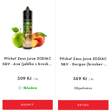
Příchuť Zeus Juice ZODIAC
Příchuť Zeus Juice ZODIAC
S&V - Axe (jablko s broskví)
S&V - Gorgon (broskev s
10ml
malinou) 10ml
309 Kč
369 Kč
/ ks
/ ks
Skladem
Objednáno