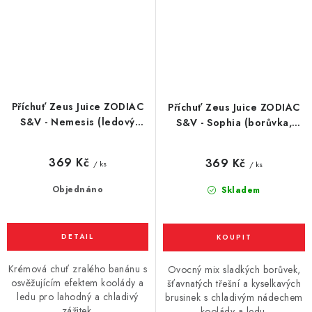
Příchuť Zeus Juice ZODIAC
Příchuť Zeus Juice ZODIAC
S&V - Nemesis (ledový
S&V - Sophia (borůvka,
banán) 10ml
třešeň, brusinka, kooláda)
10ml
369 Kč
369 Kč
/ ks
/ ks
Objednáno
Skladem
Krémová chuť zralého banánu s
Ovocný mix sladkých borůvek,
osvěžujícím efektem koolády a
šťavnatých třešní a kyselkavých
ledu pro lahodný a chladivý
brusinek s chladivým nádechem
zážitek.
koolády a ledu.