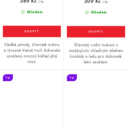
369 Kč
309 Kč
/ ks
/ ks
Skladem
Skladem
Sladké jahody, šťavnaté maliny
Šťavnatý vodní meloun s
a výrazné třešně tvoří dokonale
osvěžujícím chladivým efektem
vyvážený ovocný koktejl plný
koolády a ledu pro dokonalé
chuti.
letní osvěžení.
Tip
Tip