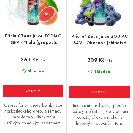
u
d
Vše o nákupu
Jak reklamovat či vrátit zboží
Recenze
k
u
Kontakty
Prodejny
Volná místa
t
k
ů
t
Příchuť Zeus Juice ZODIAC
Příchuť Zeus Juice ZODIAC
ů
S&V - Thala (grepová
S&V - Okeanos (chladivé
limonáda) 10ml
tmavé bobule) 10ml
369 Kč
309 Kč
/ ks
/ ks
Skladem
Skladem
Osvěžující citrusová kombinace
Intenzivní mix lesních plodů s
hořkosladkého grepu s jemnou
ledovým efektem, který přináší
limonádovou sladkostí a
osvěžující explozi chutí s
jiskřivým chladivým nádechem.
hlubokými ovocnými tóny.