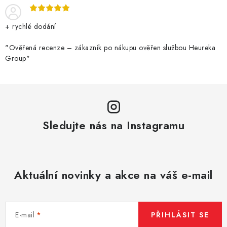
p
r
+ rychlé dodání
v
k
"Ověřená recenze – zákazník po nákupu ověřen službou Heureka
Group"
y
v
ý
p
i
Sledujte nás na Instagramu
s
u
Aktuální novinky a akce na váš e-mail
E-mail
PŘIHLÁSIT SE