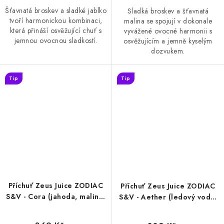
Šťavnatá broskev a sladké jablko
Sladká broskev a šťavnatá
tvoří harmonickou kombinaci,
malina se spojují v dokonale
která přináší osvěžující chuť s
vyvážené ovocné harmonii s
jemnou ovocnou sladkostí.
osvěžujícím a jemně kyselým
dozvukem.
Tip
Tip
Příchuť Zeus Juice ZODIAC
Příchuť Zeus Juice ZODIAC
S&V - Cora (jahoda, malina,
S&V - Aether (ledový vodní
třešeň) 10ml
meloun) 10ml