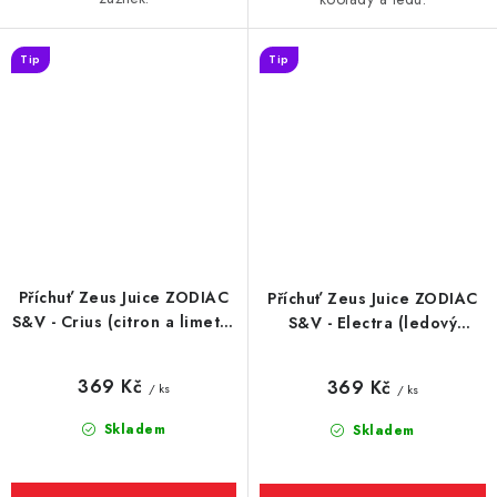
Tip
Tip
Příchuť Zeus Juice ZODIAC
Příchuť Zeus Juice ZODIAC
S&V - Crius (citron a limeta)
S&V - Electra (ledový
10ml
ananas) 10ml
369 Kč
369 Kč
/ ks
/ ks
Skladem
Skladem