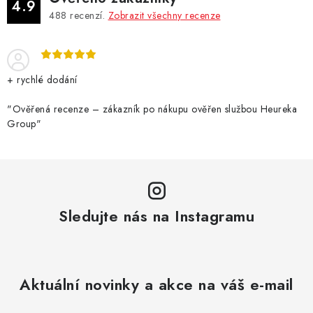
a
4.9
488
recenzí.
Zobrazit všechny recenze
c
í
p
r
+ rychlé dodání
v
k
"Ověřená recenze – zákazník po nákupu ověřen službou Heureka
Group"
y
v
ý
p
i
Sledujte nás na Instagramu
s
u
Aktuální novinky a akce na váš e-mail