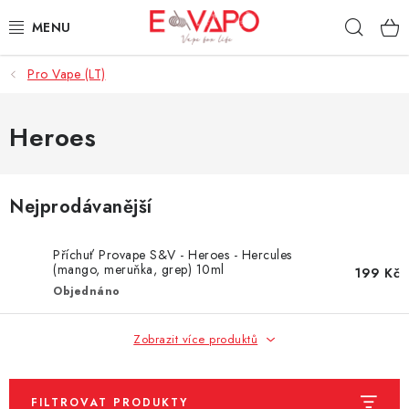
Přejít
Hleda
na
obsah
Pro Vape (LT)
3D TISK
TIPY ZA DOBROU CENU
Heroes
AROMATA A PŘÍCHUTĚ
Nejprodávanější
BÁZE
Příchuť Provape S&V - Heroes - Hercules
E-LIQUIDY
(mango, meruňka, grep) 10ml
199 Kč
Objednáno
E-CIGARETY
Zobrazit více produktů
NIKOTINOVÉ SÁČKY
FILTROVAT PRODUKTY