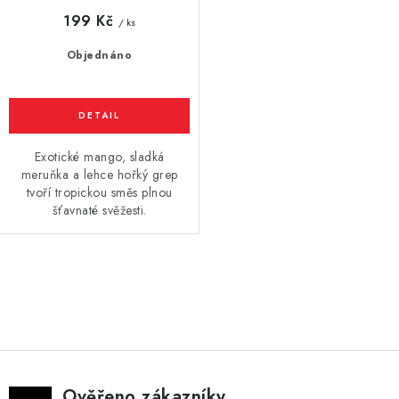
199 Kč
Vše o nákupu
Jak reklamovat či vrátit zboží
Recenze
/ ks
Kontakty
Prodejny
Volná místa
Objednáno
Exotické mango, sladká
meruňka a lehce hořký grep
tvoří tropickou směs plnou
šťavnaté svěžesti.
O
v
l
á
d
Ověřeno zákazníky