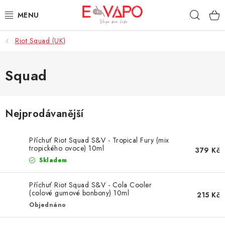
Přejít
Hleda
na
obsah
Riot Squad (UK)
3D TISK
TIPY ZA DOBROU CENU
Squad
AROMATA A PŘÍCHUTĚ
Nejprodávanější
BÁZE
Příchuť Riot Squad S&V - Tropical Fury (mix
E-LIQUIDY
tropického ovoce) 10ml
379 Kč
Skladem
E-CIGARETY
Příchuť Riot Squad S&V - Cola Cooler
(colové gumové bonbony) 10ml
215 Kč
NIKOTINOVÉ SÁČKY
Objednáno