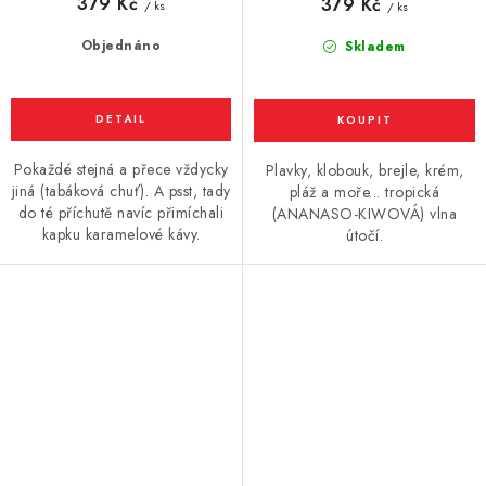
379 Kč
379 Kč
/ ks
/ ks
Objednáno
Skladem
Pokaždé stejná a přece vždycky
Plavky, klobouk, brejle, krém,
jiná (tabáková chuť). A psst, tady
pláž a moře... tropická
do té příchutě navíc přimíchali
(ANANASO-KIWOVÁ) vlna
kapku karamelové kávy.
útočí.