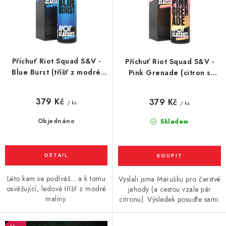
u
d
Vše o nákupu
Jak reklamovat či vrátit zboží
Recenze
k
u
Kontakty
Prodejny
Volná místa
t
k
ů
t
Příchuť Riot Squad S&V -
Příchuť Riot Squad S&V -
ů
Blue Burst (tříšť z modré
Pink Grenade (citron s
maliny) 10ml
jahodami) 10ml
379 Kč
379 Kč
/ ks
/ ks
Objednáno
Skladem
Léto kam se podíváš... a k tomu
Vyslali jsme Marušku pro čerstvé
osvěžující, ledová tříšť z modré
jahody (a cestou vzala pár
maliny.
citronu). Výsledek posuďte sami.