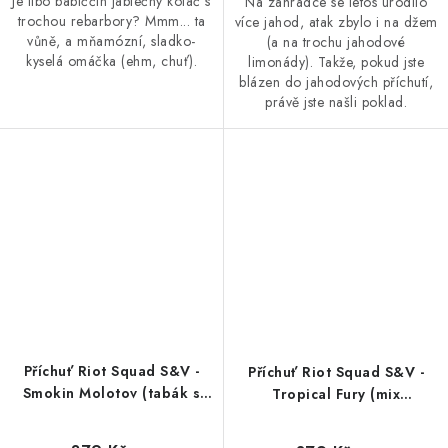
Je libo babiččin jablečný koláč s
Na zahrádce se letos urodilo
trochou rebarbory? Mmm... ta
více jahod, atak zbylo i na džem
vůně, a mňamózní, sladko-
(a na trochu jahodové
kyselá omáčka (ehm, chuť).
limonády). Takže, pokud jste
blázen do jahodových příchutí,
právě jste našli poklad.
Příchuť Riot Squad S&V -
Příchuť Riot Squad S&V -
Smokin Molotov (tabák s
Tropical Fury (mix
karamelovou kávou) 10ml
tropického ovoce) 10ml