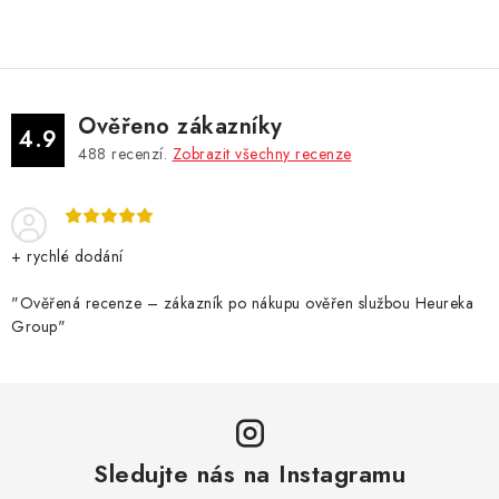
v
l
á
d
Ověřeno zákazníky
a
4.9
488
recenzí.
Zobrazit všechny recenze
c
í
p
r
+ rychlé dodání
v
k
"Ověřená recenze – zákazník po nákupu ověřen službou Heureka
Group"
y
v
ý
p
i
Sledujte nás na Instagramu
s