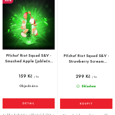
Akce
Příchuť Riot Squad S&V -
Příchuť Riot Squad S&V -
Smashed Apple (jablečný
Strawberry Scream
koláč) 10ml
(jahodová zmrzlina) 10ml
159 Kč
299 Kč
/ ks
/ ks
Objednáno
Skladem