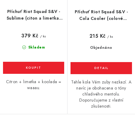
Příchuť Riot Squad S&V -
Příchuť Riot Squad S&V -
Sublime (citon a limetka)
Cola Cooler (colové
10ml
gumové bonbony) 10ml
379 Kč
215 Kč
/ ks
/ ks
Skladem
Objednáno
Citron + limetka + koolada =
Tahle kola Vám zuby nezkazí. A
waaau.
navíc je obohacena o tóny
chladivého mentolu.
Doporučujeme z vlastní
zkušenosti.
O