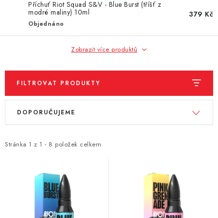
DÁRKOVÉ VOUCHERY
Příchuť Riot Squad S&V - Blue Burst (tříšť z
modré maliny) 10ml
379 Kč
Objednáno
ATOMIZÉRY A CARTRIDGE
Zobrazit více produktů
DIY
BATERIE A NABÍJEČKY
FILTROVAT PRODUKTY
GRIPY & MODY
V
Ř
DOPORUČUJEME
ý
a
JEDNORÁZOVÉ A DOBÍJECÍ E-CIGARETY
p
z
i
e
Stránka
1
z
1
-
8
položek celkem
NIKOTINOVÝ FILM
s
n
p
í
PŘÍSLUŠENSTVÍ
r
p
o
r
ZNAČKY
d
o