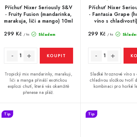
r
r
Příchuť Nixer Seriously S&V
Příchuť Nixer Serio
o
- Fruity Fusion (mandarinka,
- Fantasia Grape (
o
d
marakuja, liči a mango) 10ml
víno s chladivostí
d
u
299 Kč
299 Kč
Skladem
Sklade
/ ks
/ ks
u
k
k
t
ů
Tropický mix mandarinky, marakuji,
Sladké hroznové víno s 
ů
liči a manga přináší exotickou
chladivou složkou tvoří
explozi chutí, která vás okamžitě
kombinaci pro horké le
přenese na pláž.
Tip
Tip