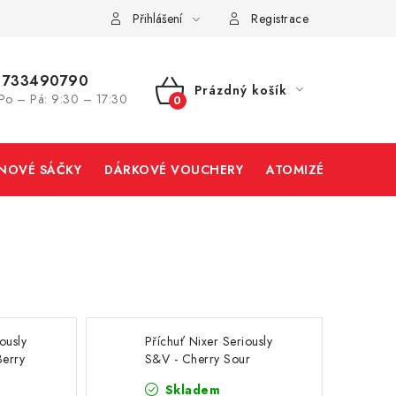
Přihlášení
Registrace
733490790
Prázdný košík
Po – Pá: 9:30 – 17:30
NÁKUPNÍ
KOŠÍK
INOVÉ SÁČKY
DÁRKOVÉ VOUCHERY
ATOMIZÉRY A CART
ously
Příchuť Nixer Seriously
Berry
S&V - Cherry Sour
Raspberry (třešeň a
Skladem
malina) 10ml