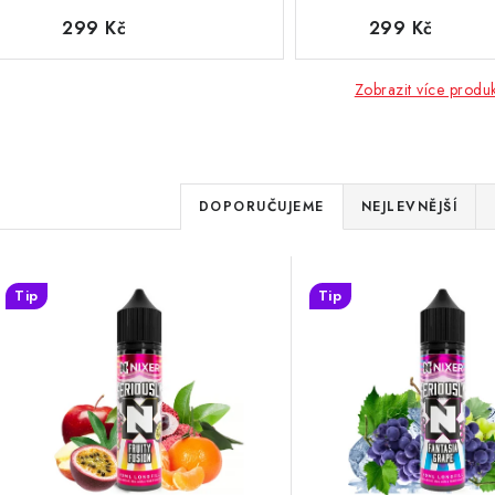
299 Kč
299 Kč
Zobrazit více produ
Ř
DOPORUČUJEME
NEJLEVNĚJŠÍ
a
V
z
Tip
Tip
ý
e
p
n
í
s
p
p