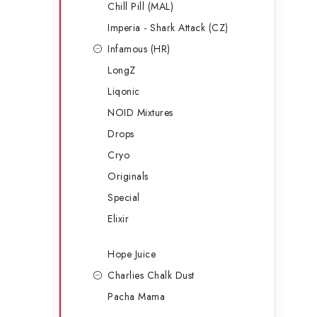
Chill Pill (MAL)
Imperia - Shark Attack (CZ)
Infamous (HR)
LongZ
l
Liqonic
NOID Mixtures
Drops
Cryo
Originals
Special
í
Elixir
Hope Juice
r
Charlies Chalk Dust
Pacha Mama