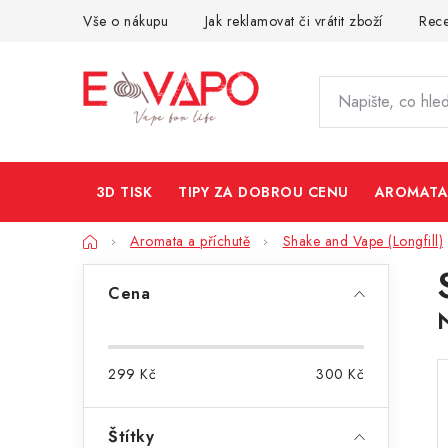
Přejít
Vše o nákupu
Jak reklamovat či vrátit zboží
Rec
na
obsah
3D TISK
TIPY ZA DOBROU CENU
AROMATA
Domů
Aromata a příchutě
Shake and Vape (Longfill)
P
Cena
o
s
299
Kč
300
Kč
t
r
Štítky