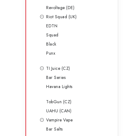
Revoltage (DE)
Riot Squad (UK)
EDTN
Squad
Black
Punx
TI Juice (CZ)
Bar Series
Havana Lights
TobGun (CZ)
UAHU (CAN)
Vampire Vape
Bar Salts