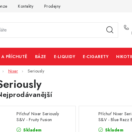
enze
Kontakty
Prodejny
Volná místa
 A PŘÍCHUTĚ
BÁZE
E-LIQUIDY
E-CIGARETY
NIKOT
Nixer
Seriously
Seriously
Nejprodávanější
Příchuť Nixer Seriously
Příchuť Nixer Seri
S&V - Fruity Fusion
S&V - Blue Razz 
(mandarinka, marakuja,
(malina) 10ml
Skladem
Skladem
liči a mango) 10ml