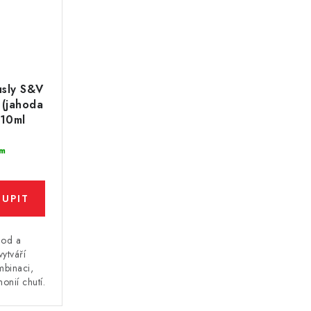
usly S&V
 (jahoda
 10ml
m
hod a
ytváří
mbinaci,
onií chutí.