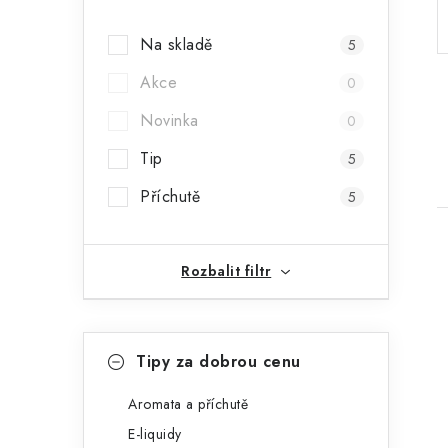
a
Na skladě
5
n
Akce
0
n
Novinka
0
í
Tip
5
p
Příchutě
5
a
n
Rozbalit filtr
e
l
K
Přeskočit
i
Tipy za dobrou cenu
kategorie
a
t
Aromata a příchutě
E-liquidy
e