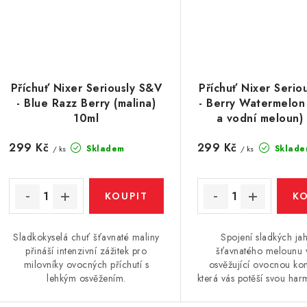
Příchuť Nixer Seriously S&V
Příchuť Nixer Serio
- Blue Razz Berry (malina)
- Berry Watermelon
10ml
a vodní meloun)
299 Kč
299 Kč
Skladem
Sklade
/ ks
/ ks
Sladkokyselá chuť šťavnaté maliny
Spojení sladkých ja
přináší intenzivní zážitek pro
šťavnatého melounu v
milovníky ovocných příchutí s
osvěžující ovocnou ko
lehkým osvěžením.
která vás potěší svou harm