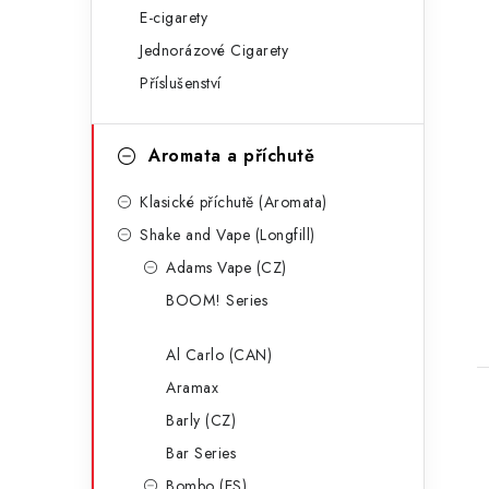
E-cigarety
g
Jednorázové Cigarety
o
Příslušenství
r
i
Aromata a příchutě
e
Klasické příchutě (Aromata)
t
Shake and Vape (Longfill)
Adams Vape (CZ)
BOOM! Series
Al Carlo (CAN)
Aramax
Barly (CZ)
Bar Series
Bombo (ES)