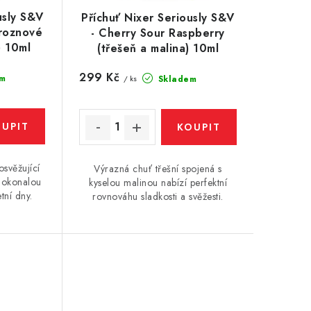
usly S&V
Příchuť Nixer Seriously S&V
hroznové
- Cherry Sour Raspberry
) 10ml
(třešeň a malina) 10ml
299 Kč
m
Skladem
/ ks
osvěžující
Výrazná chuť třešní spojená s
 dokonalou
kyselou malinou nabízí perfektní
tní dny.
rovnováhu sladkosti a svěžesti.