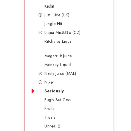
Kickit
Just Juice (UK)
Jungle Hit
Liqua Mix&Go (CZ)
Ritchy by Liqua
i
Megafruit Juice
Monkey Liquid
Nasty Juice (MAL)
Nixer
Seriously
Fugly But Cool
Fruits
Treats
Unreal 2