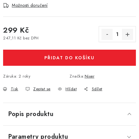
Možnosti doručení
Vše o nákupu
Jak reklamovat či vrátit zboží
Recenze
Kontakty
Prodejny
Volná místa
299 Kč
247,11 Kč bez DPH
Měrná cena:
PŘIDAT DO KOŠÍKU
Záruka
:
2 roky
Značka:
Nixer
Tisk
Zeptat se
Hlídat
Sdílet
Popis produktu
Parametry produktu