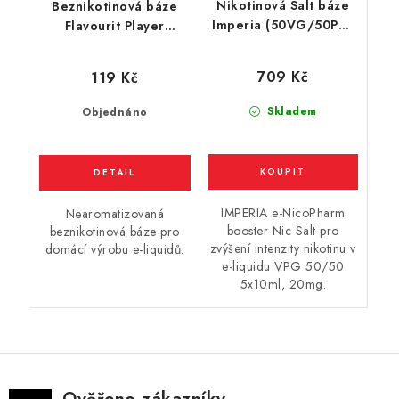
Nikotinová Salt báze
Beznikotinová báze
Imperia (50VG/50PG)
Flavourit Player
5x10ml / 20mg
(50VG/50PG) 10ml
709 Kč
119 Kč
Skladem
Objednáno
IMPERIA e-NicoPharm
Nearomatizovaná
booster Nic Salt pro
beznikotinová báze pro
zvýšení intenzity nikotinu v
domácí výrobu e-liquidů.
e-liquidu VPG 50/50
5x10ml, 20mg.