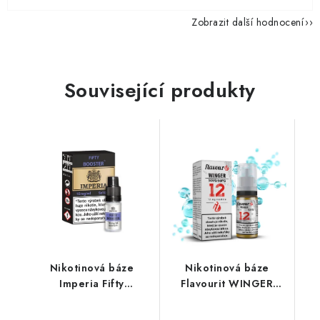
Zobrazit další hodnocení
Související produkty
Nikotinová báze
Nikotinová báze
Imperia Fifty
Flavourit WINGER
(50VG/50PG) : 5x10ml
(50VG/50PG) 10ml /
/ 10mg
12mg