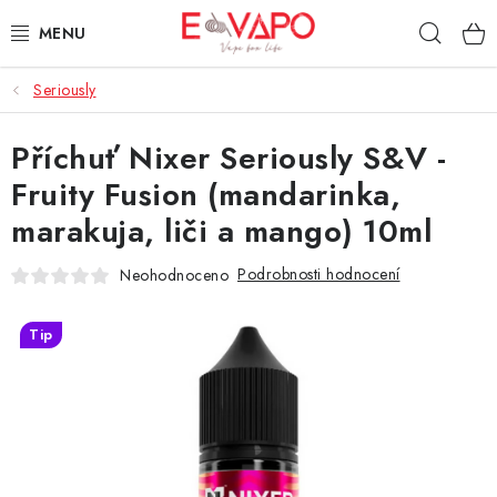
Přejít
Hleda
na
obsah
Seriously
3D TISK
Příchuť Nixer Seriously S&V -
TIPY ZA DOBROU CENU
Fruity Fusion (mandarinka,
AROMATA A PŘÍCHUTĚ
marakuja, liči a mango) 10ml
BÁZE
Podrobnosti hodnocení
Neohodnoceno
E-LIQUIDY
Tip
E-CIGARETY
NIKOTINOVÉ SÁČKY