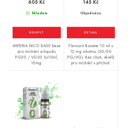
605 Kč
145 Kč
Skladem
Objednáno
IMPERIA NICO BASE báze
Flavourit Booster 10 ml s
pro míchání e-liquidu
12 mg nikotinu (50/50
PG50 / VG50 5x10ml,
PG/VG). Bez chuti, skvělý
10mg.
pro míchání s příchutí.