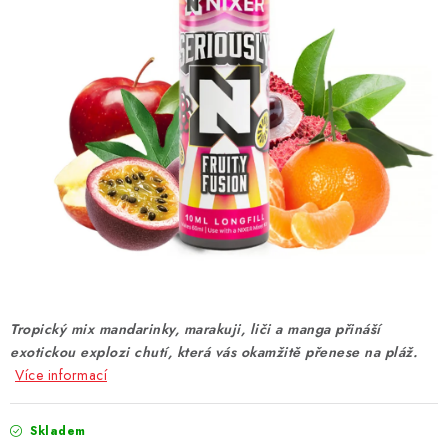
DÁRKOVÉ VOUCHERY
ATOMIZÉRY A CARTRIDGE
DIY
BATERIE A NABÍJEČKY
GRIPY & MODY
JEDNORÁZOVÉ A DOBÍJECÍ E-CIGARETY
NIKOTINOVÝ FILM
Tropický mix mandarinky, marakuji, liči a manga přináší
exotickou explozi chutí, která vás okamžitě přenese na pláž.
PŘÍSLUŠENSTVÍ
Více informací
ZNAČKY
Skladem