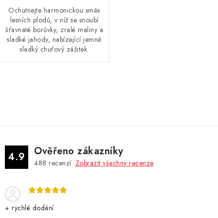
Ochutnejte harmonickou směs
lesních plodů, v níž se snoubí
šťavnaté borůvky, zralé maliny a
sladké jahody, nabízející jemně
sladký chuťový zážitek.
O
v
l
á
d
Ověřeno zákazníky
a
4.9
488
recenzí.
Zobrazit všechny recenze
c
í
p
r
+ rychlé dodání