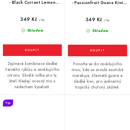
- Black Currant Lemon
- Passionfruit Guava Kiwi
(černý rybíz a citron) 10ml
(marakuja, guava, kiwi) 10ml
349 Kč
349 Kč
/ ks
/ ks
Skladem
Skladem
Zajímavá kombinace sladké
Ponořte se do osvěžujícího
černého rybízu a osvěžujícího
mixu, kde se snoubí exotická
citronu. Skvělá volba pro ty,
marakuja, šťavnatá guava a
kteří hledají ovocný mix s
sladké kiwi, pro jedinečný
nádechem kyselosti.
tropický chuťový zážitek.
Tip