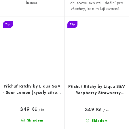
luxusu.
chuťovou explozi. Ideální pro
všechny, kdo milují ovocné...
Tip
Tip
Příchuť Ritchy by Liqua S&V
Příchuť Ritchy by Liqua S&V
- Sour Lemon (kyselý citron)
- Raspberry Strawberry
10ml
(malina a jahoda) 10ml
349 Kč
349 Kč
/ ks
/ ks
Skladem
Skladem