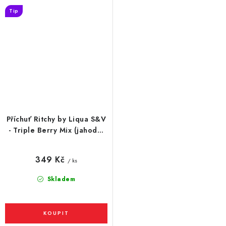
Tip
Příchuť Ritchy by Liqua S&V
- Triple Berry Mix (jahoda,
malina, borůvka) 10ml
349 Kč
/ ks
Skladem