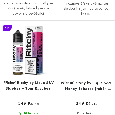
kombinace citronu a limetky —
hroznová šťáva s výraznou
čistě svěží, lehce kyselá a
sladkostí a jemnou ovocnou
dokonale osvěžující.
linkou.
Tip
Příchuť Ritchy by Liqua S&V
Příchuť Ritchy by Liqua S&V
- Blueberry Sour Raspberry
- Honey Tobacco (tabák s
(borůvka a kyselá malina)
medem) 10ml
10ml
349 Kč
349 Kč
/ ks
/ ks
Skladem
Objednáno