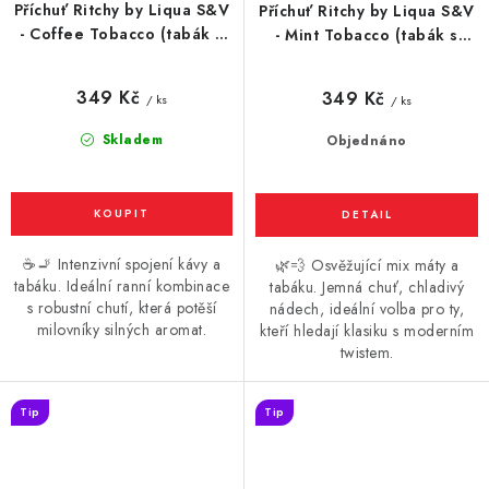
Příchuť Ritchy by Liqua S&V
Příchuť Ritchy by Liqua S&V
- Coffee Tobacco (tabák s
- Mint Tobacco (tabák s
kávou) 10ml
mátou) 10ml
349 Kč
349 Kč
/ ks
/ ks
Skladem
Objednáno
☕🚬 Intenzivní spojení kávy a
🌿💨 Osvěžující mix máty a
tabáku. Ideální ranní kombinace
tabáku. Jemná chuť, chladivý
s robustní chutí, která potěší
nádech, ideální volba pro ty,
milovníky silných aromat.
kteří hledají klasiku s moderním
twistem.
Tip
Tip