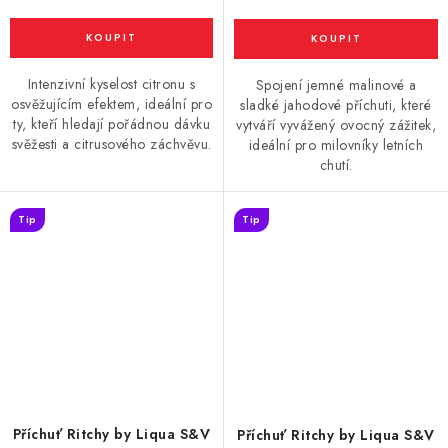
Intenzivní kyselost citronu s
Spojení jemné malinové a
osvěžujícím efektem, ideální pro
sladké jahodové příchuti, které
ty, kteří hledají pořádnou dávku
vytváří vyvážený ovocný zážitek,
svěžesti a citrusového záchvěvu.
ideální pro milovníky letních
chutí.
Tip
Tip
Příchuť Ritchy by Liqua S&V
Příchuť Ritchy by Liqua S&V