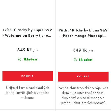
Příchuť Ritchy by Liqua S&V
Příchuť Ritchy by Liqua S&V
- Watermelon Berry (jahoda
- Peach Mango Pineapple
a meloun) 10ml
(broskev, mango, ananas)
10ml
349 Kč
349 Kč
/ ks
/ ks
Skladem
Skladem
Užijte si kombinaci sladkých
Zažijte chuť tropického ráje, kde
jahod, osvěžujícího vodního
dominuje intenzivní ananas,
melounu.
doplněný o sladké mango a
jemnou chuť zralých broskví.