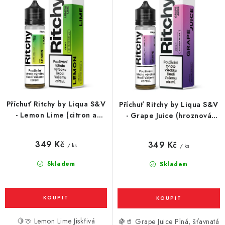
r
p
Vše o nákupu
Jak reklamovat či vrátit zboží
Recenze
o
r
Kontakty
Prodejny
Volná místa
d
o
u
d
k
u
t
k
ů
t
Příchuť Ritchy by Liqua S&V
Příchuť Ritchy by Liqua S&V
ů
- Lemon Lime (citron a
- Grape Juice (hroznová
limetka) 10ml
limonáda) 10ml
349 Kč
349 Kč
/ ks
/ ks
Skladem
Skladem
🍋🍈 Lemon Lime Jiskřivá
🍇🥤 Grape Juice Plná, šťavnatá