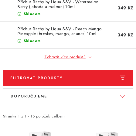
DÁRKOVÉ VOUCHERY
Příchuť Ritchy by Liqua S&V - Watermelon
Berry (jahoda a meloun) 10ml
349 Kč
Skladem
ATOMIZÉRY A CARTRIDGE
Příchuť Ritchy by Liqua S&V - Peach Mango
DIY
Pineapple (broskev, mango, ananas) 10ml
349 Kč
Skladem
BATERIE A NABÍJEČKY
Zobrazit více produktů
GRIPY & MODY
FILTROVAT PRODUKTY
JEDNORÁZOVÉ A DOBÍJECÍ E-CIGARETY
V
Ř
NIKOTINOVÝ FILM
DOPORUČUJEME
ý
a
p
z
PŘÍSLUŠENSTVÍ
i
e
Stránka
1
z
1
-
15
položek celkem
s
n
ZNAČKY
p
í