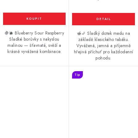
🍇🫐 Blueberry Sour Raspberry
🍯🚬 Sladký dotek medu na
Sladké borůvky s nakyslou
základě klasického tabáku.
malinou — šťavnatá, svěží a
Vyvážená, jemná a příjemně
krásně vyvážená kombinace.
hřejivá příchuť pro každodenní
pohodu.
Tip