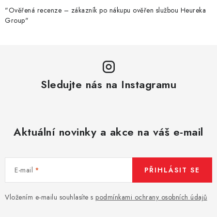
v
k
"Ověřená recenze – zákazník po nákupu ověřen službou Heureka
Group"
y
v
ý
p
i
Sledujte nás na Instagramu
s
u
Aktuální novinky a akce na váš e-mail
E-mail
PŘIHLÁSIT SE
Vložením e-mailu souhlasíte s
podmínkami ochrany osobních údajů