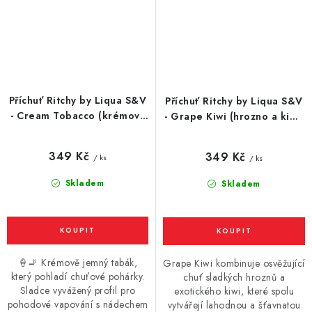
Příchuť Ritchy by Liqua S&V
Příchuť Ritchy by Liqua S&V
- Cream Tobacco (krémový
- Grape Kiwi (hrozno a kiwi)
tabák) 10ml
10ml
349 Kč
349 Kč
/ ks
/ ks
Skladem
Skladem
🍦🚬 Krémově jemný tabák,
Grape Kiwi kombinuje osvěžující
který pohladí chuťové pohárky.
chuť sladkých hroznů a
Sladce vyvážený profil pro
exotického kiwi, které spolu
pohodové vapování s nádechem
vytvářejí lahodnou a šťavnatou