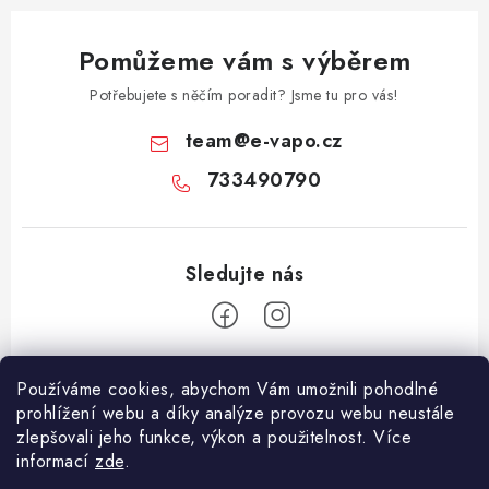
Pomůžeme vám s výběrem
Potřebujete s něčím poradit? Jsme tu pro vás!
team
@
e-vapo.cz
733490790
Z
Používáme cookies, abychom Vám umožnili pohodlné
á
prohlížení webu a díky analýze provozu webu neustále
Facebook
p
zlepšovali jeho funkce, výkon a použitelnost. Více
informací
zde
.
a
Informace pro vás