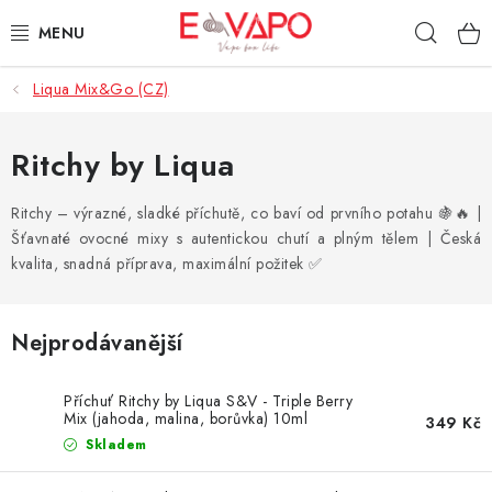
Přejít
Hleda
na
obsah
Liqua Mix&Go (CZ)
3D TISK
TIPY ZA DOBROU CENU
Ritchy by Liqua
AROMATA A PŘÍCHUTĚ
Ritchy – výrazné, sladké příchutě, co baví od prvního potahu 🍇🔥 |
Šťavnaté ovocné mixy s autentickou chutí a plným tělem | Česká
kvalita, snadná příprava, maximální požitek ✅
BÁZE
E-LIQUIDY
Nejprodávanější
E-CIGARETY
Příchuť Ritchy by Liqua S&V - Triple Berry
Mix (jahoda, malina, borůvka) 10ml
349 Kč
NIKOTINOVÉ SÁČKY
Skladem