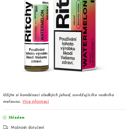
DÁRKOVÉ VOUCHERY
ATOMIZÉRY A CARTRIDGE
DIY
BATERIE A NABÍJEČKY
GRIPY & MODY
JEDNORÁZOVÉ A DOBÍJECÍ E-CIGARETY
NIKOTINOVÝ FILM
Užijte si kombinaci sladkých jahod, osvěžujícího vodního
melounu.
Více informací
PŘÍSLUŠENSTVÍ
Skladem
ZNAČKY
Možnosti doručení