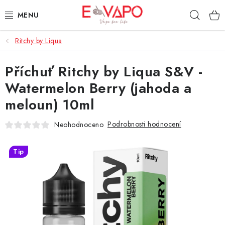
Přejít
Hleda
na
obsah
Ritchy by Liqua
3D TISK
Příchuť Ritchy by Liqua S&V -
TIPY ZA DOBROU CENU
Watermelon Berry (jahoda a
AROMATA A PŘÍCHUTĚ
meloun) 10ml
BÁZE
Podrobnosti hodnocení
Neohodnoceno
E-LIQUIDY
Tip
E-CIGARETY
NIKOTINOVÉ SÁČKY