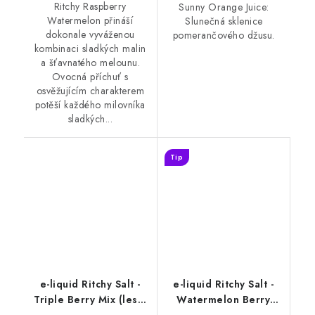
Ritchy Raspberry
Sunny Orange Juice:
Watermelon přináší
Slunečná sklenice
dokonale vyváženou
pomerančového džusu.
kombinaci sladkých malin
a šťavnatého melounu.
Ovocná příchuť s
osvěžujícím charakterem
potěší každého milovníka
sladkých...
Tip
e-liquid Ritchy Salt -
e-liquid Ritchy Salt -
Triple Berry Mix (lesní
Watermelon Berry
ovoce) 10ml
(Vodní meloun s