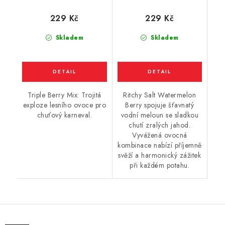
jahodou) 10ml
229 Kč
229 Kč
Skladem
Skladem
Triple Berry Mix: Trojitá
Ritchy Salt Watermelon
exploze lesního ovoce pro
Berry spojuje šťavnatý
chuťový karneval.
vodní meloun se sladkou
chutí zralých jahod.
Vyvážená ovocná
kombinace nabízí příjemně
svěží a harmonický zážitek
při každém potahu.