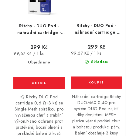
Ritchy - DUO Pod -
Ritchy - DUO Pod -
náhradní cartridge -
náhradní cartridge -
DUOMAX 0,4Ω - 3Pack
0,6Ω - 3Pack (2ml)
(2ml)
299 Kč
299 Kč
Měrná
Měrná
99,67 Kč / 1 ks
99,67 Kč / 1 ks
cena:
cena:
Skladem
Objednáno
Náhradní cartridge Ritchy
💨 Ritchy DUO Pod
DUOMAX 0,4Ω pro
cartridge 0,6 Ω (3 ks) se
systém DUO Pod zajistí
Single Mesh spirálkou pro
díky dvojitému MESH
vyváženou chuť a stabilní
pletivu věrné podání chuti
výkon.Nano ochrana proti
a bohatou produkci páry.
protékání, boční plnění a
Balení obsahuje 3 kusy
praktické balení 3 kusů