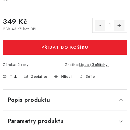
Vše o nákupu
Jak reklamovat či vrátit zboží
Recenze
Kontakty
Prodejny
Volná místa
349 Kč
288,43 Kč bez DPH
Měrná cena:
PŘIDAT DO KOŠÍKU
Záruka
:
2 roky
Značka:
Liqua (GoRitchy)
Tisk
Zeptat se
Hlídat
Sdílet
Popis produktu
Parametry produktu