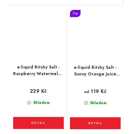
Tip
e-liquid Ritchy Salt -
e-liquid Ritchy Salt -
Raspberry Watermelon
Sunny Orange Juice
(Malina s Melounem)
(pomerančový džus)
10ml
10ml
229 Kč
119 Kč
od
Skladem
Skladem