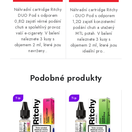
Náhradní cartridge Ritchy
Náhradní cartridge Ritchy
DUO Pod s odporem
- DUO Pod s odporem
0,8Ω zajistí věrné podání
1,2Ω zajistí konzistentní
chuti a spolehlivý provoz
podání chuti a utažený
vaší e-cigarety. V balení
MTL potah. V balení
naleznete 3 kusy s
naleznete 3 kusy s
objemem 2 ml, které jsou
objemem 2 ml, které jsou
navrženy...
ideální pro...
Podobné produkty
Tip
Tip