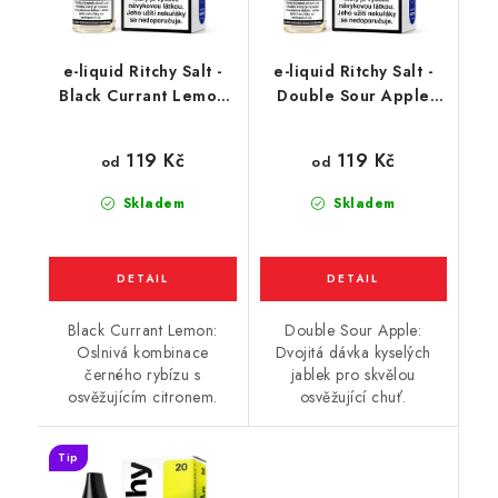
e-liquid Ritchy Salt -
e-liquid Ritchy Salt -
Black Currant Lemon
Double Sour Apple
(černý rybíz a citron)
(kyselé jablko) 10ml
10ml
119 Kč
119 Kč
od
od
Skladem
Skladem
Black Currant Lemon:
Double Sour Apple:
Oslnivá kombinace
Dvojitá dávka kyselých
černého rybízu s
jablek pro skvělou
osvěžujícím citronem.
osvěžující chuť.
Tip