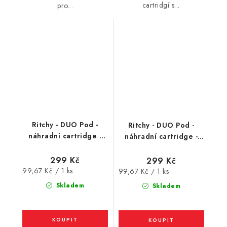
cartridgí s...
pro...
Ritchy - DUO Pod -
Ritchy - DUO Pod -
náhradní cartridge -
náhradní cartridge -
0,8Ω - 3Pack (2ml)
1,2Ω - 3Pack (2ml)
299 Kč
299 Kč
Měrná
99,67 Kč / 1 ks
Měrná
99,67 Kč / 1 ks
cena:
cena:
Skladem
Skladem