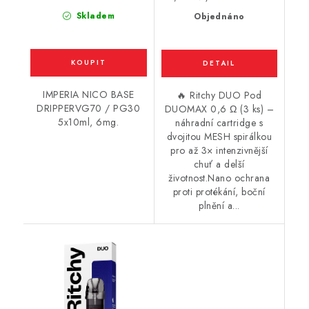
cena:
Skladem
Objednáno
IMPERIA NICO BASE
🔥 Ritchy DUO Pod
DRIPPERVG70 / PG30
DUOMAX 0,6 Ω (3 ks) –
5x10ml, 6mg.
náhradní cartridge s
dvojitou MESH spirálkou
pro až 3× intenzivnější
chuť a delší
životnost.Nano ochrana
proti protékání, boční
plnění a...