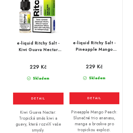
e-liquid Ritchy Salt -
e-liquid Ritchy Salt -
Pineapple Mango
Kiwi Guava Nectar
Peach (ananas, mango
(kiwi a guava) 10ml
a broskev) 10ml
229 Kč
229 Kč
Skladem
Skladem
Pineapple Mango Peach:
Kiwi Guava Nectar:
Slunečné trio ananasu,
Tropická směs kiwi a
manga a broskve pro
guavy, která rozvíří vaše
tropickou explozi.
smysly.