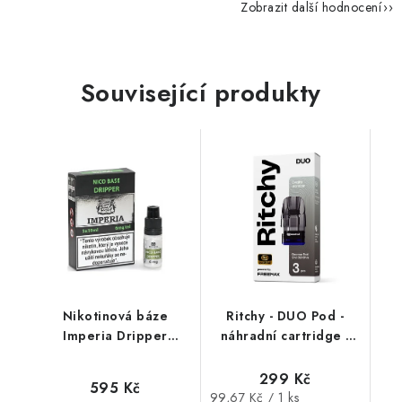
Zobrazit další hodnocení
Související produkty
Nikotinová báze
Ritchy - DUO Pod -
Imperia Dripper
náhradní cartridge -
(70VG/30PG): 5x10ml
DUOMAX 0,6Ω - 3Pack
/ 6mg
(2ml)
299 Kč
595 Kč
Měrná
99,67 Kč / 1 ks