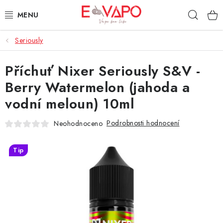
Přejít
Hleda
na
obsah
Seriously
3D TISK
Příchuť Nixer Seriously S&V -
TIPY ZA DOBROU CENU
Berry Watermelon (jahoda a
AROMATA A PŘÍCHUTĚ
vodní meloun) 10ml
BÁZE
Podrobnosti hodnocení
Neohodnoceno
E-LIQUIDY
Tip
E-CIGARETY
NIKOTINOVÉ SÁČKY