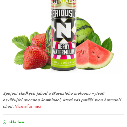
DÁRKOVÉ VOUCHERY
ATOMIZÉRY A CARTRIDGE
DIY
BATERIE A NABÍJEČKY
GRIPY & MODY
JEDNORÁZOVÉ A DOBÍJECÍ E-CIGARETY
NIKOTINOVÝ FILM
Spojení sladkých jahod a šťavnatého melounu vytváří
osvěžující ovocnou kombinaci, která vás potěší svou harmonií
PŘÍSLUŠENSTVÍ
chutí.
Více informací
ZNAČKY
Skladem