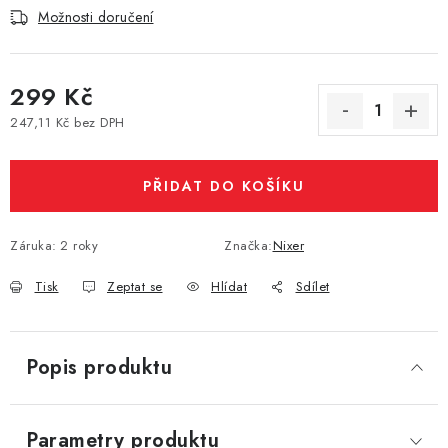
Možnosti doručení
Vše o nákupu
Jak reklamovat či vrátit zboží
Recenze
Kontakty
Prodejny
Volná místa
299 Kč
247,11 Kč bez DPH
Měrná cena:
PŘIDAT DO KOŠÍKU
Záruka
:
2 roky
Značka:
Nixer
Tisk
Zeptat se
Hlídat
Sdílet
Popis produktu
Parametry produktu