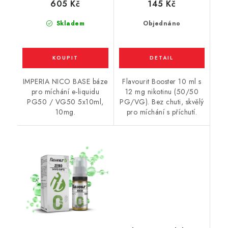
605 Kč
145 Kč
Skladem
Objednáno
IMPERIA NICO BASE báze
Flavourit Booster 10 ml s
pro míchání e-liquidu
12 mg nikotinu (50/50
PG50 / VG50 5x10ml,
PG/VG). Bez chuti, skvělý
10mg.
pro míchání s příchutí.