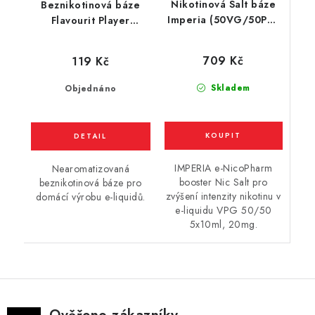
Nikotinová Salt báze
Beznikotinová báze
Imperia (50VG/50PG)
Flavourit Player
5x10ml / 20mg
(50VG/50PG) 10ml
709 Kč
119 Kč
Skladem
Objednáno
IMPERIA e-NicoPharm
Nearomatizovaná
booster Nic Salt pro
beznikotinová báze pro
zvýšení intenzity nikotinu v
domácí výrobu e-liquidů.
e-liquidu VPG 50/50
5x10ml, 20mg.