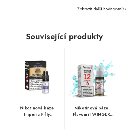
Zobrazit další hodnocení
Související produkty
Nikotinová báze
Nikotinová báze
Imperia Fifty
Flavourit WINGER
(50VG/50PG) : 5x10ml
(50VG/50PG) 10ml /
/ 10mg
12mg