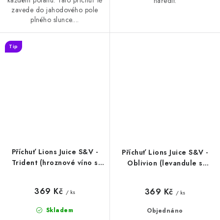
každém potahu. Tato příchuť tě
naředit.
zavede do jahodového pole
plného slunce....
Tip
Příchuť Lions Juice S&V -
Příchuť Lions Juice S&V -
Trident (hroznové víno s
Oblivion (levandule s
nádechem sakury) 10ml
citrónem) 10ml
369 Kč
369 Kč
/ ks
/ ks
Skladem
Objednáno