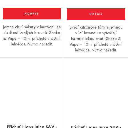
Jemná chuť sakury v harmonii se
Svěží citronové tóny s jemnou
sladkostí zralých hroznů. Shake
vůní levandule vytvářejí
& Vape – 10ml příchutě v 60ml
harmonickou chuť. Shake &
lahvičce. Nutno naředit.
Vape – 10ml příchutě v 60ml
lahvičce. Nutno naředit.
Příchuť Lions Juice S&V -
Příchuť Lions Juice S&V -