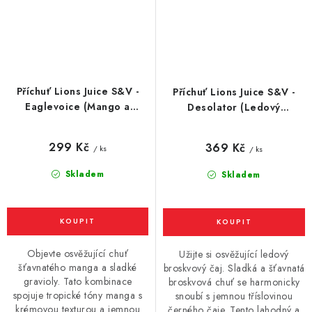
Příchuť Lions Juice S&V -
Příchuť Lions Juice S&V -
Eaglevoice (Mango a
Desolator (Ledový
Graviola) 10ml
broskvový čaj) 10ml
299 Kč
369 Kč
/ ks
/ ks
Skladem
Skladem
Objevte osvěžující chuť
Užijte si osvěžující ledový
šťavnatého manga a sladké
broskvový čaj. Sladká a šťavnatá
gravioly. Tato kombinace
broskvová chuť se harmonicky
spojuje tropické tóny manga s
snoubí s jemnou tříslovinou
krémovou texturou a jemnou
černého čaje. Tento lahodný a