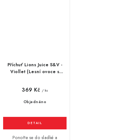
Příchuť Lions Juice S&V -
Viollet (Lesní ovoce s
Graviolou) 10ml
369 Kč
/ ks
Objednáno
Ponořte se do sladké a