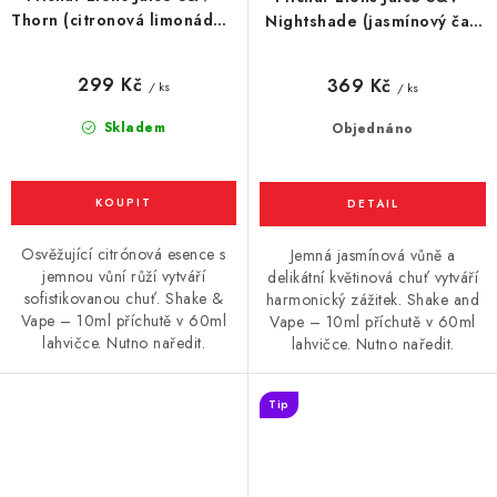
Thorn (citronová limonáda s
Nightshade (jasmínový čaj)
nádechem růží) 10ml
10ml
299 Kč
369 Kč
/ ks
/ ks
Skladem
Objednáno
Osvěžující citrónová esence s
Jemná jasmínová vůně a
jemnou vůní růží vytváří
delikátní květinová chuť vytváří
sofistikovanou chuť. Shake &
harmonický zážitek. Shake and
Vape – 10ml příchutě v 60ml
Vape – 10ml příchutě v 60ml
lahvičce. Nutno naředit.
lahvičce. Nutno naředit.
Tip