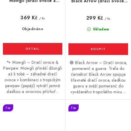
Mowgli (dračí ovoce a
Black Arrow (dračí ovoce,
papája) 10ml
pomeranč, guava) 10ml
369 Kč
299 Kč
/ ks
/ ks
Objednáno
Skladem
🐾 Mowgli – Dračí ovoce &
🔵 Black Arrow – Dračí ovoce,
Pawpaw. Mowgli přináší džungli
pomeranč a guava. Trefa do
až k tobě – záhadné dračí
černého! Black Arrow spojuje
ovoce v kombinaci s tropickým
šťavnaté dračí ovoce, sladkou
pawpaw (papájí) vytváří jemně
guavu a svěží pomeranč do
sladkou a ovocnou příchuť...
vyváženého tropického mixu....
Tip
Tip