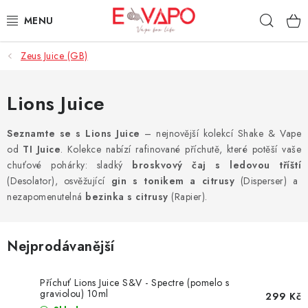
Přejít
Hleda
na
obsah
Zeus Juice (GB)
3D TISK
TIPY ZA DOBROU CENU
Lions Juice
AROMATA A PŘÍCHUTĚ
Seznamte se s Lions Juice
– nejnovější kolekcí Shake & Vape
od
TI Juice
. Kolekce nabízí rafinované příchutě, které potěší vaše
chuťové pohárky: sladký
broskvový čaj s ledovou tříští
BÁZE
(Desolator), osvěžující
gin s tonikem a citrusy
(Disperser) a
nezapomenutelná
bezinka s citrusy
(Rapier).
E-LIQUIDY
E-CIGARETY
Nejprodávanější
NIKOTINOVÉ SÁČKY
Příchuť Lions Juice S&V - Spectre (pomelo s
graviolou) 10ml
299 Kč