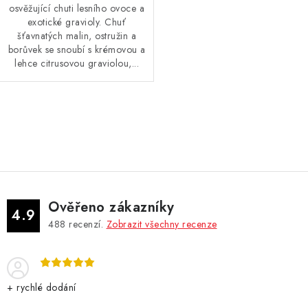
osvěžující chuti lesního ovoce a
exotické gravioly. Chuť
šťavnatých malin, ostružin a
borůvek se snoubí s krémovou a
lehce citrusovou graviolou,...
O
v
l
á
d
Ověřeno zákazníky
a
4.9
488
recenzí.
Zobrazit všechny recenze
c
í
p
r
+ rychlé dodání
v