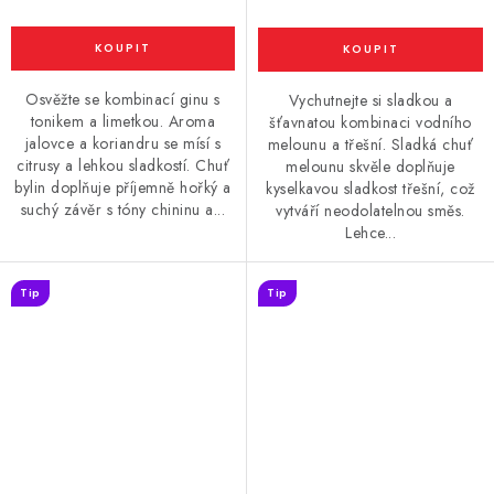
Osvěžte se kombinací ginu s
Vychutnejte si sladkou a
tonikem a limetkou. Aroma
šťavnatou kombinaci vodního
jalovce a koriandru se mísí s
melounu a třešní. Sladká chuť
citrusy a lehkou sladkostí. Chuť
melounu skvěle doplňuje
bylin doplňuje příjemně hořký a
kyselkavou sladkost třešní, což
suchý závěr s tóny chininu a...
vytváří neodolatelnou směs.
Lehce...
Tip
Tip