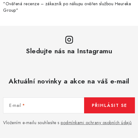
k
"Ověřená recenze – zákazník po nákupu ověřen službou Heureka
Group"
y
v
ý
p
i
Sledujte nás na Instagramu
s
u
Aktuální novinky a akce na váš e-mail
E-mail
PŘIHLÁSIT SE
Vložením e-mailu souhlasíte s
podmínkami ochrany osobních údajů