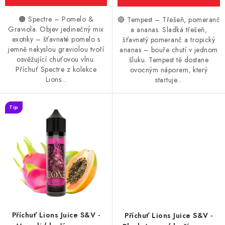
🟠 Spectre – Pomelo &
🔴 Tempest – Třešeň, pomeranč
Graviola. Objev jedinečný mix
a ananas. Sladká třešeň,
exotiky – šťavnaté pomelo s
šťavnatý pomeranč a tropický
jemně nakyslou graviolou tvoří
ananas – bouře chutí v jednom
osvěžující chuťovou vlnu.
šluku. Tempest tě dostane
Příchuť Spectre z kolekce
ovocným náporem, který
Lions...
startuje...
Tip
Příchuť Lions Juice S&V -
Příchuť Lions Juice S&V -