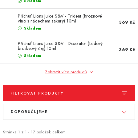
DÁRKOVÉ VOUCHERY
Skladem
Příchuť Lions Juice S&V - Trident (hroznové
ATOMIZÉRY A CARTRIDGE
víno s nádechem sakury) 10ml
369 Kč
Skladem
DIY
Příchuť Lions Juice S&V - Desolator (Ledový
BATERIE A NABÍJEČKY
broskvový čaj) 10ml
369 Kč
Skladem
GRIPY & MODY
Zobrazit více produktů
JEDNORÁZOVÉ A DOBÍJECÍ E-CIGARETY
FILTROVAT PRODUKTY
NIKOTINOVÝ FILM
V
Ř
DOPORUČUJEME
PŘÍSLUŠENSTVÍ
ý
a
p
z
ZNAČKY
i
e
Stránka
1
z
1
-
17
položek celkem