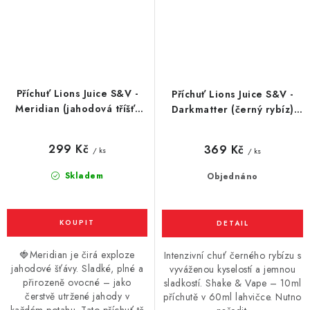
Příchuť Lions Juice S&V -
Příchuť Lions Juice S&V -
Meridian (jahodová tříšť)
Darkmatter (černý rybíz)
10ml
10ml
299 Kč
369 Kč
/ ks
/ ks
Skladem
Objednáno
🍓Meridian je čirá exploze
Intenzivní chuť černého rybízu s
jahodové šťávy. Sladké, plné a
vyváženou kyselostí a jemnou
přirozeně ovocné – jako
sladkostí. Shake & Vape – 10ml
čerstvě utržené jahody v
příchutě v 60ml lahvičce. Nutno