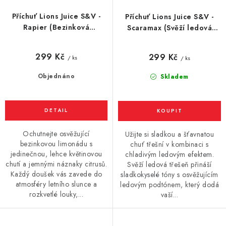
Příchuť Lions Juice S&V -
Příchuť Lions Juice S&V -
Rapier (Bezinková
Scaramax (Svěží ledová
limonáda) 10ml
třešeň) 10ml
299 Kč
299 Kč
/ ks
/ ks
Objednáno
Skladem
Ochutnejte osvěžující
Užijte si sladkou a šťavnatou
bezinkovou limonádu s
chuť třešní v kombinaci s
jedinečnou, lehce květinovou
chladivým ledovým efektem.
chutí a jemnými náznaky citrusů.
Svěží ledová třešeň přináší
Každý doušek vás zavede do
sladkokyselé tóny s osvěžujícím
atmosféry letního slunce a
ledovým podtónem, který dodá
rozkvetlé louky,...
vaší...