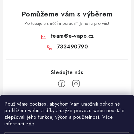
Pomůžeme vám s výběrem
Potřebujete s něčím poradit? Jsme tu pro vás!
team
@
e-vapo.cz
733490790
Z
Používáme cookies, abychom Vám umožnili pohodlné
á
prohlížení webu a díky analýze provozu webu neustále
Facebook
p
zlepšovali jeho funkce, výkon a použitelnost. Více
informací
zde
.
a
Informace pro vás