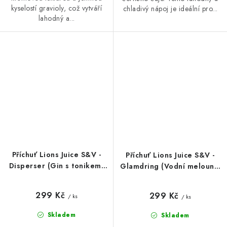
kyselostí gravioly, což vytváří
chladivý nápoj je ideální pro...
lahodný a...
Příchuť Lions Juice S&V -
Příchuť Lions Juice S&V -
Disperser (Gin s tonikem)
Glamdring (Vodní meloun s
10ml
třešní) 10ml
299 Kč
299 Kč
/ ks
/ ks
Skladem
Skladem