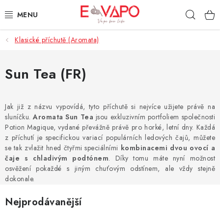
Přejít
Hleda
na
obsah
Klasické příchutě (Aromata)
3D TISK
TIPY ZA DOBROU CENU
Sun Tea (FR)
AROMATA A PŘÍCHUTĚ
Jak již z názvu vypovídá, tyto příchutě si nejvíce užijete právě na
sluníčku.
Aromata Sun Tea
jsou exkluzivním portfoliem společnosti
BÁZE
Potion Magique, vydané převážně právě pro horké, letní dny. Každá
z příchutí je specifickou variací populárních ledových čajů, můžete
E-LIQUIDY
se tak zvlažit hned čtyřmi speciálními
kombinacemi dvou ovocí a
čaje s chladivým podtónem
. Díky tomu máte nyní možnost
osvěžení pokaždé s jiným chuťovým odstínem, ale vždy stejně
E-CIGARETY
dokonale.
NIKOTINOVÉ SÁČKY
Nejprodávanější