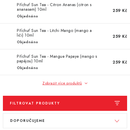
DÁRKOVÉ VOUCHERY
Příchuť Sun Tea - Citron Ananas (citron s
ananasem) 10ml
259 Kč
ATOMIZÉRY A CARTRIDGE
Objednáno
DIY
Příchuť Sun Tea - Litchi Mango (mango a
liči) 10ml
259 Kč
Objednáno
BATERIE A NABÍJEČKY
Příchuť Sun Tea - Mangue Papaye (mango s
GRIPY & MODY
papájou) 10ml
259 Kč
Objednáno
JEDNORÁZOVÉ A DOBÍJECÍ E-CIGARETY
Zobrazit více produktů
NIKOTINOVÝ FILM
FILTROVAT PRODUKTY
PŘÍSLUŠENSTVÍ
V
Ř
ZNAČKY
DOPORUČUJEME
ý
a