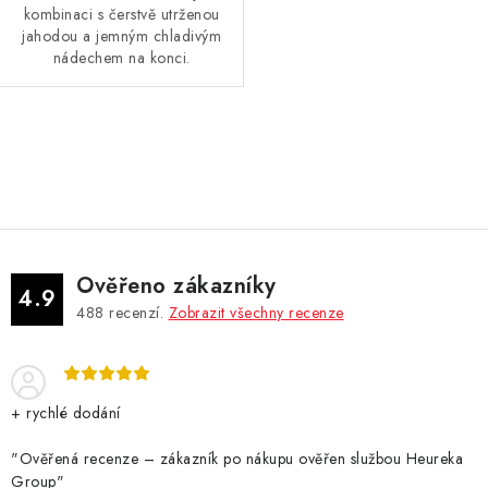
kombinaci s čerstvě utrženou
jahodou a jemným chladivým
nádechem na konci.
O
v
l
á
d
Ověřeno zákazníky
a
4.9
488
recenzí.
Zobrazit všechny recenze
c
í
p
r
+ rychlé dodání
v
k
"Ověřená recenze – zákazník po nákupu ověřen službou Heureka
Group"