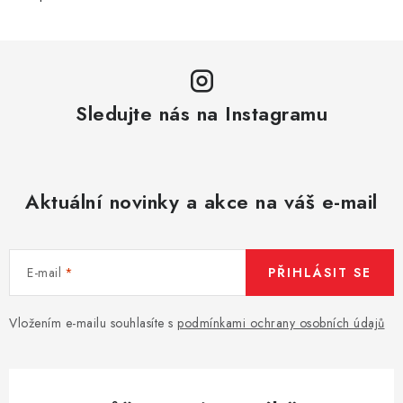
y
v
ý
p
i
Sledujte nás na Instagramu
s
u
Aktuální novinky a akce na váš e-mail
E-mail
PŘIHLÁSIT SE
Vložením e-mailu souhlasíte s
podmínkami ochrany osobních údajů