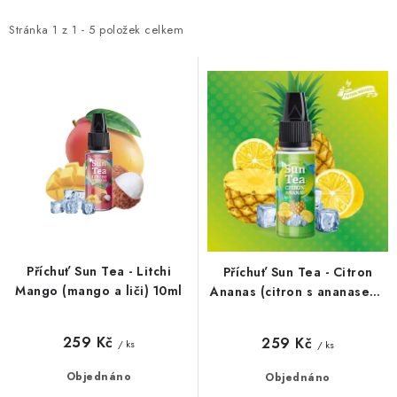
p
z
Vše o nákupu
Jak reklamovat či vrátit zboží
Recenze
i
e
Stránka
1
z
1
-
5
položek celkem
Kontakty
Prodejny
Volná místa
s
n
p
í
r
p
o
r
d
o
u
d
k
u
t
k
ů
t
Příchuť Sun Tea - Litchi
Příchuť Sun Tea - Citron
ů
Mango (mango a liči) 10ml
Ananas (citron s ananasem)
10ml
259 Kč
259 Kč
/ ks
/ ks
Objednáno
Objednáno