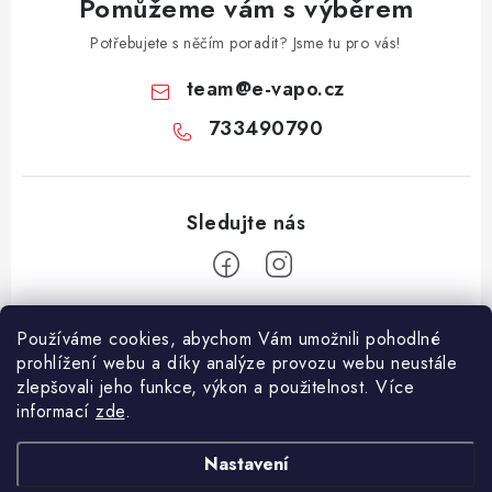
Pomůžeme vám s výběrem
Potřebujete s něčím poradit? Jsme tu pro vás!
team
@
e-vapo.cz
733490790
Z
Používáme cookies, abychom Vám umožnili pohodlné
á
prohlížení webu a díky analýze provozu webu neustále
Facebook
p
zlepšovali jeho funkce, výkon a použitelnost. Více
informací
zde
.
a
Informace pro vás
t
Nastavení
í
Vše o nákupu