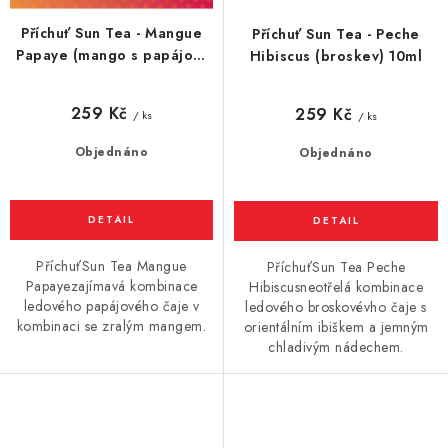
Příchuť Sun Tea - Mangue
Příchuť Sun Tea - Peche
Papaye (mango s papájou)
Hibiscus (broskev) 10ml
10ml
259 Kč
259 Kč
/ ks
/ ks
Objednáno
Objednáno
PříchuťSun Tea Mangue
PříchuťSun Tea Peche
Papayezajímavá kombinace
Hibiscusneotřelá kombinace
ledového papájového čaje v
ledového broskovévho čaje s
kombinaci se zralým mangem.
orientálním ibiškem a jemným
chladivým nádechem.