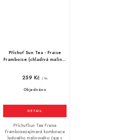
Příchuť Sun Tea - Fraise
Framboise (chladivá malina)
10ml
259 Kč
/ ks
Objednáno
PříchuťSun Tea Fraise
Framboisezajímavá kombinace
ledového malinového čaje v