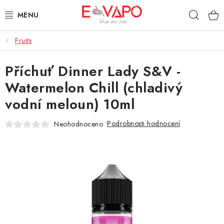
Přejít
Hleda
na
obsah
Fruits
3D TISK
Příchuť Dinner Lady S&V -
TIPY ZA DOBROU CENU
Watermelon Chill (chladivý
AROMATA A PŘÍCHUTĚ
vodní meloun) 10ml
BÁZE
Podrobnosti hodnocení
Neohodnoceno
E-LIQUIDY
E-CIGARETY
NIKOTINOVÉ SÁČKY