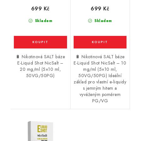
/ 20mg
/ 10mg
699 Kč
699 Kč
Skladem
Skladem
🔋 Nikotinová SALT báze
🔋 Nikotinová SALT báze
E-Liquid Shot NicSalt –
E-Liquid Shot NicSalt – 10
20 mg/ml (5×10 ml,
mg/ml (5×10 ml,
50VG/50PG)
50VG/50PG) Ideální
základ pro vlastní e-liquidy
s jemným hitem a
vyváženým poměrem
PG/VG