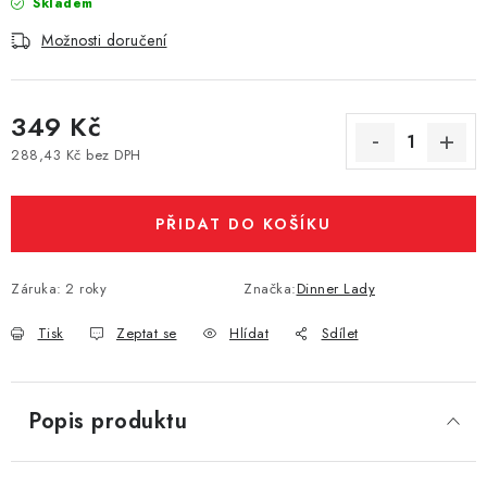
Skladem
Vše o nákupu
Jak reklamovat či vrátit zboží
Recenze
Možnosti doručení
Kontakty
Prodejny
Volná místa
349 Kč
288,43 Kč bez DPH
Měrná cena:
PŘIDAT DO KOŠÍKU
Záruka
:
2 roky
Značka:
Dinner Lady
Tisk
Zeptat se
Hlídat
Sdílet
Popis produktu