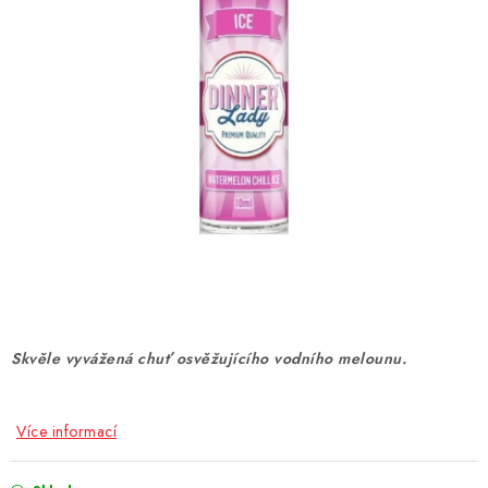
DÁRKOVÉ VOUCHERY
ATOMIZÉRY A CARTRIDGE
DIY
BATERIE A NABÍJEČKY
GRIPY & MODY
JEDNORÁZOVÉ A DOBÍJECÍ E-CIGARETY
NIKOTINOVÝ FILM
Skvěle vyvážená chuť osvěžujícího vodního melounu.
PŘÍSLUŠENSTVÍ
Více informací
ZNAČKY