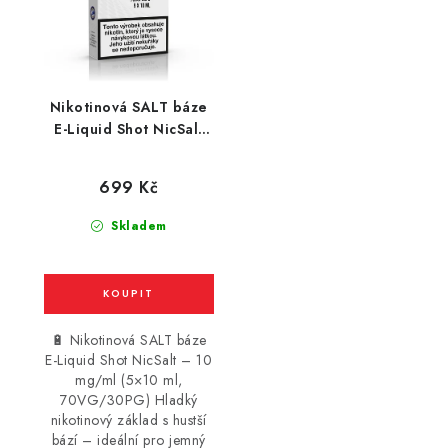
Nikotinová SALT báze
E-Liquid Shot NicSalt
(70VG/30PG) : 5x10ml
/ 10mg
699 Kč
Skladem
🔋 Nikotinová SALT báze
E-Liquid Shot NicSalt – 10
mg/ml (5×10 ml,
70VG/30PG) Hladký
nikotinový základ s hustší
bází – ideální pro jemný