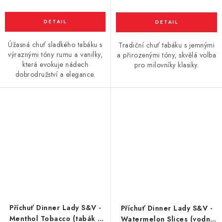
Úžasná chuť sladkého tabáku s
Tradiční chuť tabáku s jemnými
výraznými tóny rumu a vanilky,
a přirozenými tóny, skvělá volba
která evokuje nádech
pro milovníky klasiky.
dobrodružství a elegance.
Příchuť Dinner Lady S&V -
Příchuť Dinner Lady S&V -
Menthol Tobacco (tabák s
Watermelon Slices (vodní