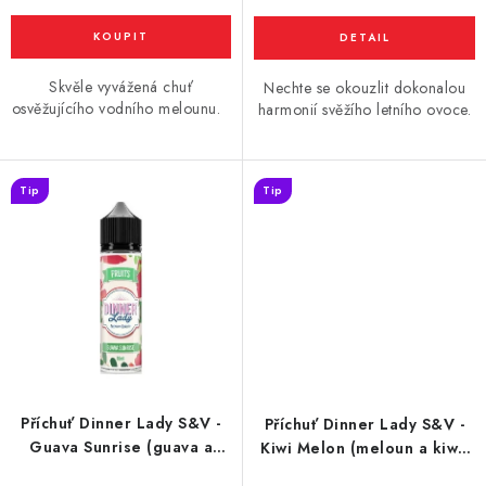
Vše o nákupu
Jak reklamovat či vrátit zboží
Recenze
Kontakty
Prodejny
Volná místa
Skvěle vyvážená chuť
Nechte se okouzlit dokonalou
osvěžujícího vodního melounu.
harmonií svěžího letního ovoce.
Tip
Tip
Příchuť Dinner Lady S&V -
Příchuť Dinner Lady S&V -
Guava Sunrise (guava a
Kiwi Melon (meloun a kiwi)
ananas) 10ml
10ml