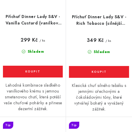
Příchuť Dinner Lady S&V -
Příchuť Dinner Lady S&V -
Vanilla Custard (vanilkový
Rich Tobacco (silnější
krém) 10ml
tabák) 10ml
299 Kč
349 Kč
/ ks
/ ks
Skladem
Skladem
Lahodná kombinace sladkého
Klasická chuť silného tabáku s
vanilkového krému s jemnou
jemnými ořechovými a
smetanovou chutí, která potěší
čokoládovými tóny, které
vaše chuťové pohárky a přinese
vytvářejí bohatý a vyvážený
dezertní zážitek.
zážitek.
Tip
Tip