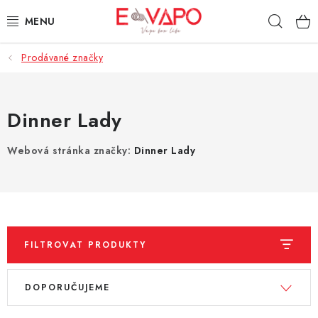
Přejít
Hleda
na
obsah
Prodávané značky
3D TISK
TIPY ZA DOBROU CENU
Dinner Lady
AROMATA A PŘÍCHUTĚ
Webová stránka značky:
Dinner Lady
BÁZE
E-LIQUIDY
E-CIGARETY
FILTROVAT PRODUKTY
V
Ř
NIKOTINOVÉ SÁČKY
DOPORUČUJEME
ý
a
p
z