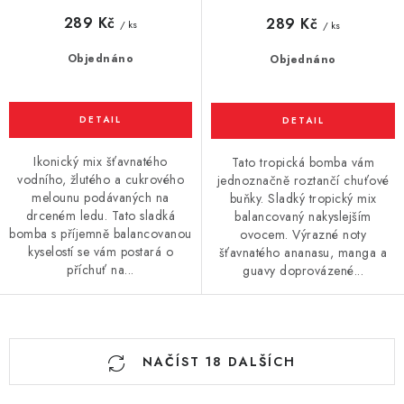
289 Kč
289 Kč
/ ks
/ ks
Objednáno
Objednáno
Ikonický mix šťavnatého
Tato tropická bomba vám
vodního, žlutého a cukrového
jednoznačně roztančí chuťové
melounu podávaných na
buňky. Sladký tropický mix
drceném ledu. Tato sladká
balancovaný nakyslejším
bomba s příjemně balancovanou
ovocem. Výrazné noty
kyselostí se vám postará o
šťavnatého ananasu, manga a
příchuť na...
guavy doprovázené...
O
NAČÍST 18 DALŠÍCH
v
l