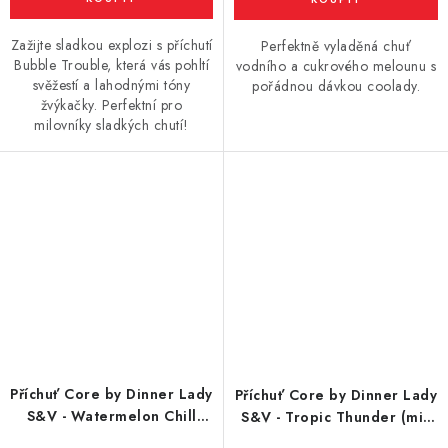
Zažijte sladkou explozi s příchutí
Perfektně vyladěná chuť
Bubble Trouble, která vás pohltí
vodního a cukrového melounu s
svěžestí a lahodnými tóny
pořádnou dávkou coolady.
žvýkačky. Perfektní pro
milovníky sladkých chutí!
Příchuť Core by Dinner Lady
Příchuť Core by Dinner Lady
S&V - Watermelon Chill
S&V - Tropic Thunder (mix
(vodní meloun) 20ml
tropického ovoce) 20ml