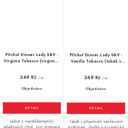
Příchuť Dinner Lady S&V -
Příchuť Dinner Lady S&V -
Virginia Tobacco (virginský
Vanilla Tobacco (tabák s
tabák) 10ml
vanilkou) 10ml
349 Kč
349 Kč
/ ks
/ ks
Objednáno
Objednáno
Jedna z nejoblíbenějších
Tabák s příjemným vanilkovým
tabákových chutí, nyní dostupná
podtónem, sladká a aromatická