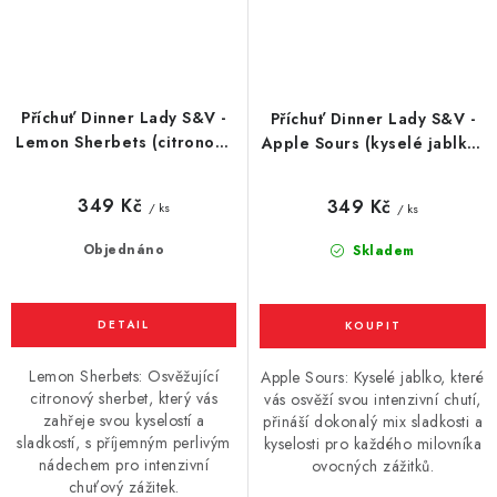
Příchuť Dinner Lady S&V -
Příchuť Dinner Lady S&V -
Lemon Sherbets (citronový
Apple Sours (kyselé jablko)
sherbet) 10ml
10ml
349 Kč
349 Kč
/ ks
/ ks
Objednáno
Skladem
Lemon Sherbets: Osvěžující
Apple Sours: Kyselé jablko, které
citronový sherbet, který vás
vás osvěží svou intenzivní chutí,
zahřeje svou kyselostí a
přináší dokonalý mix sladkosti a
sladkostí, s příjemným perlivým
kyselosti pro každého milovníka
nádechem pro intenzivní
ovocných zážitků.
chuťový zážitek.