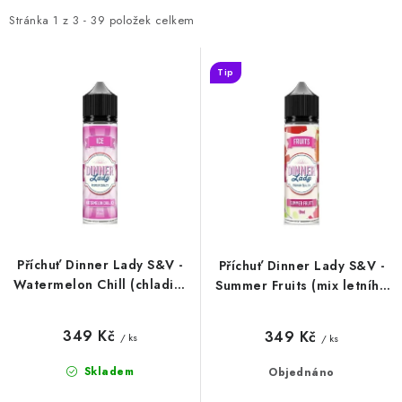
DÁRKOVÉ VOUCHERY
i
e
Stránka
1
z
3
-
39
položek celkem
s
n
ATOMIZÉRY A CARTRIDGE
p
í
Tip
r
p
DIY
o
r
BATERIE A NABÍJEČKY
d
o
u
d
GRIPY & MODY
k
u
t
k
JEDNORÁZOVÉ A DOBÍJECÍ E-CIGARETY
ů
t
Příchuť Dinner Lady S&V -
Příchuť Dinner Lady S&V -
ů
NIKOTINOVÝ FILM
Watermelon Chill (chladivý
Summer Fruits (mix letního
vodní meloun) 10ml
ovoce) 10ml
PŘÍSLUŠENSTVÍ
349 Kč
349 Kč
/ ks
/ ks
Skladem
Objednáno
ZNAČKY