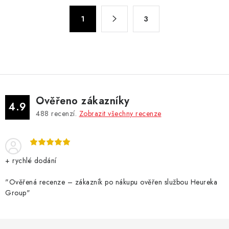
á
S
d
1
3
t
a
r
c
á
n
í
k
p
o
r
v
v
Ověřeno zákazníky
4.9
á
k
488
recenzí.
Zobrazit všechny recenze
n
y
í
v
ý
+ rychlé dodání
p
i
"Ověřená recenze – zákazník po nákupu ověřen službou Heureka
s
Group"
u