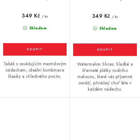
mentolem) 10ml
meloun) 10ml
349 Kč
349 Kč
/ ks
/ ks
Skladem
Skladem
Tabák s osvěžujícím mentolovým
Watermelon Slices: Sladké a
nádechem, ideální kombinace
šťavnaté plátky vodního
klasiky a chladivého pocitu.
melounu, které vás příjemně
osvěží, přinášejí chuť léta v
každém nádechu.