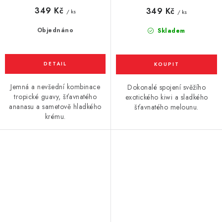
349 Kč
349 Kč
/ ks
/ ks
Objednáno
Skladem
Jemná a nevšední kombinace
Dokonalé spojení svěžího
tropické guavy, šťavnatého
exotického kiwi a sladkého
ananasu a sametově hladkého
šťavnatého melounu.
krému.