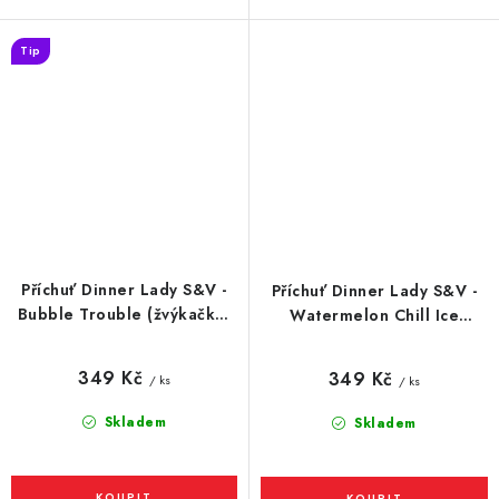
Tip
Příchuť Dinner Lady S&V -
Příchuť Dinner Lady S&V -
Bubble Trouble (žvýkačka)
Watermelon Chill Ice
10ml
(chladivý vodní meloun)
10ml
349 Kč
349 Kč
/ ks
/ ks
Skladem
Skladem