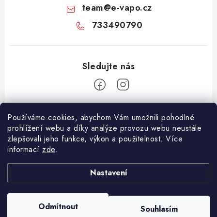
team
@
e-vapo.cz
733490790
Z
Používáme cookies, abychom Vám umožnili pohodlné
á
prohlížení webu a díky analýze provozu webu neustále
Facebook
p
zlepšovali jeho funkce, výkon a použitelnost. Více
informací
zde
.
a
Informace pro vás
t
Nastavení
í
Vše o nákupu
Copyright 2026
E-Vapo.cz
. Všechna práva vyhrazena.
Upravit nastavení
Jak reklamovat či vrátit zboží
cookies
Odmítnout
Souhlasím
Vytvořil Shoptet
Recenze