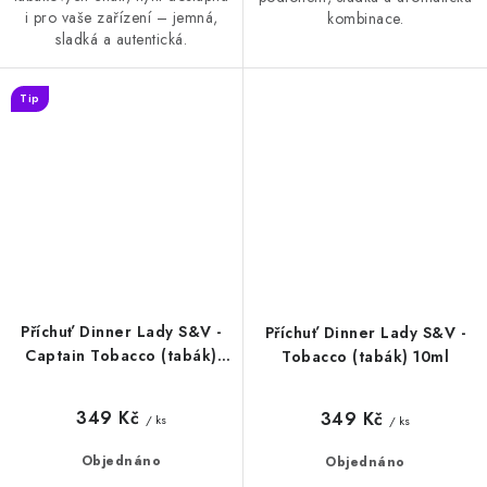
i pro vaše zařízení – jemná,
kombinace.
sladká a autentická.
Tip
Příchuť Dinner Lady S&V -
Příchuť Dinner Lady S&V -
Captain Tobacco (tabák)
Tobacco (tabák) 10ml
10ml
349 Kč
349 Kč
/ ks
/ ks
Objednáno
Objednáno