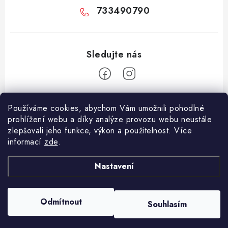
733490790
Z
Používáme cookies, abychom Vám umožnili pohodlné
á
prohlížení webu a díky analýze provozu webu neustále
Facebook
p
zlepšovali jeho funkce, výkon a použitelnost. Více
informací
zde
.
a
Informace pro vás
t
Nastavení
í
Vše o nákupu
Copyright 2026
E-Vapo.cz
. Všechna práva vyhrazena.
Upravit nastavení
Jak reklamovat či vrátit zboží
cookies
Odmítnout
Souhlasím
Vytvořil Shoptet
Recenze
Používáme
ověření věku Adulto