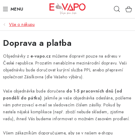
Přejít
Hleda
na
obsah
Vše o nákupu
3D TISK
Doprava a platba
TIPY ZA DOBROU CENU
Objednávky z
e-vapo
.cz
můžeme dopravit pouze na adresu v
AROMATA A PŘÍCHUTĚ
České republice. Prozatím nenabízíme mezinárodní dopravu. Vaši
objednávku bude doručovat kurýrní služba PPL anebo přepravní
BÁZE
společnost Zásilkovna (dle Vašeho výběru).
E-LIQUIDY
Vaše objednávka bude doručena
do 1-5 pracovních dnů (od
pondělí do pátku)
. Jakmile je vaše objednávka odeslána, pošleme
E-CIGARETY
vám potvrzovací e-mail se sledovacím číslem zásilky. Pokud by
nastala nějaká komplikace (např. zboží nebude skladem, zjistíme
vadu), ihned Vás budeme informovat o možném časovém prodlení.
NIKOTINOVÉ SÁČKY
Všem zákazníkům doporučujeme, aby se v našem e-shopu