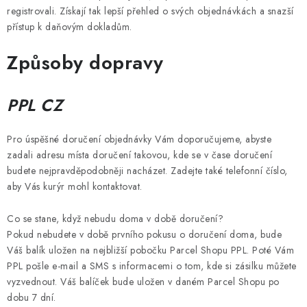
DÁRKOVÉ VOUCHERY
registrovali. Získají tak lepší přehled o svých objednávkách a snazší
přístup k daňovým dokladům.
ATOMIZÉRY A CARTRIDGE
Způsoby dopravy
DIY
PPL CZ
BATERIE A NABÍJEČKY
Pro úspěšné doručení objednávky Vám doporučujeme, abyste
GRIPY & MODY
zadali adresu místa doručení takovou, kde se v čase doručení
budete nejpravděpodobněji nacházet. Zadejte také telefonní číslo,
JEDNORÁZOVÉ A DOBÍJECÍ E-CIGARETY
aby Vás kurýr mohl kontaktovat.
NIKOTINOVÝ FILM
Co se stane, když nebudu doma v době doručení?
Pokud nebudete v době prvního pokusu o doručení doma, bude
Váš balík uložen na nejbližší pobočku Parcel Shopu PPL. Poté Vám
PŘÍSLUŠENSTVÍ
PPL pošle e-mail a SMS s informacemi o tom, kde si zásilku můžete
vyzvednout. Váš balíček bude uložen v daném Parcel Shopu po
ZNAČKY
dobu 7 dní.