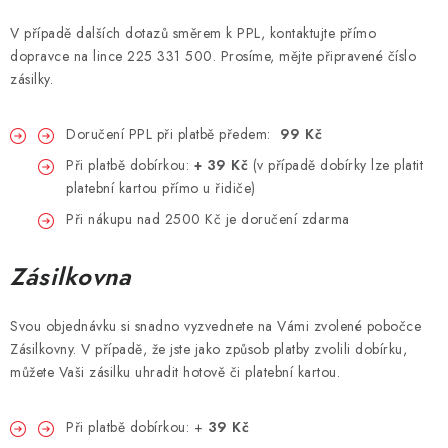
Vše o nákupu
Jak reklamovat či vrátit zboží
Recenze
V případě dalších dotazů směrem k PPL, kontaktujte přímo
dopravce na lince 225 331 500. Prosíme, mějte připravené číslo
Kontakty
Prodejny
Volná místa
zásilky.
Doručení PPL při platbě předem:
99 Kč
Při platbě dobírkou:
+ 39 Kč
(v případě dobírky lze platit
platební kartou přímo u řidiče)
Při nákupu nad 2500 Kč je doručení zdarma
Zásilkovna
Svou objednávku si snadno vyzvednete na Vámi zvolené pobočce
Zásilkovny. V případě, že jste jako způsob platby zvolili dobírku,
můžete Vaši zásilku uhradit hotově či platební kartou.
Při platbě dobírkou: +
39 Kč