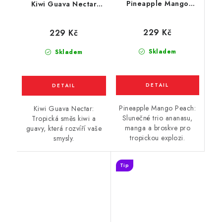
Pineapple Mango
Kiwi Guava Nectar
Peach (ananas, mango
(kiwi a guava) 10ml
a broskev) 10ml
229 Kč
229 Kč
Skladem
Skladem
Pineapple Mango Peach:
Kiwi Guava Nectar:
Slunečné trio ananasu,
Tropická směs kiwi a
manga a broskve pro
guavy, která rozvíří vaše
tropickou explozi.
smysly.
Tip