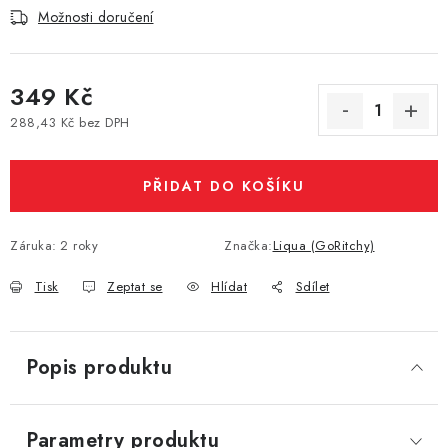
Možnosti doručení
Vše o nákupu
Jak reklamovat či vrátit zboží
Recenze
Kontakty
Prodejny
Volná místa
349 Kč
288,43 Kč bez DPH
Měrná cena:
PŘIDAT DO KOŠÍKU
Záruka
:
2 roky
Značka:
Liqua (GoRitchy)
Tisk
Zeptat se
Hlídat
Sdílet
Popis produktu
Parametry produktu