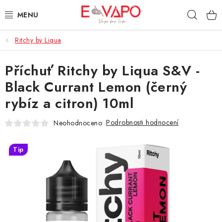
Přejít
Hleda
na
obsah
Ritchy by Liqua
3D TISK
Příchuť Ritchy by Liqua S&V -
TIPY ZA DOBROU CENU
Black Currant Lemon (černý
AROMATA A PŘÍCHUTĚ
rybíz a citron) 10ml
BÁZE
Podrobnosti hodnocení
Neohodnoceno
E-LIQUIDY
Tip
E-CIGARETY
NIKOTINOVÉ SÁČKY