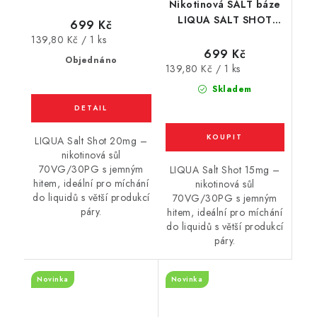
Nikotinová SALT báze
(70VG/30PG) : 5x10ml
LIQUA SALT SHOT
/ 20mg
699 Kč
(70VG/30PG) : 5x10ml
Měrná
139,80 Kč / 1 ks
/ 15mg
699 Kč
cena:
Objednáno
Měrná
139,80 Kč / 1 ks
cena:
Skladem
LIQUA Salt Shot 20mg –
nikotinová sůl
70VG/30PG s jemným
LIQUA Salt Shot 15mg –
hitem, ideální pro míchání
nikotinová sůl
do liquidů s větší produkcí
70VG/30PG s jemným
páry.
hitem, ideální pro míchání
do liquidů s větší produkcí
páry.
Novinka
Novinka