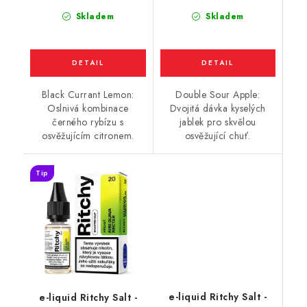
Skladem
Skladem
Black Currant Lemon:
Double Sour Apple:
Oslnivá kombinace
Dvojitá dávka kyselých
černého rybízu s
jablek pro skvělou
osvěžujícím citronem.
osvěžující chuť.
Tip
e-liquid Ritchy Salt -
e-liquid Ritchy Salt -