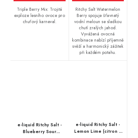
Triple Berry Mix: Trojitá
Ritchy Salt Watermelon
exploze lesního ovoce pro
Berry spojuje šťavnatý
chuťový karneval.
vodní meloun se sladkou
chutí zralých jahod.
Vyvážená ovocná
kombinace nabízí příjemně
svěží a harmonický zážitek
při každém potahu.
e-liquid Ritchy Salt -
e-liquid Ritchy Salt -
Lemon Lime (citron a
Blueberry Sour