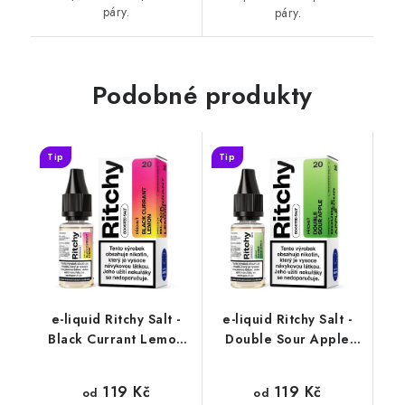
páry.
páry.
Podobné produkty
Tip
Tip
e-liquid Ritchy Salt -
e-liquid Ritchy Salt -
Black Currant Lemon
Double Sour Apple
(černý rybíz a citron)
(kyselé jablko) 10ml
10ml
119 Kč
119 Kč
od
od