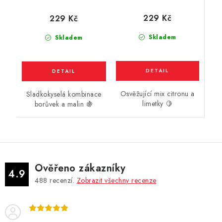
limeta) 10ml
Raspberry (borůvka a
kyselá malina) 10ml
229 Kč
229 Kč
Skladem
Skladem
Osvěžující mix citronu a
Sladkokyselá kombinace
limetky 🍋
borůvek a malin 🍇
Ověřeno zákazníky
4.9
488
recenzí.
Zobrazit všechny recenze