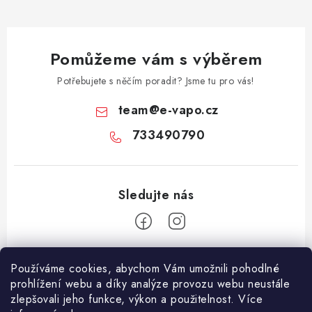
Pomůžeme vám s výběrem
Potřebujete s něčím poradit? Jsme tu pro vás!
team
@
e-vapo.cz
733490790
Z
Používáme cookies, abychom Vám umožnili pohodlné
á
prohlížení webu a díky analýze provozu webu neustále
Facebook
p
zlepšovali jeho funkce, výkon a použitelnost. Více