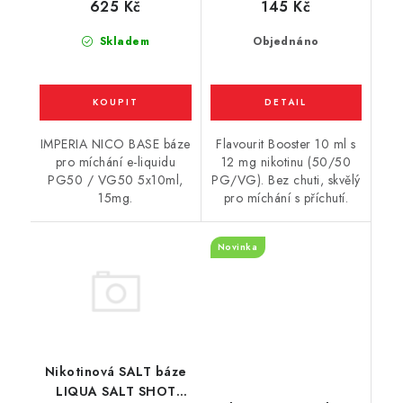
625 Kč
145 Kč
Skladem
Objednáno
IMPERIA NICO BASE báze
Flavourit Booster 10 ml s
pro míchání e-liquidu
12 mg nikotinu (50/50
PG50 / VG50 5x10ml,
PG/VG). Bez chuti, skvělý
15mg.
pro míchání s příchutí.
Novinka
Nikotinová SALT báze
LIQUA SALT SHOT