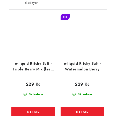
sladkých...
Tip
e-liquid Ritchy Salt -
e-liquid Ritchy Salt -
Triple Berry Mix (lesní
Watermelon Berry
ovoce) 10ml
(Vodní meloun s
jahodou) 10ml
229 Kč
229 Kč
Skladem
Skladem