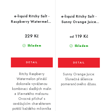
e-liquid Ritchy Salt -
e-liquid Ritchy Salt -
Raspberry Watermelon
Sunny Orange Juice
(Malina s Melounem)
(pomerančový džus)
10ml
10ml
229 Kč
119 Kč
od
Skladem
Skladem
Ritchy Raspberry
Sunny Orange Juice:
Watermelon přináší
Slunečná sklenice
dokonale vyváženou
pomerančového džusu.
kombinaci sladkých malin
a šťavnatého melounu.
Ovocná příchuť s
osvěžujícím charakterem
potěší každého milovníka