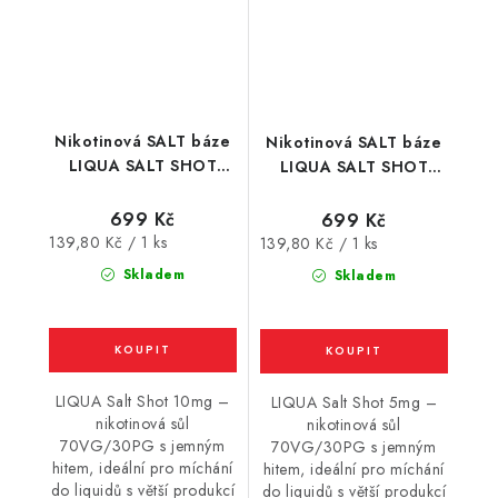
Nikotinová SALT báze
Nikotinová SALT báze
LIQUA SALT SHOT
LIQUA SALT SHOT
(70VG/30PG) : 5x10ml
(70VG/30PG) : 5x10ml
/ 10mg
/ 5mg
699 Kč
699 Kč
Měrná
139,80 Kč / 1 ks
Měrná
139,80 Kč / 1 ks
cena:
cena:
Skladem
Skladem
LIQUA Salt Shot 10mg –
LIQUA Salt Shot 5mg –
nikotinová sůl
nikotinová sůl
70VG/30PG s jemným
70VG/30PG s jemným
hitem, ideální pro míchání
hitem, ideální pro míchání
do liquidů s větší produkcí
do liquidů s větší produkcí