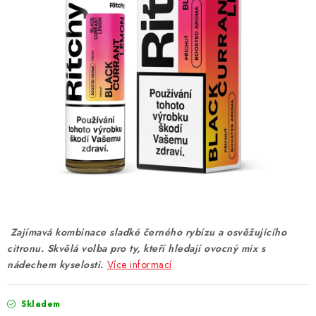
DÁRKOVÉ VOUCHERY
ATOMIZÉRY A CARTRIDGE
DIY
BATERIE A NABÍJEČKY
GRIPY & MODY
JEDNORÁZOVÉ A DOBÍJECÍ E-CIGARETY
NIKOTINOVÝ FILM
Zajímavá kombinace sladké černého rybízu a osvěžujícího
citronu. Skvělá volba pro ty, kteří hledají ovocný mix s
PŘÍSLUŠENSTVÍ
nádechem kyselosti.
Více informací
ZNAČKY
Skladem