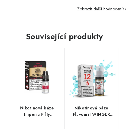
Zobrazit další hodnocení
Související produkty
Nikotinová báze
Nikotinová báze
Imperia Fifty
Flavourit WINGER
(50VG/50PG) : 5x10ml
(50VG/50PG) 10ml /
/ 15mg
12mg