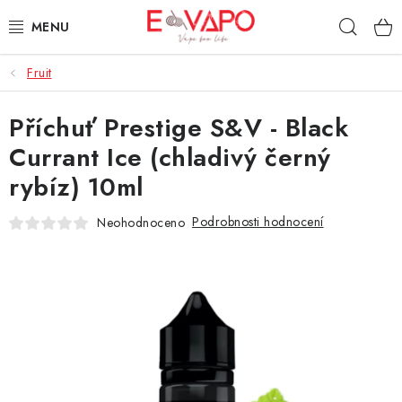
Přejít
Hleda
na
obsah
Fruit
3D TISK
Příchuť Prestige S&V - Black
TIPY ZA DOBROU CENU
Currant Ice (chladivý černý
AROMATA A PŘÍCHUTĚ
rybíz) 10ml
BÁZE
Podrobnosti hodnocení
Neohodnoceno
E-LIQUIDY
E-CIGARETY
NIKOTINOVÉ SÁČKY