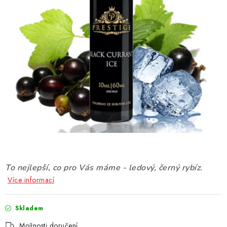
DÁRKOVÉ VOUCHERY
ATOMIZÉRY A CARTRIDGE
DIY
BATERIE A NABÍJEČKY
GRIPY & MODY
JEDNORÁZOVÉ A DOBÍJECÍ E-CIGARETY
NIKOTINOVÝ FILM
To nejlepší, co pro Vás máme - ledový, černý rybíz.
Více informací
PŘÍSLUŠENSTVÍ
Skladem
ZNAČKY
Možnosti doručení