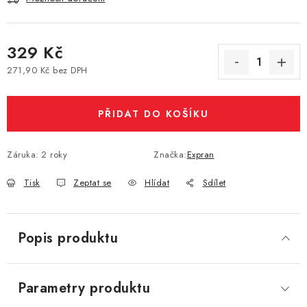
Vše o nákupu
Jak reklamovat či vrátit zboží
Recenze
Kontakty
Prodejny
Volná místa
329 Kč
271,90 Kč bez DPH
Měrná cena:
PŘIDAT DO KOŠÍKU
Záruka
:
2 roky
Značka:
Expran
Tisk
Zeptat se
Hlídat
Sdílet
Popis produktu
Parametry produktu