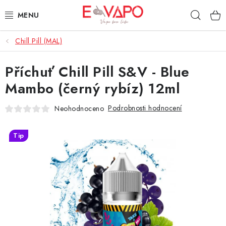
Přejít
Hleda
na
obsah
Chill Pill (MAL)
3D TISK
Příchuť Chill Pill S&V - Blue
TIPY ZA DOBROU CENU
Mambo (černý rybíz) 12ml
AROMATA A PŘÍCHUTĚ
Podrobnosti hodnocení
Neohodnoceno
BÁZE
Tip
E-LIQUIDY
E-CIGARETY
NIKOTINOVÉ SÁČKY