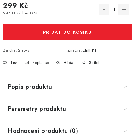
299 Kč
Vše o nákupu
Jak reklamovat či vrátit zboží
Recenze
247,11 Kč bez DPH
Kontakty
Prodejny
Volná místa
Měrná cena:
PŘIDAT DO KOŠÍKU
Záruka
:
2 roky
Značka:
Chill Pill
Tisk
Zeptat se
Hlídat
Sdílet
Popis produktu
Parametry produktu
Hodnocení produktu (0)