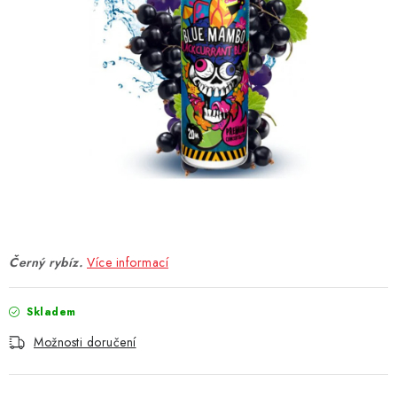
DÁRKOVÉ VOUCHERY
ATOMIZÉRY A CARTRIDGE
DIY
BATERIE A NABÍJEČKY
GRIPY & MODY
JEDNORÁZOVÉ A DOBÍJECÍ E-CIGARETY
Černý rybíz.
Více informací
NIKOTINOVÝ FILM
Skladem
PŘÍSLUŠENSTVÍ
Možnosti doručení
ZNAČKY