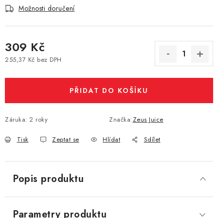
Možnosti doručení
Vše o nákupu
Jak reklamovat či vrátit zboží
Recenze
Kontakty
Prodejny
Volná místa
309 Kč
255,37 Kč bez DPH
Měrná cena:
PŘIDAT DO KOŠÍKU
Záruka
:
2 roky
Značka:
Zeus Juice
Tisk
Zeptat se
Hlídat
Sdílet
Popis produktu
Parametry produktu