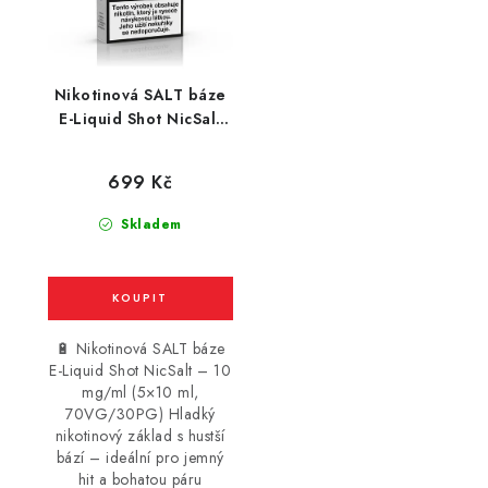
Nikotinová SALT báze
E-Liquid Shot NicSalt
(70VG/30PG) : 5x10ml
/ 10mg
699 Kč
Skladem
🔋 Nikotinová SALT báze
E-Liquid Shot NicSalt – 10
mg/ml (5×10 ml,
70VG/30PG) Hladký
nikotinový základ s hustší
bází – ideální pro jemný
hit a bohatou páru