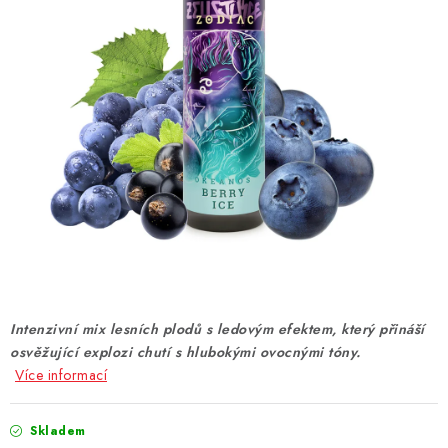
DÁRKOVÉ VOUCHERY
ATOMIZÉRY A CARTRIDGE
DIY
BATERIE A NABÍJEČKY
GRIPY & MODY
JEDNORÁZOVÉ A DOBÍJECÍ E-CIGARETY
NIKOTINOVÝ FILM
Intenzivní mix lesních plodů s ledovým efektem, který přináší
osvěžující explozi chutí s hlubokými ovocnými tóny.
PŘÍSLUŠENSTVÍ
Více informací
ZNAČKY
Skladem