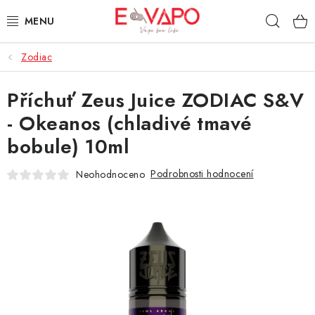
Přejít
Hleda
na
obsah
Zodiac
3D TISK
Příchuť Zeus Juice ZODIAC S&V
TIPY ZA DOBROU CENU
- Okeanos (chladivé tmavé
AROMATA A PŘÍCHUTĚ
bobule) 10ml
BÁZE
Podrobnosti hodnocení
Neohodnoceno
E-LIQUIDY
E-CIGARETY
NIKOTINOVÉ SÁČKY