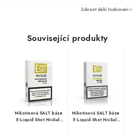
Zobrazit další hodnocení
Související produkty
Nikotinová SALT báze
Nikotinová SALT báze
E-Liquid Shot NicSalt
E-Liquid Shot NicSalt
(50VG/50PG) : 5x10ml
(50VG/50PG) : 5x10ml
/ 20mg
/ 10mg