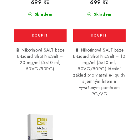
699 Kč
699 Kč
Skladem
Skladem
🔋 Nikotinová SALT báze
🔋 Nikotinová SALT báze
E-Liquid Shot NicSalt –
E-Liquid Shot NicSalt – 10
20 mg/ml (5×10 ml,
mg/ml (5×10 ml,
50VG/50PG)
50VG/50PG) Ideální
základ pro vlastní e-liquidy
s jemným hitem a
vyváženým poměrem
PG/VG