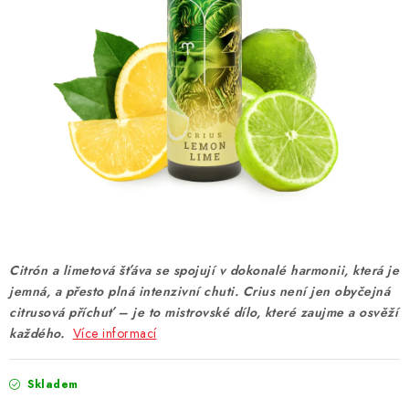
DÁRKOVÉ VOUCHERY
ATOMIZÉRY A CARTRIDGE
DIY
BATERIE A NABÍJEČKY
GRIPY & MODY
JEDNORÁZOVÉ A DOBÍJECÍ E-CIGARETY
Citrón a limetová šťáva se spojují v dokonalé harmonii, která je
NIKOTINOVÝ FILM
jemná, a přesto plná intenzivní chuti. Crius není jen obyčejná
citrusová příchuť – je to mistrovské dílo, které zaujme a osvěží
každého.
PŘÍSLUŠENSTVÍ
Více informací
ZNAČKY
Skladem