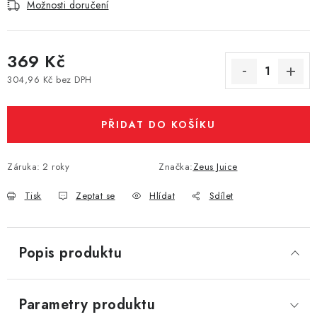
Možnosti doručení
Vše o nákupu
Jak reklamovat či vrátit zboží
Recenze
Kontakty
Prodejny
Volná místa
369 Kč
304,96 Kč bez DPH
Měrná cena:
PŘIDAT DO KOŠÍKU
Záruka
:
2 roky
Značka:
Zeus Juice
Tisk
Zeptat se
Hlídat
Sdílet
Popis produktu
Parametry produktu