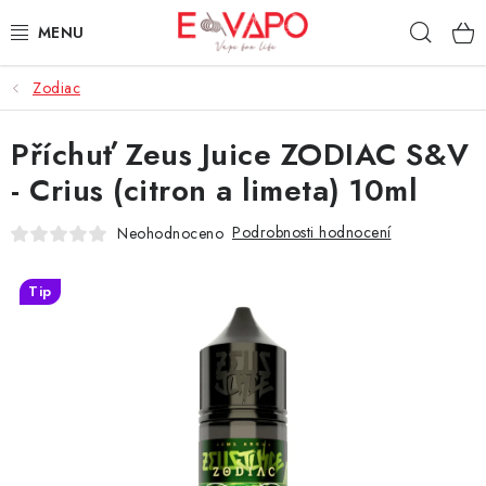
Přejít
Hleda
na
obsah
Zodiac
3D TISK
Příchuť Zeus Juice ZODIAC S&V
TIPY ZA DOBROU CENU
- Crius (citron a limeta) 10ml
AROMATA A PŘÍCHUTĚ
Podrobnosti hodnocení
Neohodnoceno
BÁZE
Tip
E-LIQUIDY
E-CIGARETY
NIKOTINOVÉ SÁČKY