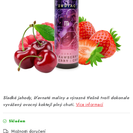
DÁRKOVÉ VOUCHERY
ATOMIZÉRY A CARTRIDGE
DIY
BATERIE A NABÍJEČKY
GRIPY & MODY
JEDNORÁZOVÉ A DOBÍJECÍ E-CIGARETY
NIKOTINOVÝ FILM
Sladké jahody, šťavnaté maliny a výrazné třešně tvoří dokonale
vyvážený ovocný koktejl plný chuti.
Více informací
PŘÍSLUŠENSTVÍ
Skladem
ZNAČKY
Možnosti doručení