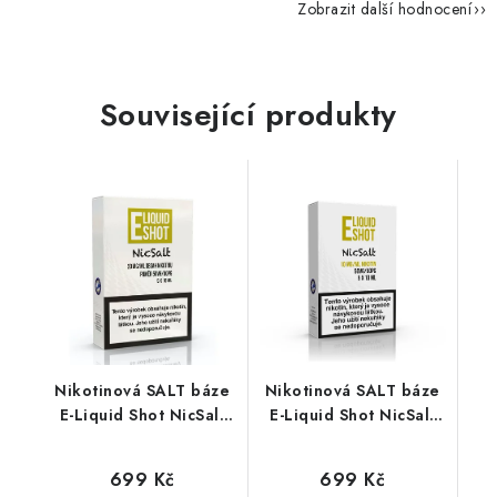
Zobrazit další hodnocení
Související produkty
Nikotinová SALT báze
Nikotinová SALT báze
E-Liquid Shot NicSalt
E-Liquid Shot NicSalt
(50VG/50PG) : 5x10ml
(50VG/50PG) : 5x10ml
/ 20mg
/ 10mg
699 Kč
699 Kč