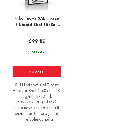
Nikotinová SALT báze
E-Liquid Shot NicSalt
(70VG/30PG) : 5x10ml
/ 10mg
699 Kč
Skladem
🔋 Nikotinová SALT báze
E-Liquid Shot NicSalt – 10
mg/ml (5×10 ml,
70VG/30PG) Hladký
nikotinový základ s hustší
bází – ideální pro jemný
hit a bohatou páru