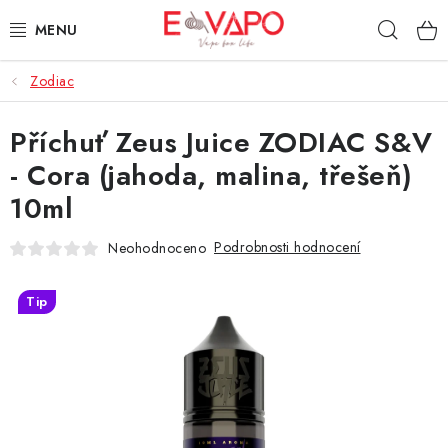
Přejít
Hleda
na
obsah
Zodiac
3D TISK
Příchuť Zeus Juice ZODIAC S&V
TIPY ZA DOBROU CENU
- Cora (jahoda, malina, třešeň)
AROMATA A PŘÍCHUTĚ
10ml
BÁZE
Podrobnosti hodnocení
Neohodnoceno
E-LIQUIDY
Tip
E-CIGARETY
NIKOTINOVÉ SÁČKY