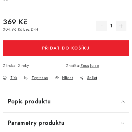
Vše o nákupu
Jak reklamovat či vrátit zboží
Recenze
Kontakty
Prodejny
Volná místa
369 Kč
304,96 Kč bez DPH
Měrná cena:
PŘIDAT DO KOŠÍKU
Záruka
:
2 roky
Značka:
Zeus Juice
Tisk
Zeptat se
Hlídat
Sdílet
Popis produktu
Parametry produktu