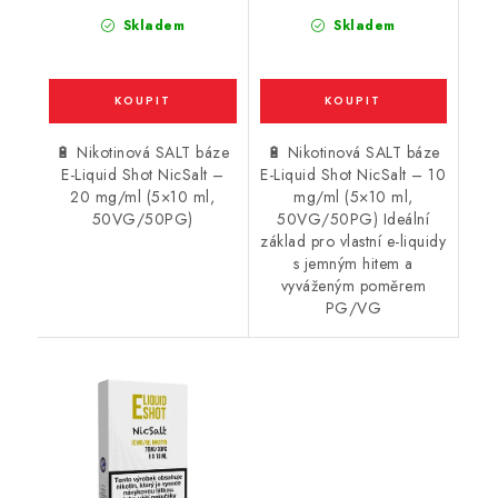
Skladem
Skladem
🔋 Nikotinová SALT báze
🔋 Nikotinová SALT báze
E-Liquid Shot NicSalt –
E-Liquid Shot NicSalt – 10
20 mg/ml (5×10 ml,
mg/ml (5×10 ml,
50VG/50PG)
50VG/50PG) Ideální
základ pro vlastní e-liquidy
s jemným hitem a
vyváženým poměrem
PG/VG