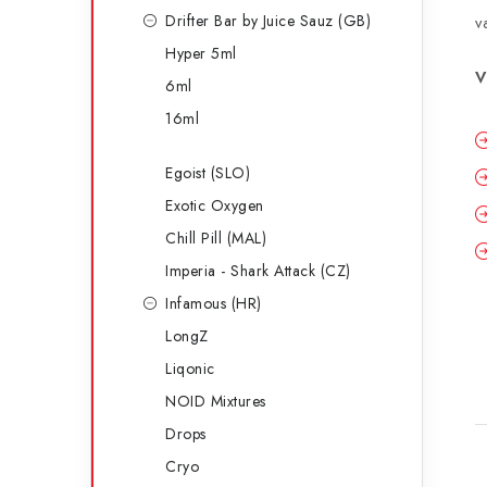
Drifter Bar by Juice Sauz (GB)
v
Hyper 5ml
V
6ml
16ml
Egoist (SLO)
Exotic Oxygen
Chill Pill (MAL)
Imperia - Shark Attack (CZ)
Infamous (HR)
LongZ
Liqonic
NOID Mixtures
Drops
Cryo