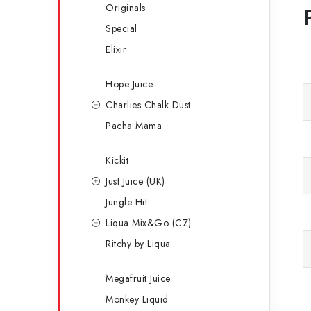
Originals
Special
Elixir
Hope Juice
Charlies Chalk Dust
Pacha Mama
Kickit
Just Juice (UK)
Jungle Hit
Liqua Mix&Go (CZ)
Ritchy by Liqua
Megafruit Juice
Monkey Liquid