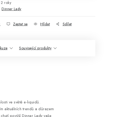
2 roky
:
Dinner Lady
k
Zeptat se
Hlídat
Sdílet
skuze
Související produkty
losti ve světě e-liquidů.
ím aktuálních trendů a důrazem
 chutí povýší Dinner Lady vaše