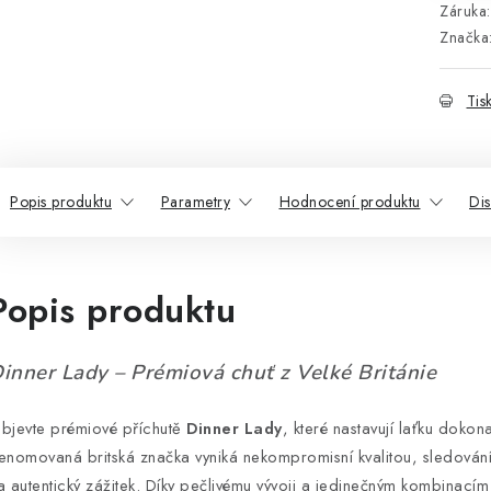
Záruka
:
Značka
Tis
Popis produktu
Parametry
Hodnocení produktu
Di
Popis produktu
inner Lady – Prémiová chuť z Velké Británie
bjevte prémiové příchutě
Dinner Lady
, které nastavují laťku dokona
enomovaná britská značka vyniká nekompromisní kvalitou, sledován
a autentický zážitek. Díky pečlivému vývoji a jedinečným kombinacím