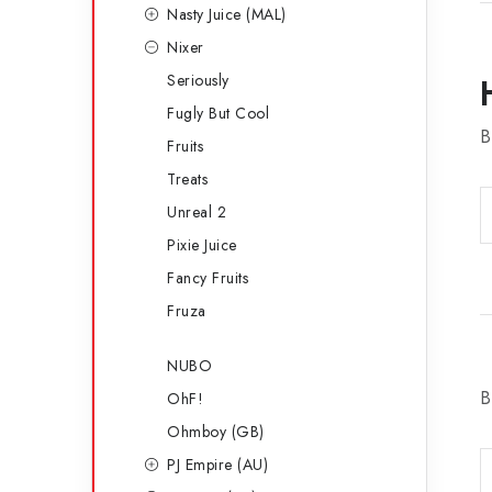
Nasty Juice (MAL)
Nixer
Seriously
Fugly But Cool
B
Fruits
Treats
Unreal 2
Pixie Juice
Fancy Fruits
Fruza
NUBO
B
OhF!
Ohmboy (GB)
PJ Empire (AU)