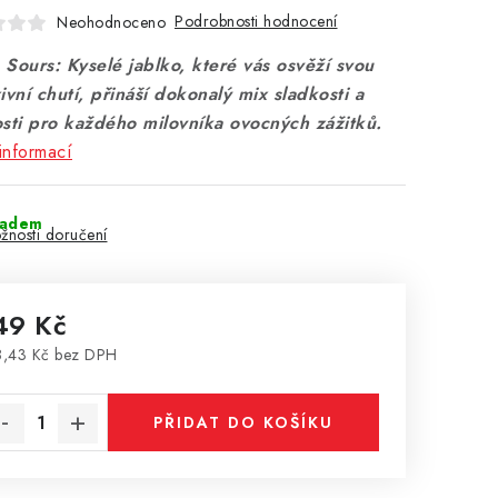
Podrobnosti hodnocení
Neohodnoceno
Sours: Kyselé jablko, které vás osvěží svou
ivní chutí, přináší dokonalý mix sladkosti a
osti pro každého milovníka ovocných zážitků.
informací
ladem
žnosti doručení
49 Kč
,43 Kč bez DPH
rná cena:
PŘIDAT DO KOŠÍKU