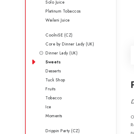
Solo Juice
Platinum Tobaccos
Wailani Juice
CoolniSE (CZ)
Core by Dinner Lady (UK)
Dinner Lady (UK)
Sweets
Desserts
Tuck Shop
Fruits
Tobacco
D
Ice
Moments
O
R
Drippin Party (CZ)
n