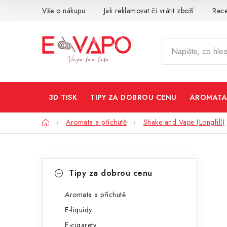
Přejít
Vše o nákupu
Jak reklamovat či vrátit zboží
Rec
na
obsah
3D TISK
TIPY ZA DOBROU CENU
AROMATA
Domů
Aromata a příchutě
Shake and Vape (Longfill)
P
K
Přeskočit
Tipy za dobrou cenu
kategorie
a
o
t
Aromata a příchutě
s
E-liquidy
e
t
E-cigarety