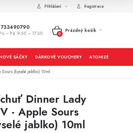
Přihlášení
Registrace
733490790
Prázdný košík
Po – Pá: 9:30 – 17:30
NÁKUPNÍ
KOŠÍK
INOVÉ SÁČKY
DÁRKOVÉ VOUCHERY
ATOMIZÉRY A CART
 Sours (kyselé jablko) 10ml
íchuť Dinner Lady
V - Apple Sours
yselé jablko) 10ml