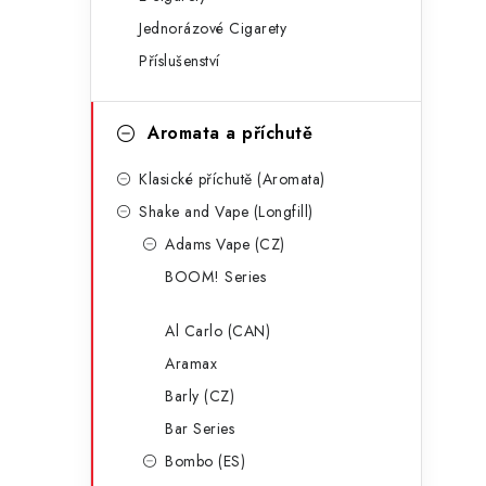
g
r
Jednorázové Cigarety
o
Příslušenství
a
r
n
i
Aromata a příchutě
e
n
Klasické příchutě (Aromata)
í
Shake and Vape (Longfill)
p
Adams Vape (CZ)
a
BOOM! Series
n
Al Carlo (CAN)
e
Aramax
l
Barly (CZ)
Bar Series
Bombo (ES)