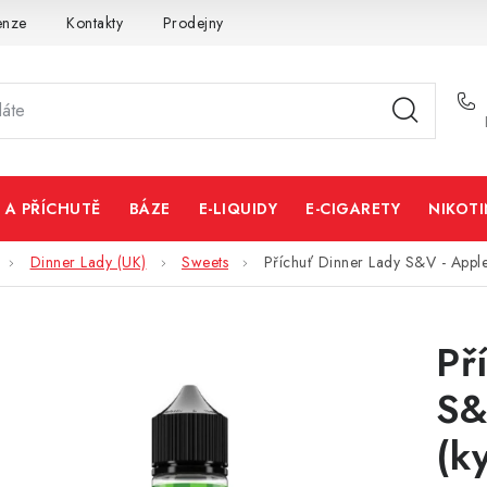
enze
Kontakty
Prodejny
Volná místa
 A PŘÍCHUTĚ
BÁZE
E-LIQUIDY
E-CIGARETY
NIKOT
Dinner Lady (UK)
Sweets
Příchuť Dinner Lady S&V - Apple
Př
S&
(k