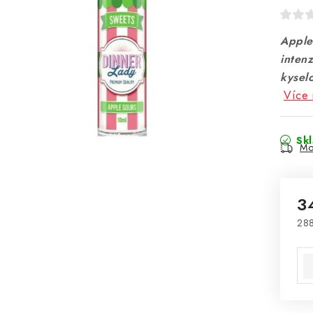
Apple 
intenz
kysel
Více 
Sk
Mo
3
288
Mě