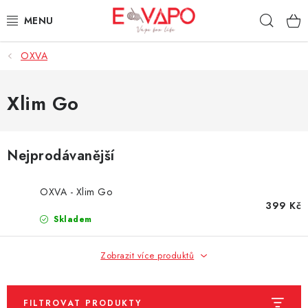
Přejít
Hleda
na
obsah
OXVA
3D TISK
TIPY ZA DOBROU CENU
Xlim Go
AROMATA A PŘÍCHUTĚ
Nejprodávanější
BÁZE
OXVA - Xlim Go
E-LIQUIDY
399 Kč
Skladem
E-CIGARETY
Zobrazit více produktů
NIKOTINOVÉ SÁČKY
FILTROVAT PRODUKTY