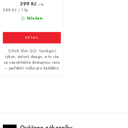
399 Kč
/ ks
Vše o nákupu
Jak reklamovat či vrátit zboží
Recenze
Měrná
399 Kč / 1 ks
cena:
Kontakty
Prodejny
Volná místa
Skladem
OXVA Xlim GO: Vynikající
výkon, stylový design, a to vše
za neuvěřitelně dostupnou cenu
– perfektní volba pro každého.
O
v
l
á
d
Ověřeno zákazníky