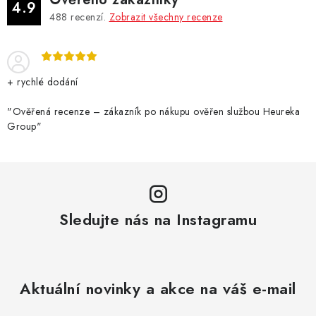
a
4.9
488
recenzí.
Zobrazit všechny recenze
c
í
p
r
+ rychlé dodání
v
k
"Ověřená recenze – zákazník po nákupu ověřen službou Heureka
Group"
y
v
ý
p
i
Sledujte nás na Instagramu
s
u
Aktuální novinky a akce na váš e-mail