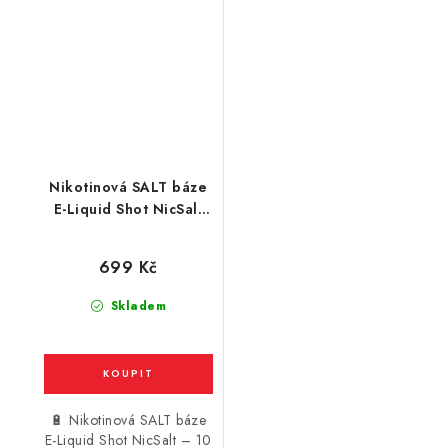
Nikotinová SALT báze
E-Liquid Shot NicSalt
(70VG/30PG) : 5x10ml
/ 10mg
699 Kč
Skladem
🔋 Nikotinová SALT báze
E-Liquid Shot NicSalt – 10