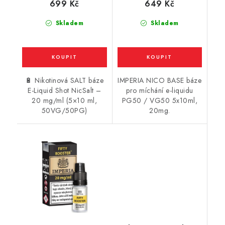
699 Kč
649 Kč
Skladem
Skladem
🔋 Nikotinová SALT báze
IMPERIA NICO BASE báze
E-Liquid Shot NicSalt –
pro míchání e-liquidu
20 mg/ml (5×10 ml,
PG50 / VG50 5x10ml,
50VG/50PG)
20mg.