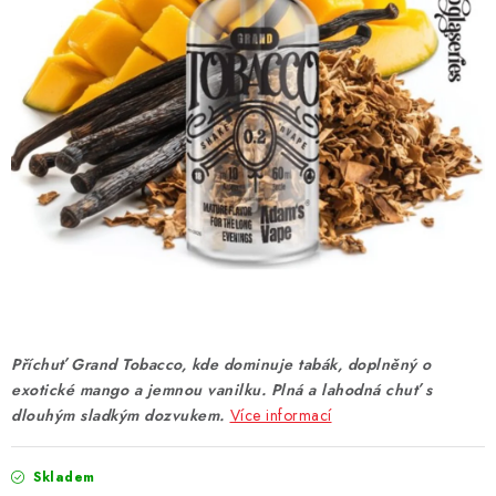
DÁRKOVÉ VOUCHERY
ATOMIZÉRY A CARTRIDGE
DIY
BATERIE A NABÍJEČKY
GRIPY & MODY
JEDNORÁZOVÉ A DOBÍJECÍ E-CIGARETY
NIKOTINOVÝ FILM
Příchuť Grand Tobacco, kde dominuje tabák, doplněný o
exotické mango a jemnou vanilku. Plná a lahodná chuť s
PŘÍSLUŠENSTVÍ
dlouhým sladkým dozvukem.
Více informací
ZNAČKY
Skladem