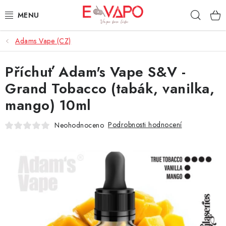
Přejít
Hleda
na
obsah
Adams Vape (CZ)
3D TISK
Příchuť Adam's Vape S&V -
TIPY ZA DOBROU CENU
Grand Tobacco (tabák, vanilka,
AROMATA A PŘÍCHUTĚ
mango) 10ml
BÁZE
Podrobnosti hodnocení
Neohodnoceno
E-LIQUIDY
E-CIGARETY
NIKOTINOVÉ SÁČKY