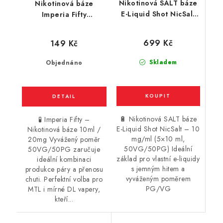
Nikotinová SALT báze
Nikotinová báze
E-Liquid Shot NicSalt
Imperia Fifty
(50VG/50PG) : 5x10ml
(50VG/50PG) : 10ml /
/ 10mg
20mg
699 Kč
149 Kč
Skladem
Objednáno
🔋 Nikotinová SALT báze
🧪 Imperia Fifty –
E-Liquid Shot NicSalt – 10
Nikotinová báze 10ml /
mg/ml (5×10 ml,
20mg Vyvážený poměr
50VG/50PG) Ideální
50VG/50PG zaručuje
základ pro vlastní e-liquidy
ideální kombinaci
s jemným hitem a
produkce páry a přenosu
vyváženým poměrem
chuti. Perfektní volba pro
PG/VG
MTL i mírné DL vapery,
kteří...