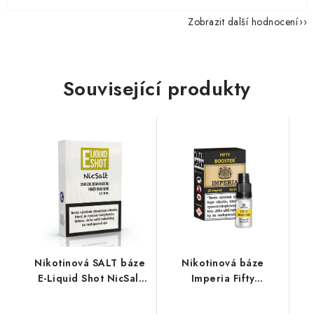
Zobrazit další hodnocení
Související produkty
Nikotinová SALT báze
Nikotinová báze
E-Liquid Shot NicSalt
Imperia Fifty
(50VG/50PG) : 5x10ml
(50VG/50PG) : 5x10ml
/ 20mg
/ 20mg