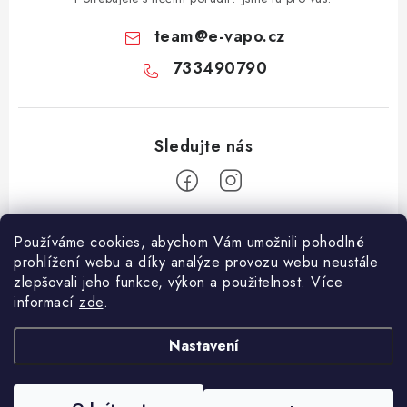
team
@
e-vapo.cz
733490790
Z
Používáme cookies, abychom Vám umožnili pohodlné
á
prohlížení webu a díky analýze provozu webu neustále
Facebook
p
zlepšovali jeho funkce, výkon a použitelnost. Více
informací
zde
.
a
Informace pro vás
t
Nastavení
í
Vše o nákupu
Copyright 2026
E-Vapo.cz
. Všechna práva vyhrazena.
Upravit nastavení
Jak reklamovat či vrátit zboží
cookies