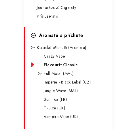
g
r
Jednorázové Cigarety
o
Příslušenství
a
r
n
i
Aromata a příchutě
e
n
Klasické příchutě (Aromata)
í
Crazy Vape
p
Flavourit Classic
a
Full Moon (MAL)
Imperia - Black Label (CZ)
n
Jungle Wave (MAL)
e
Sun Tea (FR)
l
T-juice (UK)
Vampire Vape (UK)