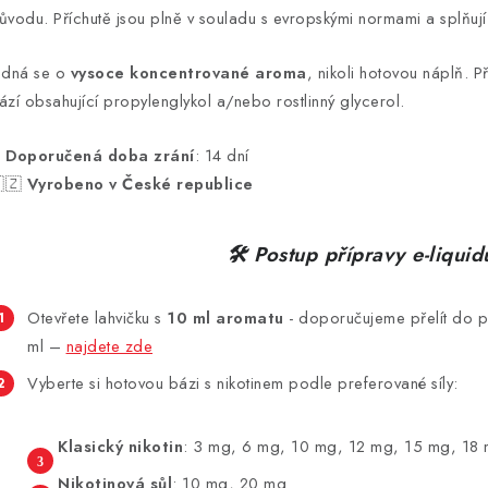
ůvodu. Příchutě jsou plně v souladu s evropskými normami a splňují
edná se o
vysoce koncentrované aroma
, nikoli hotovou náplň. P
ází obsahující propylenglykol a/nebo rostlinný glycerol.
⏳
Doporučená doba zrání
: 14 dní
🇿
Vyrobeno v České republice
🛠 Postup přípravy e-liquid
Otevřete lahvičku s
10 ml aromatu
-
doporučujeme přelít do p
ml –
najdete zde
Vyberte si hotovou bázi s nikotinem podle preferované síly:
Klasický nikotin
: 3 mg, 6 mg, 10 mg, 12 mg, 15 mg, 18
Nikotinová sůl
: 10 mg, 20 mg