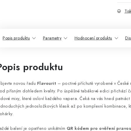
Tis
Popis produktu
Parametry
Hodnocení produktu
Di
Popis produktu
bjevte novou řadu
Flavourit
– poctivé příchutě vyrobené v České r
od přísným dohledem kvality. Po úspěšné tabákové edici přichází ča
edové mixy, které osloví každého vapera. Čeká na vás hned patnáct
ednoduchých jednosložkových klasik až po komplexní kombinace, kte
ohárky.
aždé balení je opatřeno unikátním
QR kódem pro ověření pravos