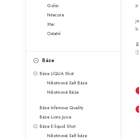
p
Golisi
Nitecore
J
Xtar
b
Ostatní

Báze
Báze LIQUA Shot
Nikotinová Salt Báze
Nikotinová Báze
Báze Infamous Quality
Báze Lions Juice
Báze E-liquid Shot
Nikotinové Salt báze