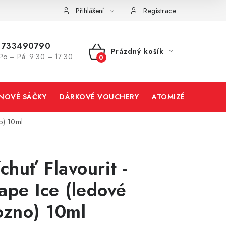
Přihlášení
Registrace
733490790
Prázdný košík
Po – Pá: 9:30 – 17:30
NÁKUPNÍ
KOŠÍK
INOVÉ SÁČKY
DÁRKOVÉ VOUCHERY
ATOMIZÉRY A CART
no) 10ml
íchuť Flavourit -
ape Ice (ledové
ozno) 10ml