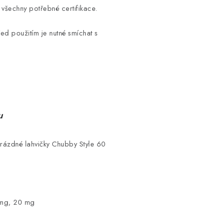
 všechny potřebné certifikace.
řed použitím je nutné smíchat s
u
rázdné lahvičky Chubby Style 60
 mg, 20 mg