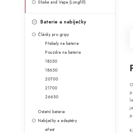
Shake and Vape (Longfill)
Baterie a nabíječky
Články pro gripy
Přebaly na baterie
Pouzdra na baterie
18350
18650
20700
O
21700
p
26650
l
j
Ostatní baterie
p
Nabíječky a adaptéry
eFest
K