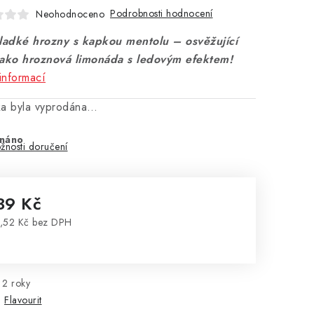
Podrobnosti hodnocení
Neohodnoceno
Sladké hrozny s kapkou mentolu – osvěžující
jako hroznová limonáda s ledovým efektem!
informací
ka byla vyprodána…
náno
žnosti doručení
39 Kč
,52 Kč bez DPH
rná cena:
2 roky
:
Flavourit