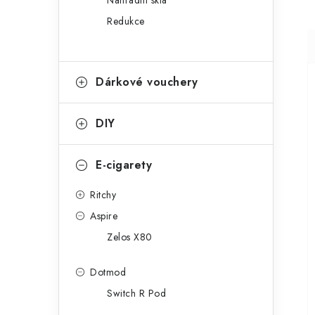
Náhradní skla
Redukce
Dárkové vouchery
DIY
E-cigarety
Ritchy
Aspire
Zelos X80
Dotmod
Switch R Pod