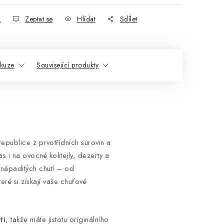
k
Zeptat se
Hlídat
Sdílet
skuze
Související produkty
epublice z prvotřídních surovin a
s i na ovocné koktejly, dezerty a
 nápaditých chutí – od
ré si získají vaše chuťové
ti
, takže máte jistotu originálního