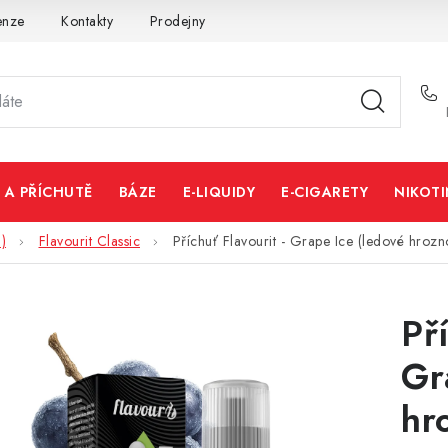
enze
Kontakty
Prodejny
Volná místa
 A PŘÍCHUTĚ
BÁZE
E-LIQUIDY
E-CIGARETY
NIKOT
)
Flavourit Classic
Příchuť Flavourit - Grape Ice (ledové hroz
Př
Gr
hr