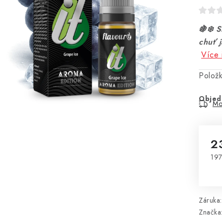
🍇❄️ 
chuť 
Více 
Polož
Objed
Mo
2
197
Mě
Záruka
:
Značka