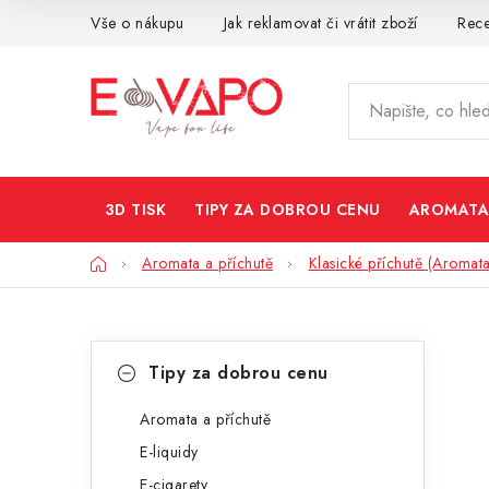
Přejít
Vše o nákupu
Jak reklamovat či vrátit zboží
Rec
na
obsah
3D TISK
TIPY ZA DOBROU CENU
AROMATA
Domů
Aromata a příchutě
Klasické příchutě (Aromata
P
K
Přeskočit
Tipy za dobrou cenu
kategorie
a
o
t
Aromata a příchutě
s
E-liquidy
e
t
E-cigarety