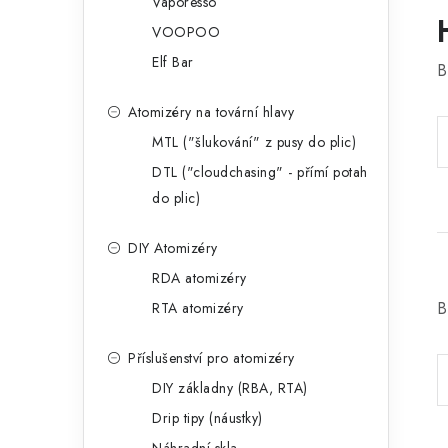
Vaporesso
VOOPOO
Elf Bar
B
Atomizéry na tovární hlavy
MTL ("šlukování" z pusy do plic)
DTL ("cloudchasing" - přímí potah
do plic)
DIY Atomizéry
RDA atomizéry
B
RTA atomizéry
Příslušenství pro atomizéry
DIY základny (RBA, RTA)
Drip tipy (náustky)