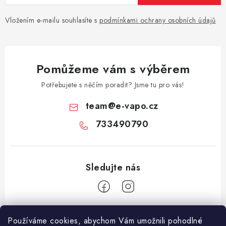
Vložením e-mailu souhlasíte s
podmínkami ochrany osobních údajů
Pomůžeme vám s výběrem
Potřebujete s něčím poradit? Jsme tu pro vás!
team
@
e-vapo.cz
733490790
Z
Používáme cookies, abychom Vám umožnili pohodlné