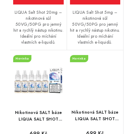
LIQUA Salt Shot 20mg –
LIQUA Salt Shot 5mg –
nikotinová sůl
nikotinová sůl
50VG/50PG pro jemný
50VG/50PG pro jemný
hit a rychlý nástup nikotinu.
hit a rychlý nástup nikotinu.
Ideální pro míchání
Ideální pro míchání
vlastních e-liquidů.
vlastních e-liquidů.
Novinka
Novinka
Nikotinová SALT báze
Nikotinová SALT báze
LIQUA SALT SHOT
LIQUA SALT SHOT
(50VG/50PG) : 5x10ml
(50VG/50PG) : 5x10ml
/ 15mg
/ 10mg
699 Kč
699 Kč