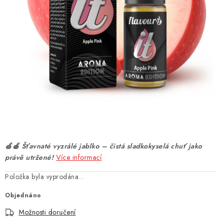
DÁRKOVÉ VOUCHERY
ATOMIZÉRY A CARTRIDGE
DIY
BATERIE A NABÍJEČKY
GRIPY & MODY
JEDNORÁZOVÉ A DOBÍJECÍ E-CIGARETY
🍏🍎 Šťavnaté vyzrálé jablko – čistá sladkokyselá chuť jako
NIKOTINOVÝ FILM
právě utržené!
Více informací
Položka byla vyprodána…
PŘÍSLUŠENSTVÍ
Objednáno
ZNAČKY
Možnosti doručení