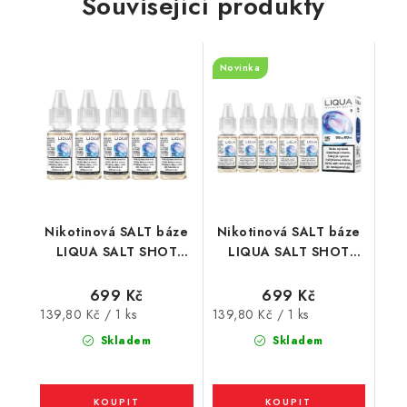
Související produkty
Novinka
Nikotinová SALT báze
Nikotinová SALT báze
LIQUA SALT SHOT
LIQUA SALT SHOT
(50VG/50PG) : 5x10ml
(50VG/50PG) : 5x10ml
/ 20mg
/ 5mg
699 Kč
699 Kč
Měrná
Měrná
139,80 Kč / 1 ks
139,80 Kč / 1 ks
cena:
cena:
Skladem
Skladem