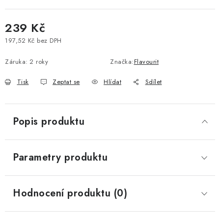
Vše o nákupu
Jak reklamovat či vrátit zboží
Recenze
239 Kč
Kontakty
Prodejny
Volná místa
197,52 Kč bez DPH
Měrná cena:
Záruka
:
2 roky
Značka:
Flavourit
Tisk
Zeptat se
Hlídat
Sdílet
Popis produktu
Parametry produktu
Hodnocení produktu (0)