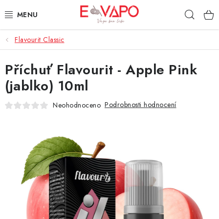
Přejít
Hleda
na
obsah
Flavourit Classic
3D TISK
Příchuť Flavourit - Apple Pink
TIPY ZA DOBROU CENU
(jablko) 10ml
AROMATA A PŘÍCHUTĚ
Podrobnosti hodnocení
Neohodnoceno
BÁZE
E-LIQUIDY
E-CIGARETY
NIKOTINOVÉ SÁČKY