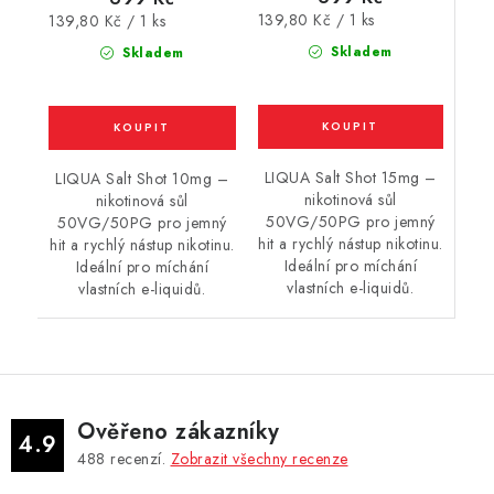
Měrná
Měrná
139,80 Kč / 1 ks
139,80 Kč / 1 ks
cena:
cena:
Skladem
Skladem
LIQUA Salt Shot 15mg –
LIQUA Salt Shot 10mg –
nikotinová sůl
nikotinová sůl
50VG/50PG pro jemný
50VG/50PG pro jemný
hit a rychlý nástup nikotinu.
hit a rychlý nástup nikotinu.
Ideální pro míchání
Ideální pro míchání
vlastních e-liquidů.
vlastních e-liquidů.
Ověřeno zákazníky
4.9
488
recenzí.
Zobrazit všechny recenze