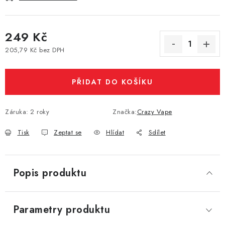
Vše o nákupu
Jak reklamovat či vrátit zboží
Recenze
Kontakty
Prodejny
Volná místa
249 Kč
205,79 Kč bez DPH
Měrná cena:
PŘIDAT DO KOŠÍKU
Záruka
:
2 roky
Značka:
Crazy Vape
Tisk
Zeptat se
Hlídat
Sdílet
Popis produktu
Parametry produktu