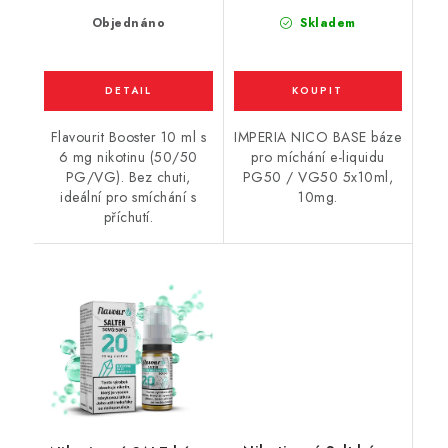
Objednáno
Skladem
Flavourit Booster 10 ml s
IMPERIA NICO BASE báze
6 mg nikotinu (50/50
pro míchání e-liquidu
PG/VG). Bez chuti,
PG50 / VG50 5x10ml,
ideální pro smíchání s
10mg.
příchutí.