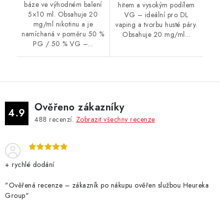
báze ve výhodném balení
hitem a vysokým podílem
5×10 ml. Obsahuje 20
VG – ideální pro DL
mg/ml nikotinu a je
vaping a tvorbu husté páry.
namíchaná v poměru 50 %
Obsahuje 20 mg/ml...
PG / 50 % VG –...
Ověřeno zákazníky
4.9
488
recenzí.
Zobrazit všechny recenze
+ rychlé dodání
"Ověřená recenze – zákazník po nákupu ověřen službou Heureka
Group"