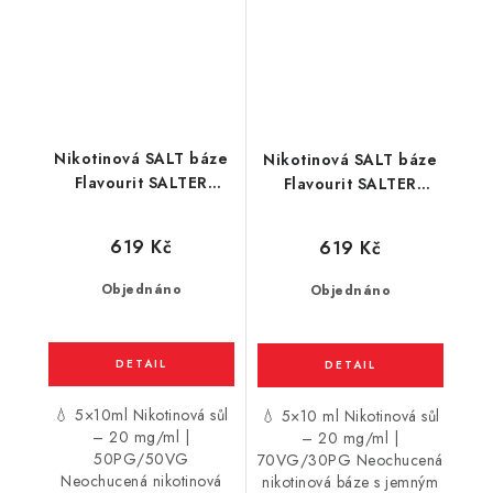
Nikotinová SALT báze
Nikotinová SALT báze
Flavourit SALTER
Flavourit SALTER
(50VG/50PG) 5 x 10ml
(70VG/30PG) 5 x 10ml
/ 20mg
/ 20mg
619 Kč
619 Kč
Objednáno
Objednáno
💧 5×10ml Nikotinová sůl
💧 5×10 ml Nikotinová sůl
– 20 mg/ml |
– 20 mg/ml |
50PG/50VG
70VG/30PG Neochucená
Neochucená nikotinová
nikotinová báze s jemným