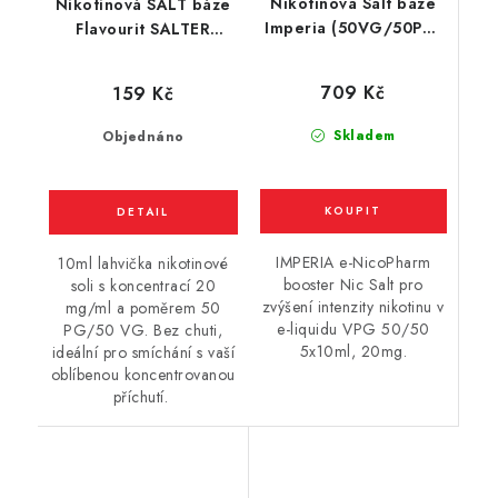
Nikotinová Salt báze
Nikotinová SALT báze
Imperia (50VG/50PG)
Flavourit SALTER
5x10ml / 20mg
(50VG/50PG) 10ml /
20mg
709 Kč
159 Kč
Skladem
Objednáno
IMPERIA e-NicoPharm
10ml lahvička nikotinové
booster Nic Salt pro
soli s koncentrací 20
zvýšení intenzity nikotinu v
mg/ml a poměrem 50
e-liquidu VPG 50/50
PG/50 VG. Bez chuti,
5x10ml, 20mg.
ideální pro smíchání s vaší
oblíbenou koncentrovanou
příchutí.