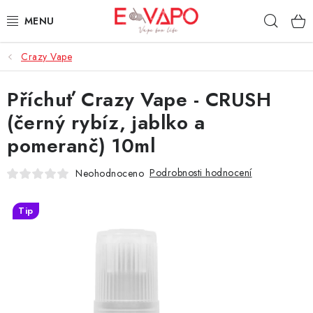
Přejít
Hleda
na
obsah
Crazy Vape
3D TISK
Příchuť Crazy Vape - CRUSH
TIPY ZA DOBROU CENU
(černý rybíz, jablko a
AROMATA A PŘÍCHUTĚ
pomeranč) 10ml
BÁZE
Podrobnosti hodnocení
Neohodnoceno
E-LIQUIDY
Tip
E-CIGARETY
NIKOTINOVÉ SÁČKY