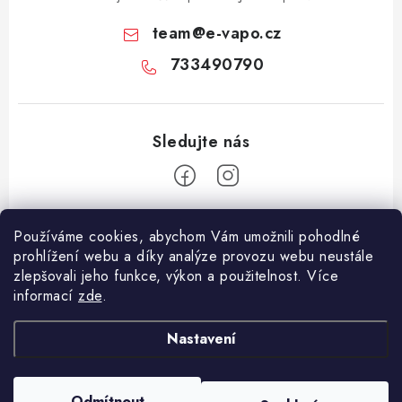
team
@
e-vapo.cz
733490790
Z
Používáme cookies, abychom Vám umožnili pohodlné
á
prohlížení webu a díky analýze provozu webu neustále
Facebook
p
zlepšovali jeho funkce, výkon a použitelnost. Více
informací
zde
.
a
Informace pro vás
t
Nastavení
í
Vše o nákupu
Copyright 2026
E-Vapo.cz
. Všechna práva vyhrazena.
Upravit nastavení
Jak reklamovat či vrátit zboží
cookies
Odmítnout