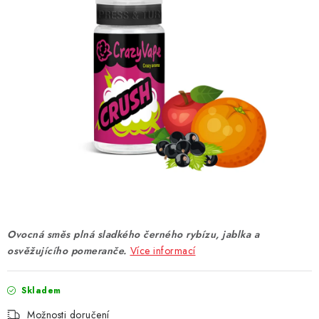
DÁRKOVÉ VOUCHERY
ATOMIZÉRY A CARTRIDGE
DIY
BATERIE A NABÍJEČKY
GRIPY & MODY
JEDNORÁZOVÉ A DOBÍJECÍ E-CIGARETY
NIKOTINOVÝ FILM
Ovocná směs plná sladkého černého rybízu, jablka a
osvěžujícího pomeranče.
Více informací
PŘÍSLUŠENSTVÍ
Skladem
ZNAČKY
Možnosti doručení