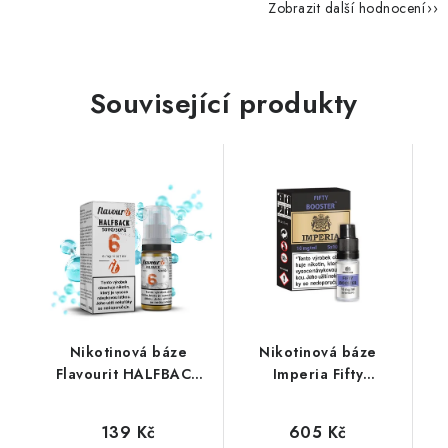
Zobrazit další hodnocení
Související produkty
Nikotinová báze
Nikotinová báze
Flavourit HALFBACK
Imperia Fifty
(50VG/50PG) 10ml /
(50VG/50PG) : 5x10ml
6mg
/ 10mg
139 Kč
605 Kč