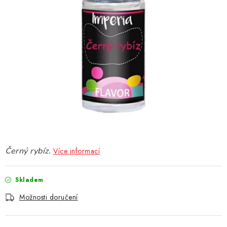
DÁRKOVÉ VOUCHERY
ATOMIZÉRY A CARTRIDGE
DIY
BATERIE A NABÍJEČKY
GRIPY & MODY
JEDNORÁZOVÉ A DOBÍJECÍ E-CIGARETY
Černý rybíz.
Více informací
NIKOTINOVÝ FILM
Skladem
PŘÍSLUŠENSTVÍ
Možnosti doručení
ZNAČKY