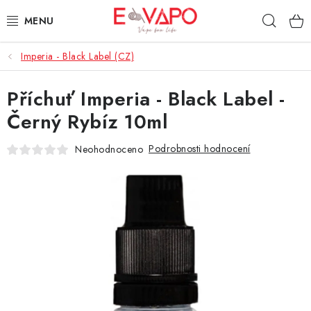
Přejít
Hleda
na
obsah
Imperia - Black Label (CZ)
3D TISK
Příchuť Imperia - Black Label -
TIPY ZA DOBROU CENU
Černý Rybíz 10ml
AROMATA A PŘÍCHUTĚ
Podrobnosti hodnocení
Neohodnoceno
BÁZE
E-LIQUIDY
E-CIGARETY
NIKOTINOVÉ SÁČKY