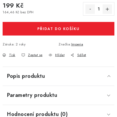
199 Kč
Vše o nákupu
Jak reklamovat či vrátit zboží
Recenze
164,46 Kč bez DPH
Kontakty
Prodejny
Volná místa
Měrná cena:
PŘIDAT DO KOŠÍKU
Záruka
:
2 roky
Značka:
Imperia
Tisk
Zeptat se
Hlídat
Sdílet
Popis produktu
Parametry produktu
Hodnocení produktu (0)