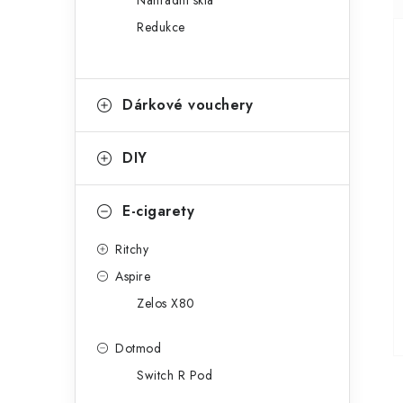
Náhradní skla
Redukce
Dárkové vouchery
DIY
E-cigarety
Ritchy
Aspire
Zelos X80
Dotmod
Switch R Pod