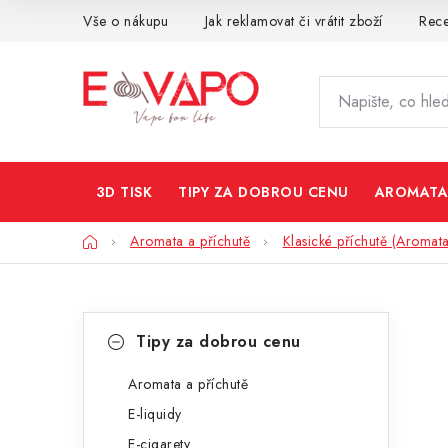
Přejít
Vše o nákupu
Jak reklamovat či vrátit zboží
Rec
na
obsah
3D TISK
TIPY ZA DOBROU CENU
AROMATA
Domů
Aromata a příchutě
Klasické příchutě (Aromata
P
K
Přeskočit
Tipy za dobrou cenu
kategorie
a
o
t
Aromata a příchutě
s
E-liquidy
e
t
E-cigarety