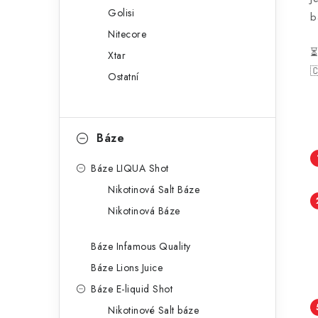
Golisi
b
Nitecore
Xtar

Ostatní
Báze
Báze LIQUA Shot
Nikotinová Salt Báze
Nikotinová Báze
Báze Infamous Quality
Báze Lions Juice
Báze E-liquid Shot
Nikotinové Salt báze