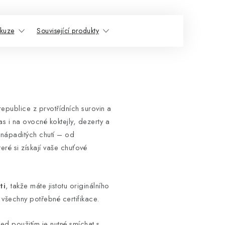
skuze
Související produkty
epublice z prvotřídních surovin a
s i na ovocné koktejly, dezerty a
 nápaditých chutí – od
ré si získají vaše chuťové
ti
, takže máte jistotu originálního
 všechny potřebné certifikace.
řed použitím je nutné smíchat s