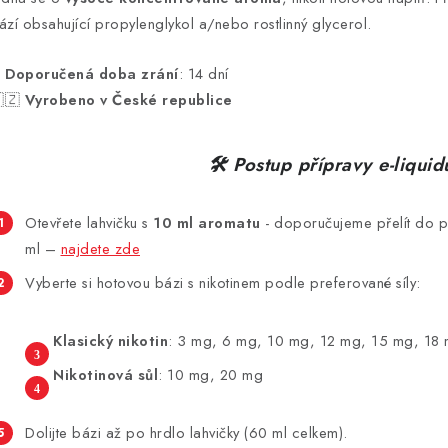
ází obsahující propylenglykol a/nebo rostlinný glycerol.
⏳
Doporučená doba zrání
: 14 dní
🇿
Vyrobeno v České republice
🛠 Postup přípravy e-liquid
Otevřete lahvičku s
10 ml aromatu
-
doporučujeme přelít do p
ml –
najdete zde
Vyberte si hotovou bázi s nikotinem podle preferované síly:
Klasický nikotin
: 3 mg, 6 mg, 10 mg, 12 mg, 15 mg, 18
Nikotinová sůl
: 10 mg, 20 mg
Dolijte bázi až po hrdlo lahvičky (60 ml celkem).