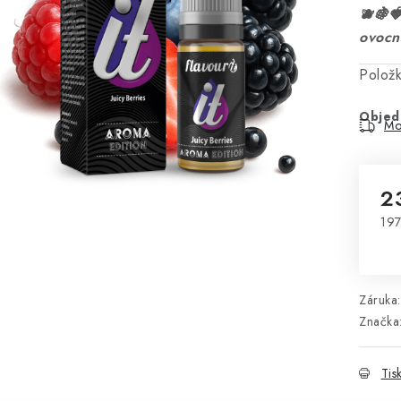
🫐🍇
ovocn
Polož
Objed
Mo
2
197
Mě
Záruka
:
Značka
Tis