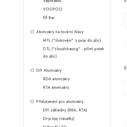
B
Vaporesso
VOOPOO
Elf Bar
Atomizéry na tovární hlavy
MTL ("šlukování" z pusy do plic)
DTL ("cloudchasing" - přímí potah
do plic)
B
DIY Atomizéry
RDA atomizéry
RTA atomizéry
Příslušenství pro atomizéry
DIY základny (RBA, RTA)
Drip tipy (náustky)