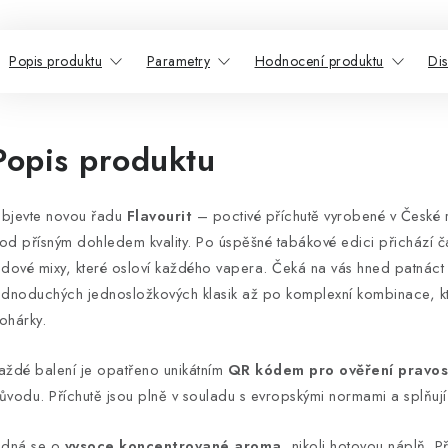
Popis produktu
Parametry
Hodnocení produktu
Di
Popis produktu
bjevte novou řadu
Flavourit
– poctivé příchutě vyrobené v České r
od přísným dohledem kvality. Po úspěšné tabákové edici přichází ča
edové mixy, které osloví každého vapera. Čeká na vás hned patnáct
ednoduchých jednosložkových klasik až po komplexní kombinace, kte
ohárky.
aždé balení je opatřeno unikátním
QR kódem pro ověření pravos
ůvodu. Příchutě jsou plně v souladu s evropskými normami a splňují
edná se o
vysoce koncentrované aroma
, nikoli hotovou náplň. P