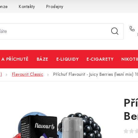
enze
Kontakty
Prodejny
Volná místa
 A PŘÍCHUTĚ
BÁZE
E-LIQUIDY
E-CIGARETY
NIKOT
)
Flavourit Classic
Příchuť Flavourit - Juicy Berries (lesní mix) 
Pří
Be