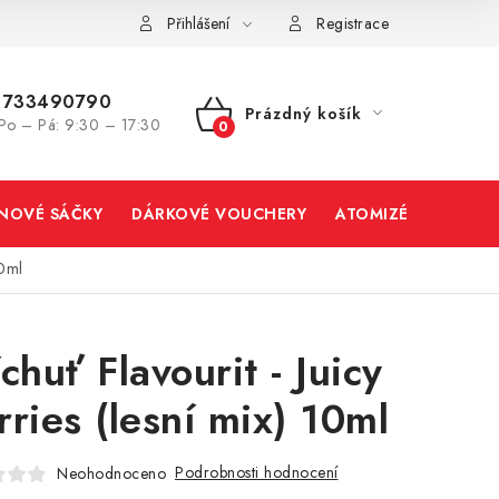
Přihlášení
Registrace
733490790
Prázdný košík
Po – Pá: 9:30 – 17:30
NÁKUPNÍ
KOŠÍK
INOVÉ SÁČKY
DÁRKOVÉ VOUCHERY
ATOMIZÉRY A CART
10ml
chuť Flavourit - Juicy
rries (lesní mix) 10ml
Podrobnosti hodnocení
Neohodnoceno