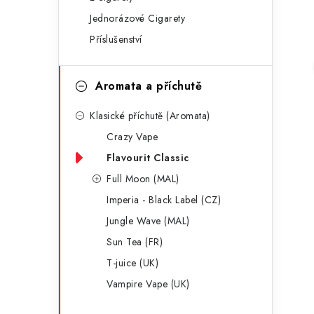
g
r
Jednorázové Cigarety
o
Příslušenství
a
r
n
i
Aromata a příchutě
e
n
Klasické příchutě (Aromata)
í
Crazy Vape
p
Flavourit Classic
a
Full Moon (MAL)
Imperia - Black Label (CZ)
n
Jungle Wave (MAL)
e
Sun Tea (FR)
l
T-juice (UK)
Vampire Vape (UK)