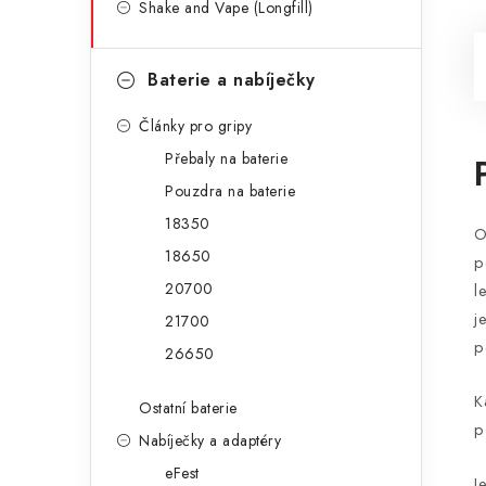
Shake and Vape (Longfill)
Baterie a nabíječky
Články pro gripy
Přebaly na baterie
Pouzdra na baterie
18350
O
18650
p
20700
l
j
21700
p
26650
K
Ostatní baterie
p
Nabíječky a adaptéry
eFest
J