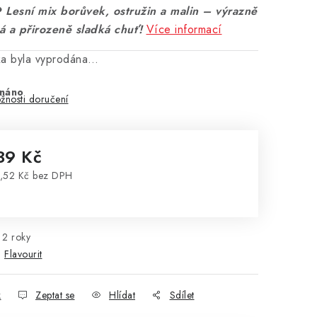
 Lesní mix borůvek, ostružin a malin – výrazně
á a přirozeně sladká chuť!
Více informací
ka byla vyprodána…
náno
žnosti doručení
39 Kč
,52 Kč bez DPH
rná cena:
2 roky
:
Flavourit
k
Zeptat se
Hlídat
Sdílet