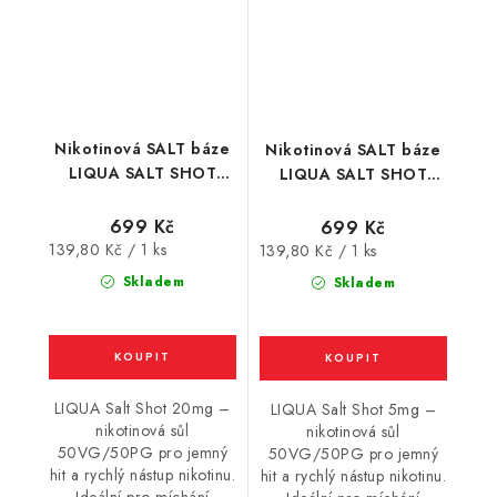
Nikotinová SALT báze
Nikotinová SALT báze
LIQUA SALT SHOT
LIQUA SALT SHOT
(50VG/50PG) : 5x10ml
(50VG/50PG) : 5x10ml
/ 20mg
/ 5mg
699 Kč
699 Kč
Měrná
139,80 Kč / 1 ks
Měrná
139,80 Kč / 1 ks
cena:
cena:
Skladem
Skladem
LIQUA Salt Shot 20mg –
LIQUA Salt Shot 5mg –
nikotinová sůl
nikotinová sůl
50VG/50PG pro jemný
50VG/50PG pro jemný
hit a rychlý nástup nikotinu.
hit a rychlý nástup nikotinu.
Ideální pro míchání