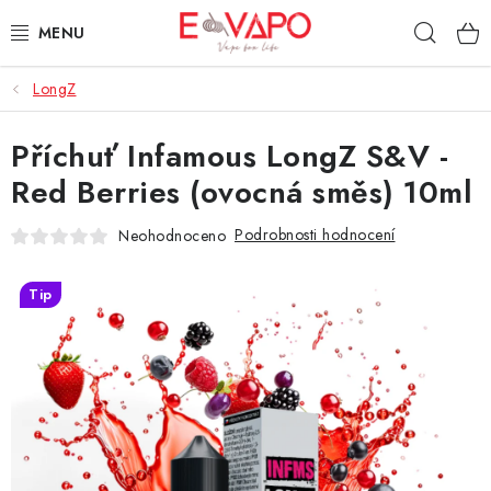
Přejít
Hleda
na
obsah
LongZ
3D TISK
Příchuť Infamous LongZ S&V -
TIPY ZA DOBROU CENU
Red Berries (ovocná směs) 10ml
AROMATA A PŘÍCHUTĚ
Podrobnosti hodnocení
Neohodnoceno
BÁZE
Tip
E-LIQUIDY
E-CIGARETY
NIKOTINOVÉ SÁČKY