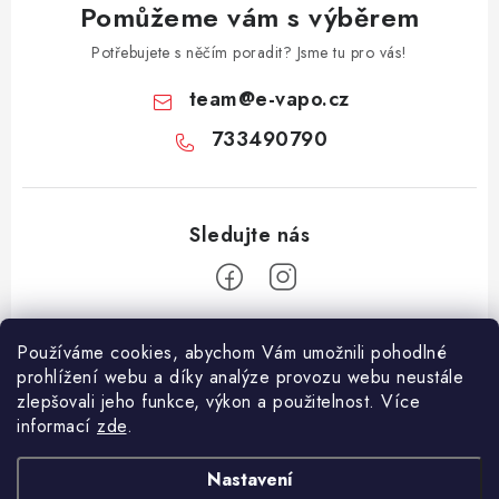
Pomůžeme vám s výběrem
Potřebujete s něčím poradit? Jsme tu pro vás!
team
@
e-vapo.cz
733490790
Z
Používáme cookies, abychom Vám umožnili pohodlné
á
prohlížení webu a díky analýze provozu webu neustále
Facebook
p
zlepšovali jeho funkce, výkon a použitelnost. Více
informací
zde
.
a
Informace pro vás
t
Nastavení
í
Vše o nákupu