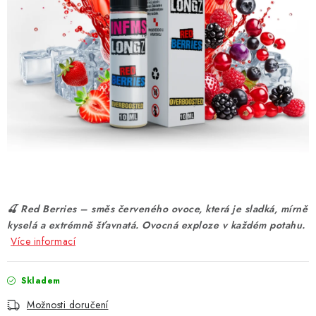
DÁRKOVÉ VOUCHERY
ATOMIZÉRY A CARTRIDGE
DIY
BATERIE A NABÍJEČKY
GRIPY & MODY
JEDNORÁZOVÉ A DOBÍJECÍ E-CIGARETY
🍒 Red Berries – směs červeného ovoce, která je sladká, mírně
NIKOTINOVÝ FILM
kyselá a extrémně šťavnatá. Ovocná exploze v každém potahu.
Více informací
PŘÍSLUŠENSTVÍ
Skladem
ZNAČKY
Možnosti doručení