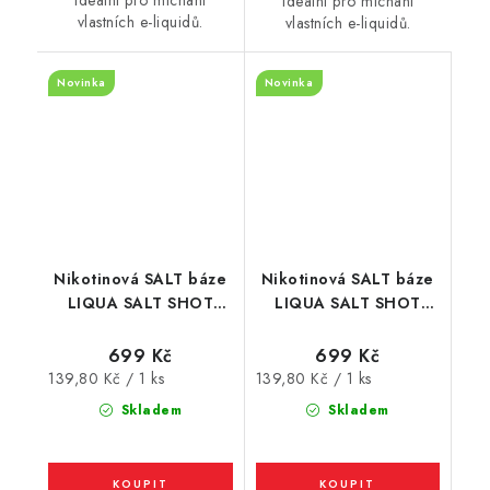
Ideální pro míchání
vlastních e-liquidů.
vlastních e-liquidů.
Novinka
Novinka
Nikotinová SALT báze
Nikotinová SALT báze
LIQUA SALT SHOT
LIQUA SALT SHOT
(50VG/50PG) : 5x10ml
(50VG/50PG) : 5x10ml
/ 10mg
/ 15mg
699 Kč
699 Kč
Měrná
Měrná
139,80 Kč / 1 ks
139,80 Kč / 1 ks
cena:
cena:
Skladem
Skladem