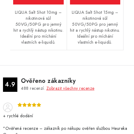
LIQUA Salt Shot 10mg –
LIQUA Salt Shot 15mg –
nikotinová sůl
nikotinová sůl
50VG/50PG pro jemný
50VG/50PG pro jemný
hit a rychlý nástup nikotinu.
hit a rychlý nástup nikotinu.
Ideální pro míchání
Ideální pro míchání
vlastních e-liquidů.
vlastních e-liquidů.
Ověřeno zákazníky
4.9
488
recenzí.
Zobrazit všechny recenze
+ rychlé dodání
"Ověřená recenze – zákazník po nákupu ověřen službou Heureka