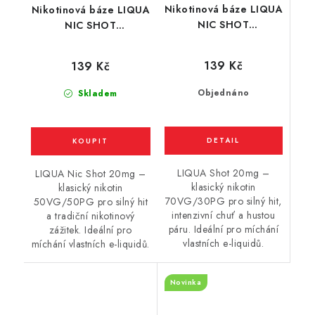
Nikotinová báze LIQUA
Nikotinová báze LIQUA
NIC SHOT
NIC SHOT
(70VG/30PG) : 10ml /
(50VG/50PG) : 10ml /
20mg
20mg
139 Kč
139 Kč
Objednáno
Skladem
LIQUA Shot 20mg –
LIQUA Nic Shot 20mg –
klasický nikotin
klasický nikotin
70VG/30PG pro silný hit,
50VG/50PG pro silný hit
intenzivní chuť a hustou
a tradiční nikotinový
páru. Ideální pro míchání
zážitek. Ideální pro
vlastních e-liquidů.
míchání vlastních e-liquidů.
Novinka