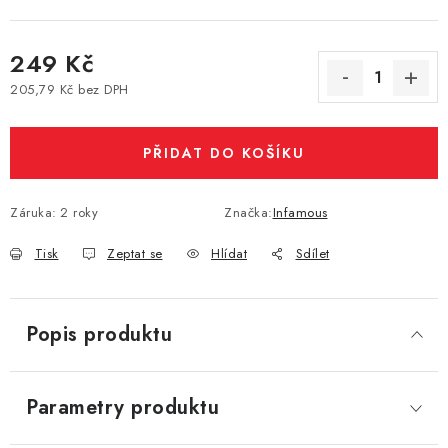
Vše o nákupu
Jak reklamovat či vrátit zboží
Recenze
249 Kč
Kontakty
Prodejny
Volná místa
205,79 Kč bez DPH
Měrná cena:
PŘIDAT DO KOŠÍKU
Záruka
:
2 roky
Značka:
Infamous
Tisk
Zeptat se
Hlídat
Sdílet
Popis produktu
Parametry produktu