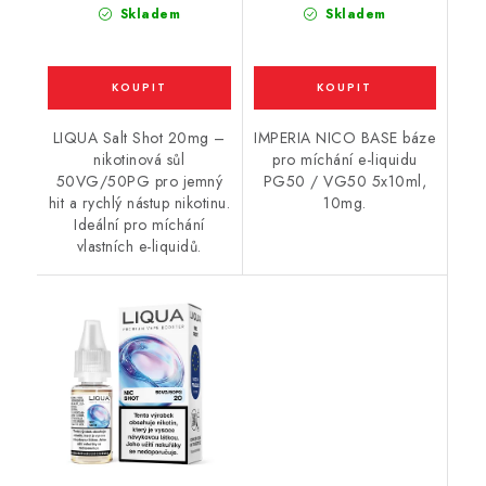
Skladem
Skladem
LIQUA Salt Shot 20mg –
IMPERIA NICO BASE báze
nikotinová sůl
pro míchání e-liquidu
50VG/50PG pro jemný
PG50 / VG50 5x10ml,
hit a rychlý nástup nikotinu.
10mg.
Ideální pro míchání
vlastních e-liquidů.