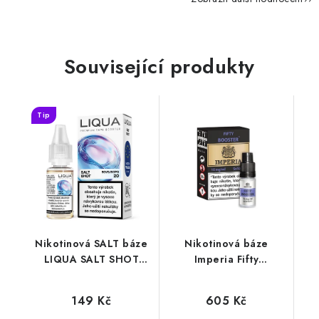
Související produkty
Tip
Nikotinová SALT báze
Nikotinová báze
LIQUA SALT SHOT
Imperia Fifty
(50VG/50PG) : 10ml /
(50VG/50PG) : 5x10ml
20mg
/ 10mg
149 Kč
605 Kč