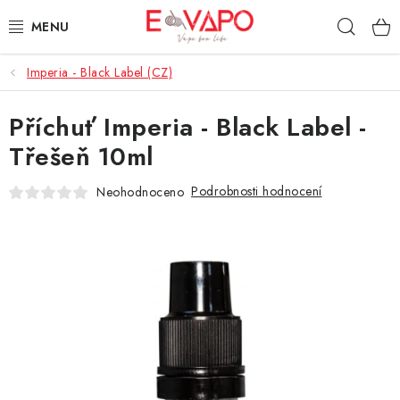
Přejít
Hleda
na
obsah
Imperia - Black Label (CZ)
3D TISK
Příchuť Imperia - Black Label -
TIPY ZA DOBROU CENU
Třešeň 10ml
AROMATA A PŘÍCHUTĚ
Podrobnosti hodnocení
Neohodnoceno
BÁZE
E-LIQUIDY
E-CIGARETY
NIKOTINOVÉ SÁČKY