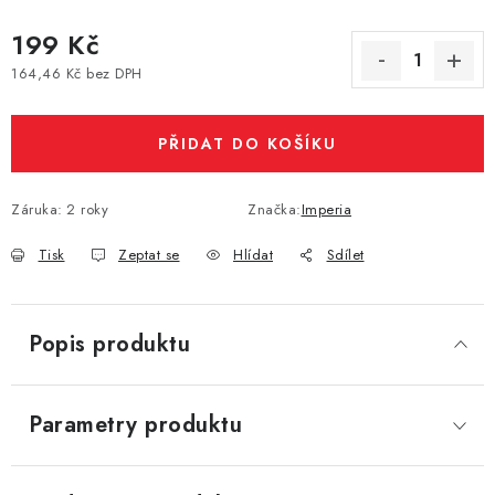
Vše o nákupu
Jak reklamovat či vrátit zboží
Recenze
199 Kč
Kontakty
Prodejny
Volná místa
164,46 Kč bez DPH
Měrná cena:
PŘIDAT DO KOŠÍKU
Záruka
:
2 roky
Značka:
Imperia
Tisk
Zeptat se
Hlídat
Sdílet
Popis produktu
Parametry produktu