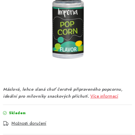
DÁRKOVÉ VOUCHERY
ATOMIZÉRY A CARTRIDGE
DIY
BATERIE A NABÍJEČKY
GRIPY & MODY
JEDNORÁZOVÉ A DOBÍJECÍ E-CIGARETY
Máslová, lehce slaná chuť čerstvě připraveného popcornu,
NIKOTINOVÝ FILM
ideální pro milovníky snackových příchutí.
Více informací
PŘÍSLUŠENSTVÍ
Skladem
Možnosti doručení
ZNAČKY