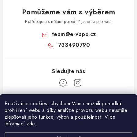
Pomůžeme vám s výběrem
Potřebujete s něčím poradit? Jsme tu pro vás!
team
@
e-vapo.cz
733490790
Z
Používáme cookies, abychom Vám umožnili pohodlné
á
prohlížení webu a díky analýze provozu webu neustále
Facebook
p
zlepšovali jeho funkce, výkon a použitelnost. Více
informací
zde
.
a
Informace pro vás
t