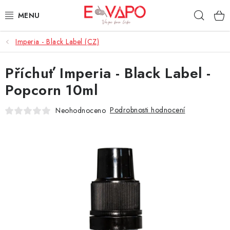
Přejít
Hleda
na
obsah
Imperia - Black Label (CZ)
3D TISK
Příchuť Imperia - Black Label -
TIPY ZA DOBROU CENU
Popcorn 10ml
AROMATA A PŘÍCHUTĚ
Podrobnosti hodnocení
Neohodnoceno
BÁZE
E-LIQUIDY
E-CIGARETY
NIKOTINOVÉ SÁČKY