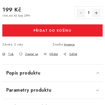
Vše o nákupu
Jak reklamovat či vrátit zboží
Recenze
199 Kč
Kontakty
Prodejny
Volná místa
164,46 Kč bez DPH
Měrná cena:
PŘIDAT DO KOŠÍKU
Záruka
:
2 roky
Značka:
Imperia
Tisk
Zeptat se
Hlídat
Sdílet
Popis produktu
Parametry produktu