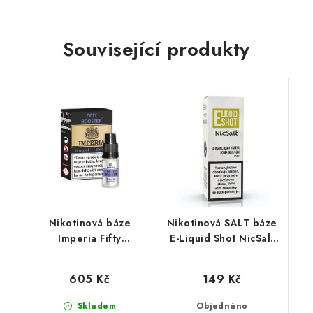
Související produkty
Nikotinová báze
Nikotinová SALT báze
Imperia Fifty
E-Liquid Shot NicSalt
(50VG/50PG) : 5x10ml
(50VG/50PG) : 10ml /
/ 10mg
20mg
605 Kč
149 Kč
Skladem
Objednáno