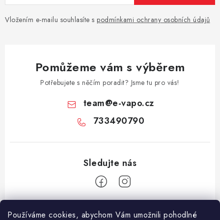
Vložením e-mailu souhlasíte s
podmínkami ochrany osobních údajů
Pomůžeme vám s výběrem
Potřebujete s něčím poradit? Jsme tu pro vás!
team
@
e-vapo.cz
733490790
Z
Používáme cookies, abychom Vám umožnili pohodlné