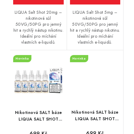
LIQUA Salt Shot 20mg –
LIQUA Salt Shot 5mg –
nikotinová sůl
nikotinová sůl
50VG/50PG pro jemný
50VG/50PG pro jemný
hit a rychlý nástup nikotinu.
hit a rychlý nástup nikotinu.
Ideální pro míchání
Ideální pro míchání
vlastních e-liquidů.
vlastních e-liquidů.
Novinka
Novinka
Nikotinová SALT báze
Nikotinová SALT báze
LIQUA SALT SHOT
LIQUA SALT SHOT
(50VG/50PG) : 5x10ml
(50VG/50PG) : 5x10ml
/ 15mg
/ 10mg
699 Kč
699 Kč