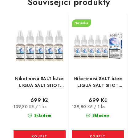
Související produkty
Novinka
Nikotinová SALT báze
Nikotinová SALT báze
LIQUA SALT SHOT
LIQUA SALT SHOT
(50VG/50PG) : 5x10ml
(50VG/50PG) : 5x10ml
/ 20mg
/ 5mg
699 Kč
699 Kč
Měrná
Měrná
139,80 Kč / 1 ks
139,80 Kč / 1 ks
cena:
cena:
Skladem
Skladem