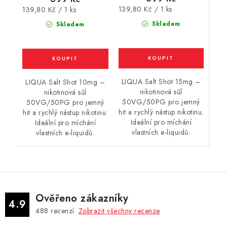
Měrná
Měrná
139,80 Kč / 1 ks
139,80 Kč / 1 ks
cena:
cena:
Skladem
Skladem
LIQUA Salt Shot 15mg –
LIQUA Salt Shot 10mg –
nikotinová sůl
nikotinová sůl
50VG/50PG pro jemný
50VG/50PG pro jemný
hit a rychlý nástup nikotinu.
hit a rychlý nástup nikotinu.
Ideální pro míchání
Ideální pro míchání
vlastních e-liquidů.
vlastních e-liquidů.
Ověřeno zákazníky
4.9
488
recenzí.
Zobrazit všechny recenze