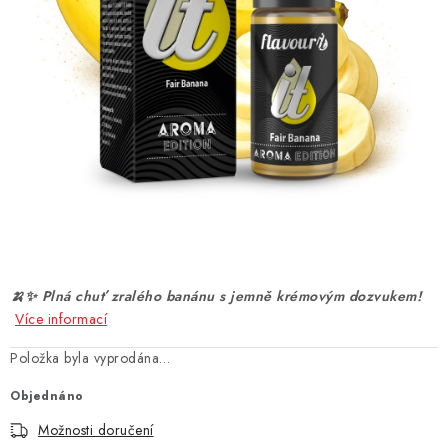
DÁRKOVÉ VOUCHERY
ATOMIZÉRY A CARTRIDGE
DIY
BATERIE A NABÍJEČKY
GRIPY & MODY
JEDNORÁZOVÉ A DOBÍJECÍ E-CIGARETY
🍌✨ Plná chuť zralého banánu s jemně krémovým dozvukem!
NIKOTINOVÝ FILM
Více informací
Položka byla vyprodána…
PŘÍSLUŠENSTVÍ
Objednáno
ZNAČKY
Možnosti doručení