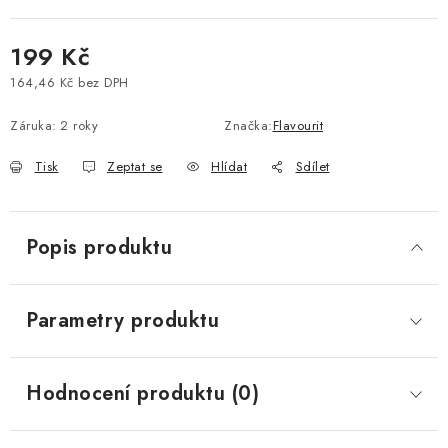
Vše o nákupu
Jak reklamovat či vrátit zboží
Recenze
199 Kč
Kontakty
Prodejny
Volná místa
164,46 Kč bez DPH
Měrná cena:
Záruka
:
2 roky
Značka:
Flavourit
Tisk
Zeptat se
Hlídat
Sdílet
Popis produktu
Parametry produktu
Hodnocení produktu (0)