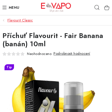
Přejít
Hleda
na
obsah
Flavourit Classic
3D TISK
Příchuť Flavourit - Fair Banana
TIPY ZA DOBROU CENU
(banán) 10ml
AROMATA A PŘÍCHUTĚ
Podrobnosti hodnocení
Neohodnoceno
BÁZE
Tip
E-LIQUIDY
E-CIGARETY
NIKOTINOVÉ SÁČKY